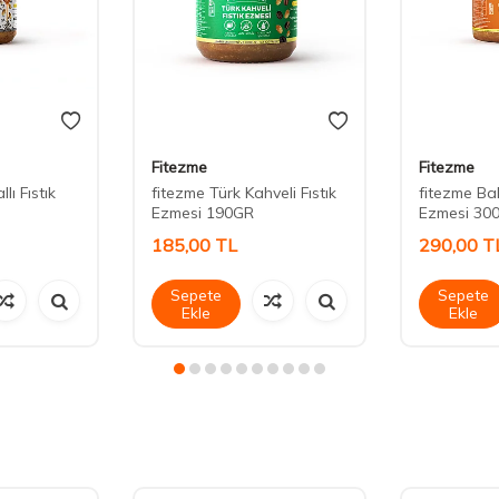
Fitezme
Fitezme
lı Fıstık
fitezme Türk Kahveli Fıstık
fitezme Ball
Ezmesi 190GR
Ezmesi 30
185,00
TL
290,00
T
Sepete
Sepete
Ekle
Ekle