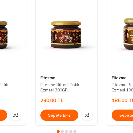
Fitezme
Fitezme
ıstık
Fitezme Bitterli Fıstık
Fitezme Bitt
Ezmesi 300GR
Ezmesi 19
290,00
TL
185,00
T
Sepete Ekle
Sepete