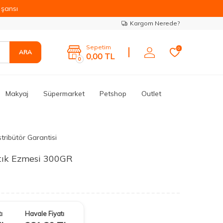
şansı
Kargom Nerede?
Sepetim
0
ARA
0,00
TL
0
Makyaj
Süpermarket
Petshop
Outlet
tribütör Garantisi
stık Ezmesi 300GR
ı
Havale Fiyatı