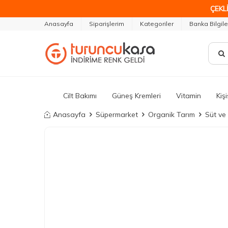
ÇEKLİ
Anasayfa
Siparişlerim
Kategoriler
Banka Bilgile
Cilt Bakımı
Güneş Kremleri
Vitamin
Kiş
Anasayfa
Süpermarket
Organik Tarım
Süt ve 