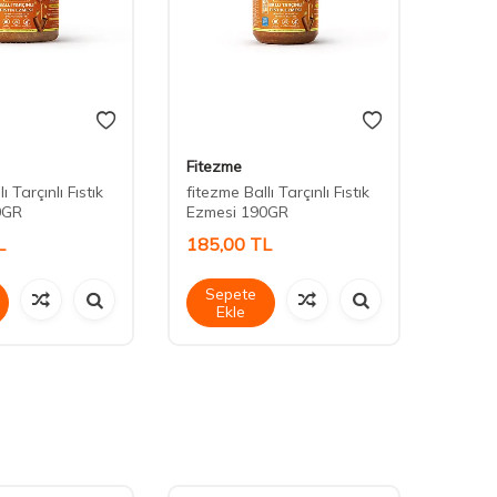
Fitezme
Fitez
ı Tarçınlı Fıstık
fitezme Ballı Tarçınlı Fıstık
Fitez
0GR
Ezmesi 190GR
Ezmes
L
185,00
TL
290,
Sepete
Sep
Ekle
Ek