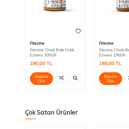
Fitezme
Fitezme
ıstık
fitezme Chialı Ballı Fıstık
fitezme Chialı Bal
Ezmesi 300GR
Ezmesi 190GR
290,00
TL
185,00
TL
Sepete
Sepete
Ekle
Ekle
Çok Satan Ürünler