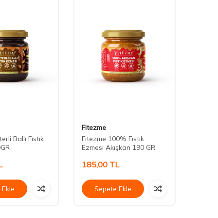
Fitezme
Fitez
erli Ballı Fıstık
Fitezme 100% Fıstık
Fitezm
0GR
Ezmesi Akışkan 190 GR
Ezmes
L
185,00
TL
290,
 Ekle
Sepete Ekle
Se