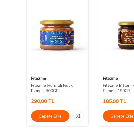
Fitezme
Fitezme
Fitezme Hurmalı Fıstık
Fitezme Bitterli F
 GR
Ezmesi 300GR
Ezmesi 190GR
290,00
TL
185,00
TL
Sepete Ekle
Sepete Ekle