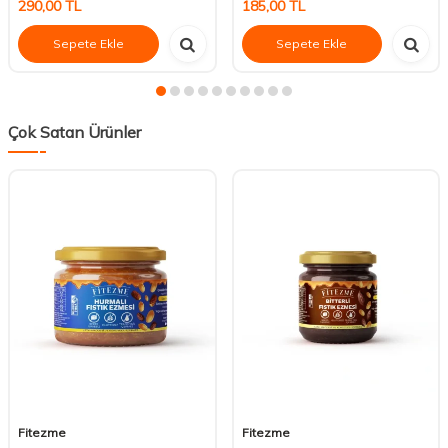
290,00
TL
185,00
TL
Sepete Ekle
Sepete Ekle
Çok Satan Ürünler
Fitezme
Fitezme