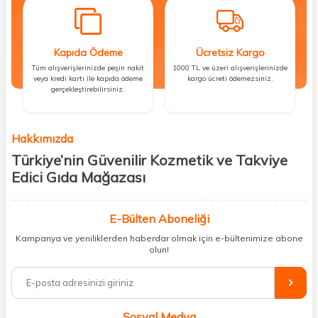
Kapıda Ödeme
Ücretsiz Kargo
Tüm alışverişlerinizde peşin nakit
1000 TL ve üzeri alışverişlerinizde
veya kredi kartı ile kapıda ödeme
kargo ücreti ödemezsiniz.
gerçekleştirebilirsiniz.
Hakkımızda
Türkiye’nin Güvenilir Kozmetik ve Takviye
Edici Gıda Mağazası
Güzellik, sağlık ve iyi hissetmek herkesin hakkı! Biz de bu vizyonla, hem
kişisel bakım hem de takviye edici gıda ürünlerini sizlerle
E-Bülten Aboneliği
buluşturuyoruz. Artık mağaza mağaza dolaşmanıza gerek yok;
Kampanya ve yeniliklerden haberdar olmak için e-bültenimize abone
ihtiyacınız olan her şeyi tek bir çatı altında topluyor ve kapınıza kadar
olun!
güvenle ulaştırıyoruz.
%100 orijinal kozmetik ve sağlık ürünleriyle güzelliğinizi tamamlayabilir,
vücudunuzu desteklemek için güvenilir takviye edici gıdalara
ulaşabilirsiniz. Cilt bakımından saç bakımına, makyajdan vitamin ve
Sosyal Medya