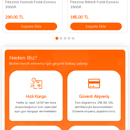
Fitezme Hurmalı Fıstık Ezmesi
Fitezme Bitterli Fıstık Ezmesi
300GR
190GR
290,00
TL
185,00
TL
Sepete Ekle
Sepete Ekle
Neden Biz?
Bizleri tercih etmeniz için geçerli birkaç sebep.
Hızlı Kargo
Güvenli Alışveriş
Hafta içi saat 14:00’ten önce
Tüm bilgileriniz 256 Bit SSL
oluşturduğunuz tüm siparişler
sertifikasıyla korunmaktadır.
aynı gün kargoya verilmektedir.
Güvenle alışveriş yapabilirsiniz.