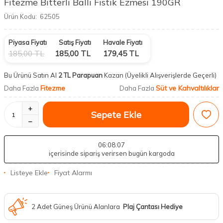
Fitezme Bitterli Ballı Fıstık Ezmesi 190GR
Ürün Kodu:
62505
Piyasa Fiyatı
Satış Fiyatı
Havale Fiyatı
185,00
TL
185,00
TL
179,45
TL
Bu Ürünü Satın Al
2 TL Parapuan
Kazan
(Üyelikli Alışverişlerde Geçerli)
Fitezme
Süt ve Kahvaltılıklar
Daha Fazla
Daha Fazla
Sepete Ekle
06
:08
:06
içerisinde sipariş verirsen bugün kargoda
Listeye Ekle
Fiyat Alarmı
2 Adet Güneş Ürünü Alanlara
Plaj Çantası Hediye