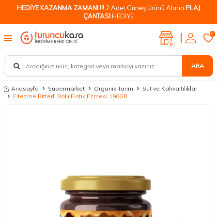
HEDİYE KAZANMA ZAMANI !!!
2 Adet Güneş Ürünü Alana
PLAJ
ÇANTASI
HEDİYE
0
0
ARA
Anasayfa
Süpermarket
Organik Tarım
Süt ve Kahvaltılıklar
Fitezme Bitterli Ballı Fıstık Ezmesi 190GR