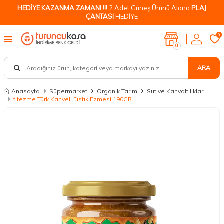
HEDİYE KAZANMA ZAMANI !!!
2 Adet Güneş Ürünü Alana
PLAJ
ÇANTASI
HEDİYE
0
0
ARA
Anasayfa
Süpermarket
Organik Tarım
Süt ve Kahvaltılıklar
fitezme Türk Kahveli Fıstık Ezmesi 190GR