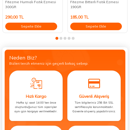
Fitezme Hurmalı Fıstık Ezmesi
Fitezme Bitterli Fıstık Ezmesi
300GR
190GR
290,00
TL
185,00
TL
Sepete Ekle
Sepete Ekle
Neden Biz?
Bizleri tercih etmeniz için geçerli birkaç sebep.
Hızlı Kargo
Güvenli Alışveriş
Hafta içi saat 14:00’ten önce
Tüm bilgileriniz 256 Bit SSL
oluşturduğunuz tüm siparişler
sertifikasıyla korunmaktadır.
aynı gün kargoya verilmektedir.
Güvenle alışveriş yapabilirsiniz.