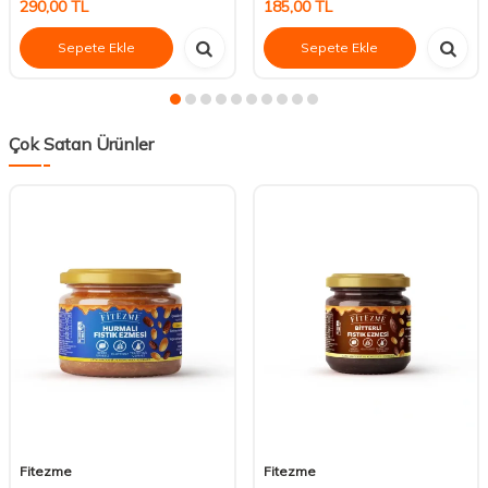
290,00
TL
185,00
TL
Sepete Ekle
Sepete Ekle
Çok Satan Ürünler
Fitezme
Fitezme