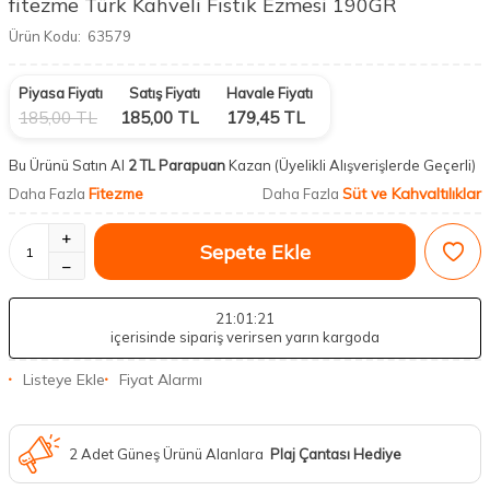
fitezme Türk Kahveli Fıstık Ezmesi 190GR
Ürün Kodu:
63579
Piyasa Fiyatı
Satış Fiyatı
Havale Fiyatı
185,00
TL
185,00
TL
179,45
TL
Bu Ürünü Satın Al
2 TL Parapuan
Kazan
(Üyelikli Alışverişlerde Geçerli)
Fitezme
Süt ve Kahvaltılıklar
Daha Fazla
Daha Fazla
Sepete Ekle
21
:01
:20
içerisinde sipariş verirsen yarın kargoda
Listeye Ekle
Fiyat Alarmı
2 Adet Güneş Ürünü Alanlara
Plaj Çantası Hediye