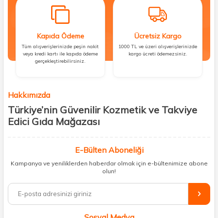
Kapıda Ödeme
Ücretsiz Kargo
Tüm alışverişlerinizde peşin nakit
1000 TL ve üzeri alışverişlerinizde
veya kredi kartı ile kapıda ödeme
kargo ücreti ödemezsiniz.
gerçekleştirebilirsiniz.
Hakkımızda
Türkiye’nin Güvenilir Kozmetik ve Takviye
Edici Gıda Mağazası
Güzellik, sağlık ve iyi hissetmek herkesin hakkı! Biz de bu vizyonla, hem
kişisel bakım hem de takviye edici gıda ürünlerini sizlerle
E-Bülten Aboneliği
buluşturuyoruz. Artık mağaza mağaza dolaşmanıza gerek yok;
Kampanya ve yeniliklerden haberdar olmak için e-bültenimize abone
ihtiyacınız olan her şeyi tek bir çatı altında topluyor ve kapınıza kadar
olun!
güvenle ulaştırıyoruz.
%100 orijinal kozmetik ve sağlık ürünleriyle güzelliğinizi tamamlayabilir,
vücudunuzu desteklemek için güvenilir takviye edici gıdalara
ulaşabilirsiniz. Cilt bakımından saç bakımına, makyajdan vitamin ve
Sosyal Medya