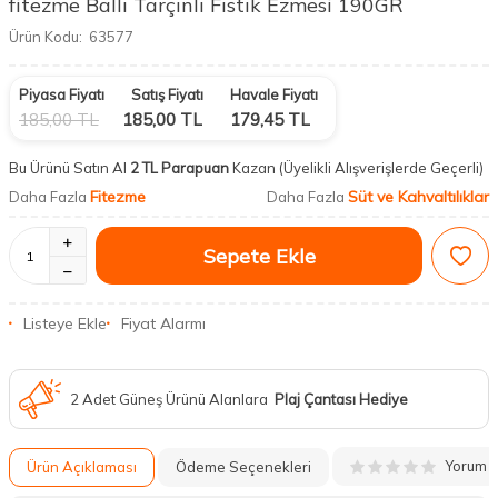
fitezme Ballı Tarçınlı Fıstık Ezmesi 190GR
Ürün Kodu:
63577
Piyasa Fiyatı
Satış Fiyatı
Havale Fiyatı
185,00
TL
185,00
TL
179,45
TL
Bu Ürünü Satın Al
2 TL Parapuan
Kazan
(Üyelikli Alışverişlerde Geçerli)
Fitezme
Süt ve Kahvaltılıklar
Daha Fazla
Daha Fazla
Sepete Ekle
Listeye Ekle
Fiyat Alarmı
2 Adet Güneş Ürünü Alanlara
Plaj Çantası Hediye
Yorum
Ürün Açıklaması
Ödeme Seçenekleri