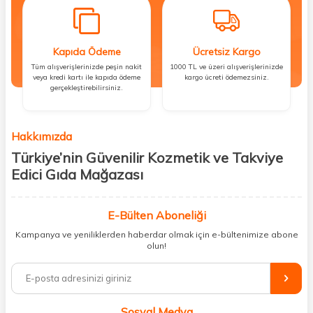
Kapıda Ödeme
Ücretsiz Kargo
Tüm alışverişlerinizde peşin nakit
1000 TL ve üzeri alışverişlerinizde
veya kredi kartı ile kapıda ödeme
kargo ücreti ödemezsiniz.
gerçekleştirebilirsiniz.
Hakkımızda
Türkiye’nin Güvenilir Kozmetik ve Takviye
Edici Gıda Mağazası
Güzellik, sağlık ve iyi hissetmek herkesin hakkı! Biz de bu vizyonla, hem
kişisel bakım hem de takviye edici gıda ürünlerini sizlerle
E-Bülten Aboneliği
buluşturuyoruz. Artık mağaza mağaza dolaşmanıza gerek yok;
Kampanya ve yeniliklerden haberdar olmak için e-bültenimize abone
ihtiyacınız olan her şeyi tek bir çatı altında topluyor ve kapınıza kadar
olun!
güvenle ulaştırıyoruz.
%100 orijinal kozmetik ve sağlık ürünleriyle güzelliğinizi tamamlayabilir,
vücudunuzu desteklemek için güvenilir takviye edici gıdalara
ulaşabilirsiniz. Cilt bakımından saç bakımına, makyajdan vitamin ve
Sosyal Medya