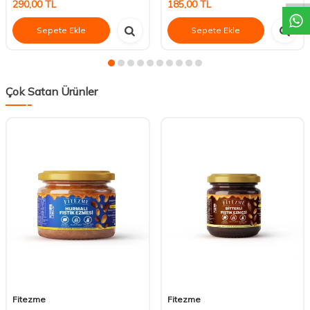
290,00
TL
185,00
TL
Sepete Ekle
Sepete Ekle
Çok Satan Ürünler
Fitezme
Fitezme