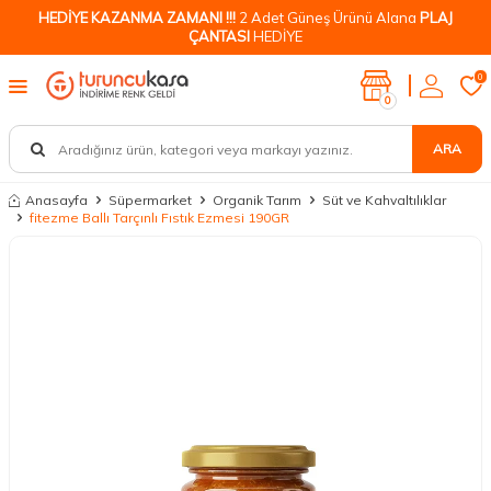
HEDİYE KAZANMA ZAMANI !!!
2 Adet Güneş Ürünü Alana
PLAJ
ÇANTASI
HEDİYE
0
0
ARA
Anasayfa
Süpermarket
Organik Tarım
Süt ve Kahvaltılıklar
fitezme Ballı Tarçınlı Fıstık Ezmesi 190GR