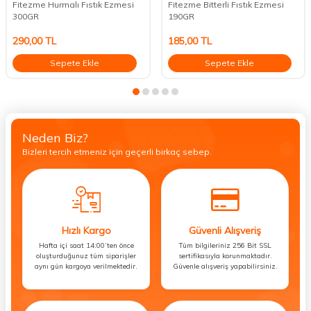
Fitezme Hurmalı Fıstık Ezmesi
Fitezme Bitterli Fıstık Ezmesi
300GR
190GR
290,00
TL
185,00
TL
Sepete Ekle
Sepete Ekle
Neden Biz?
Bizleri tercih etmeniz için geçerli birkaç sebep.
Hızlı Kargo
Güvenli Alışveriş
Hafta içi saat 14:00’ten önce
Tüm bilgileriniz 256 Bit SSL
oluşturduğunuz tüm siparişler
sertifikasıyla korunmaktadır.
aynı gün kargoya verilmektedir.
Güvenle alışveriş yapabilirsiniz.