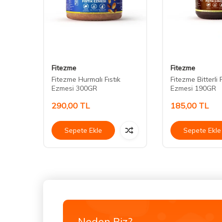
Fitezme
Fitezme
Fitezme Hurmalı Fıstık
Fitezme Bitterli F
 GR
Ezmesi 300GR
Ezmesi 190GR
290,00
TL
185,00
TL
Sepete Ekle
Sepete Ekle
Neden Biz?