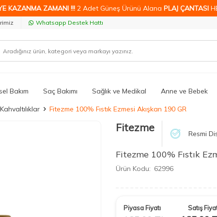
YE KAZANMA ZAMANI !!!
2 Adet Güneş Ürünü Alana
PLAJ ÇANTASI
H
rimiz
Whatsapp Destek Hattı
isel Bakım
Saç Bakımı
Sağlık ve Medikal
Anne ve Bebek
Kahvaltılıklar
Fitezme 100% Fıstık Ezmesi Akışkan 190 GR
Fitezme
Resmi Dis
Fitezme 100% Fıstık Ez
Ürün Kodu:
62996
Piyasa Fiyatı
Satış Fiyat