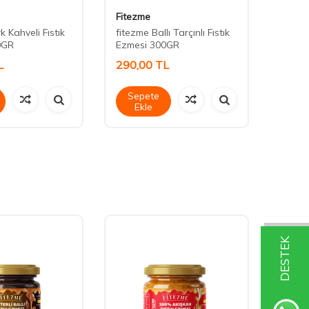
Fitezme
Fitez
k Kahveli Fıstık
fitezme Ballı Tarçınlı Fıstık
fitezme
0GR
Ezmesi 300GR
Ezmes
L
290,00
TL
185,
Sepete
Sep
Ekle
Ek
DESTEK