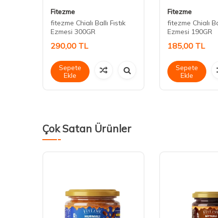
Fitezme
Fitezme
ıstık
fitezme Chialı Ballı Fıstık
fitezme Chialı Bal
Ezmesi 300GR
Ezmesi 190GR
290,00
TL
185,00
TL
Sepete
Sepete
Ekle
Ekle
Çok Satan Ürünler