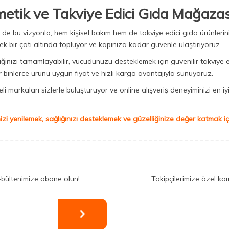
metik ve Takviye Edici Gıda Mağazas
Biz de bu vizyonla, hem kişisel bakım hem de takviye edici gıda ürünler
ek bir çatı altında topluyor ve kapınıza kadar güvenle ulaştırıyoruz.
iğinizi tamamlayabilir, vücudunuzu desteklemek için güvenilir takviye e
binlerce ürünü uygun fiyat ve hızlı kargo avantajıyla sunuyoruz.
 markaları sizlerle buluşturuyor ve online alışveriş deneyiminizi en iyi 
izi yenilemek, sağlığınızı desteklemek ve güzelliğinize değer katmak için
-bültenimize abone olun!
Takipçilerimize özel ka