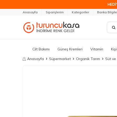
HEDİ
Anasayfa
Siparişlerim
Kategoriler
Banka Bilgile
Cilt Bakımı
Güneş Kremleri
Vitamin
Kiş
Anasayfa
Süpermarket
Organik Tarım
Süt ve 