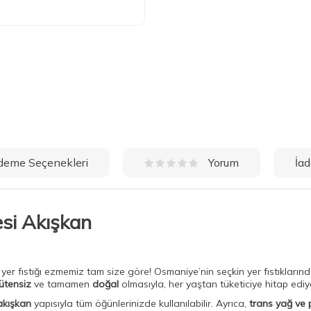
deme Seçenekleri
İad
Yorum
si Akışkan
yer fıstığı ezmemiz tam size göre! Osmaniye’nin seçkin yer fıstıklarından
ütensiz
ve tamamen
doğal
olmasıyla, her yaştan tüketiciye hitap ediy
akışkan
yapısıyla tüm öğünlerinizde kullanılabilir. Ayrıca,
trans yağ ve 