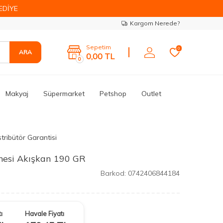
EDİYE
Kargom Nerede?
Sepetim
0
ARA
0,00
TL
0
Makyaj
Süpermarket
Petshop
Outlet
tribütör Garantisi
mesi Akışkan 190 GR
Barkod:
0742406844184
ı
Havale Fiyatı