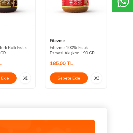
Fitezme
Fitez
erli Ballı Fıstık
Fitezme 100% Fıstık
Fitezm
0GR
Ezmesi Akışkan 190 GR
Ezmes
L
185,00
TL
290,
 Ekle
Sepete Ekle
Se