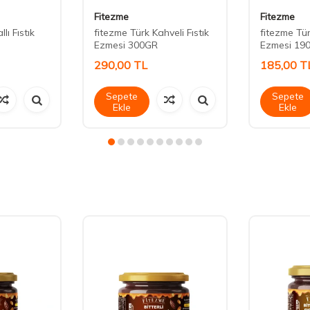
Fitezme
Fitezme
lı Fıstık
fitezme Türk Kahveli Fıstık
fitezme Tür
Ezmesi 300GR
Ezmesi 19
290,00
TL
185,00
T
Sepete
Sepete
Ekle
Ekle