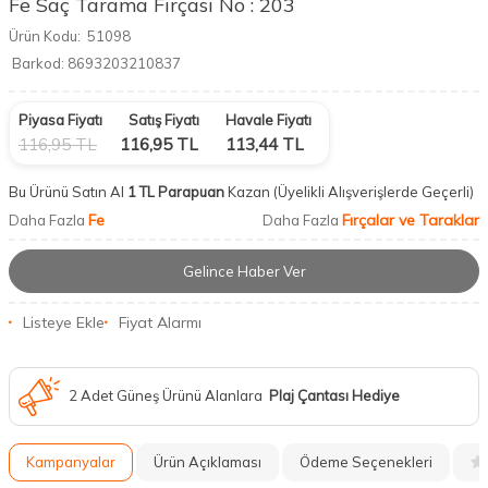
Fe Saç Tarama Fırçası No : 203
Ürün Kodu:
51098
Barkod:
8693203210837
Piyasa Fiyatı
Satış Fiyatı
Havale Fiyatı
116,95
TL
116,95
TL
113,44
TL
Bu Ürünü Satın Al
1 TL Parapuan
Kazan
(Üyelikli Alışverişlerde Geçerli)
Fe
Fırçalar ve Taraklar
Daha Fazla
Daha Fazla
Gelince Haber Ver
Listeye Ekle
Fiyat Alarmı
2 Adet Güneş Ürünü Alanlara
Plaj Çantası Hediye
Kampanyalar
Ürün Açıklaması
Ödeme Seçenekleri