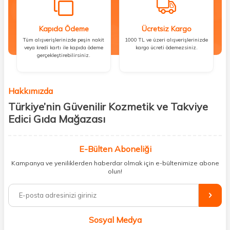
Kapıda Ödeme
Ücretsiz Kargo
Tüm alışverişlerinizde peşin nakit
1000 TL ve üzeri alışverişlerinizde
veya kredi kartı ile kapıda ödeme
kargo ücreti ödemezsiniz.
gerçekleştirebilirsiniz.
Hakkımızda
Türkiye’nin Güvenilir Kozmetik ve Takviye
Edici Gıda Mağazası
Güzellik, sağlık ve iyi hissetmek herkesin hakkı! Biz de bu vizyonla, hem
kişisel bakım hem de takviye edici gıda ürünlerini sizlerle
E-Bülten Aboneliği
buluşturuyoruz. Artık mağaza mağaza dolaşmanıza gerek yok;
Kampanya ve yeniliklerden haberdar olmak için e-bültenimize abone
ihtiyacınız olan her şeyi tek bir çatı altında topluyor ve kapınıza kadar
olun!
güvenle ulaştırıyoruz.
%100 orijinal kozmetik ve sağlık ürünleriyle güzelliğinizi tamamlayabilir,
vücudunuzu desteklemek için güvenilir takviye edici gıdalara
ulaşabilirsiniz. Cilt bakımından saç bakımına, makyajdan vitamin ve
Sosyal Medya
minerallere kadar binlerce ürünü uygun fiyat ve hızlı kargo avantajıyla