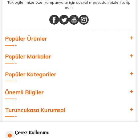
sunuyoruz.
Takipçilerimize özel kampanyalar için sosyal medyadan bizleri takip
edin.
Müşteri memnuniyetini ön planda tutarak, en kaliteli markaları sizlerle
buluşturuyor ve online alışveriş deneyiminizi en iyi hale getiriyoruz.
Sağlık, güzellik ve iyi yaşam için aradığınız her şey burada!
Siz de kendinizi yenilemek, sağlığınızı desteklemek ve güzelliğinize
Popüler Ürünler
değer katmak için bize katılın!
Popüler Markalar
Popüler Kategoriler
Önemli Bilgiler
Turuncukasa Kurumsal
Hızlı Erişim
Çerez Kullanımı