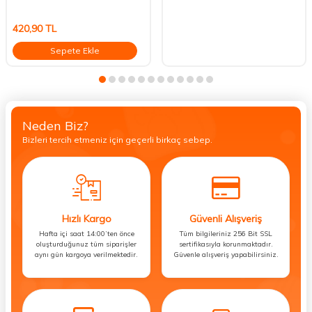
420,90
TL
Sepete Ekle
Neden Biz?
Bizleri tercih etmeniz için geçerli birkaç sebep.
Hızlı Kargo
Güvenli Alışveriş
Hafta içi saat 14:00’ten önce
Tüm bilgileriniz 256 Bit SSL
oluşturduğunuz tüm siparişler
sertifikasıyla korunmaktadır.
aynı gün kargoya verilmektedir.
Güvenle alışveriş yapabilirsiniz.