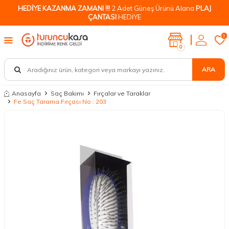
HEDİYE KAZANMA ZAMANI !!!
2 Adet Güneş Ürünü Alana
PLAJ
ÇANTASI
HEDİYE
0
0
ARA
Anasayfa
Saç Bakımı
Fırçalar ve Taraklar
Fe Saç Tarama Fırçası No : 203