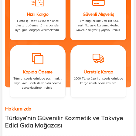
Hızlı Kargo
Güvenli Alışveriş
Hafta içi saat 14:00’ten önce
Tüm bilgileriniz 256 Bit SSL
oluşturduğunuz tüm siparişler
sertifikasıyla korunmaktadır.
aynı gün kargoya verilmektedir.
Güvenle alışveriş yapabilirsiniz.
Kapıda Ödeme
Ücretsiz Kargo
Tüm alışverişlerinizde peşin nakit
1000 TL ve üzeri alışverişlerinizde
veya kredi kartı ile kapıda ödeme
kargo ücreti ödemezsiniz.
gerçekleştirebilirsiniz.
Hakkımızda
Türkiye’nin Güvenilir Kozmetik ve Takviye
Edici Gıda Mağazası
Güzellik, sağlık ve iyi hissetmek herkesin hakkı! Biz de bu vizyonla, hem