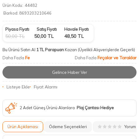
Ürün Kodu:
44482
Barkod:
8693203210646
Piyasa Fiyatı
Satış Fiyatı
Havale Fiyatı
50,00
TL
50,00
TL
48,50
TL
Bu Ürünü Satın Al
1 TL Parapuan
Kazan
(Üyelikli Alışverişlerde Geçerli)
Fe
Fırçalar ve Taraklar
Daha Fazla
Daha Fazla
Gelince Haber Ver
Listeye Ekle
Fiyat Alarmı
2 Adet Güneş Ürünü Alanlara
Plaj Çantası Hediye
Yorum
Ürün Açıklaması
Ödeme Seçenekleri