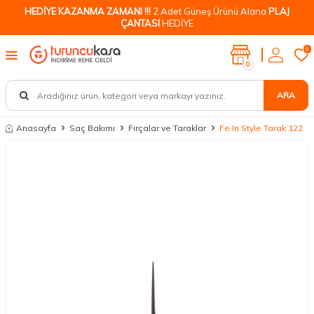
HEDİYE KAZANMA ZAMANI !!!
2 Adet Güneş Ürünü Alana
PLAJ
ÇANTASI
HEDİYE
0
0
ARA
Anasayfa
Saç Bakımı
Fırçalar ve Taraklar
Fe In Style Tarak 122