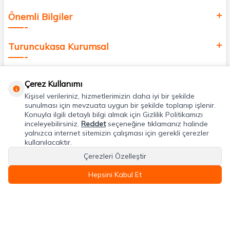
Önemli Bilgiler
Turuncukasa Kurumsal
Hızlı Erişim
Çerez Kullanımı
Kişisel verileriniz, hizmetlerimizin daha iyi bir şekilde
Uygulamalarımız
sunulması için mevzuata uygun bir şekilde toplanıp işlenir.
Konuyla ilgili detaylı bilgi almak için Gizlilik Politikamızı
inceleyebilirsiniz.
Reddet
seçeneğine tıklamanız halinde
yalnızca internet sitemizin çalışması için gerekli çerezler
Adres & İletişim
kullanılacaktır.
Çerezleri Özelleştir
Hepsini Kabul Et
T
-Soft
E-Ticaret
Sistemleriyle Hazırlanmıştır.