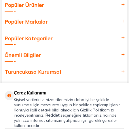
Popüler Ürünler
değer katmak için bize katılın!
Popüler Markalar
Popüler Kategoriler
Önemli Bilgiler
Turuncukasa Kurumsal
Hızlı Erişim
Çerez Kullanımı
Kişisel verileriniz, hizmetlerimizin daha iyi bir şekilde
Uygulamalarımız
sunulması için mevzuata uygun bir şekilde toplanıp işlenir.
Konuyla ilgili detaylı bilgi almak için Gizlilik Politikamızı
inceleyebilirsiniz.
Reddet
seçeneğine tıklamanız halinde
yalnızca internet sitemizin çalışması için gerekli çerezler
Adres & İletişim
kullanılacaktır.