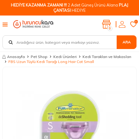
HEDİYE KAZANMA ZAMANI !!!
2 Adet Güneş Ürünü Alana
PLAJ
ÇANTASI
HEDİYE
0
0
ARA
Anasayfa
Pet Shop
Kedi Ürünleri
Kedi Tarakları ve Makasları
FBS Uzun Tüylü Kedi Tarağı Long Hair Cat Small