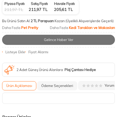
Piyasa Fiyatı
Satış Fiyatı
Havale Fiyatı
211,97
TL
211,97
TL
205,61
TL
Bu Ürünü Satın Al
2 TL Parapuan
Kazan
(Üyelikli Alışverişlerde Geçerli)
Pet Pretty
Kedi Tarakları ve Makasları
Daha Fazla
Daha Fazla
Gelince Haber Ver
Listeye Ekle
Fiyat Alarmı
2 Adet Güneş Ürünü Alanlara
Plaj Çantası Hediye
Yorum
Ürün Açıklaması
Ödeme Seçenekleri
Benzer Ürünler