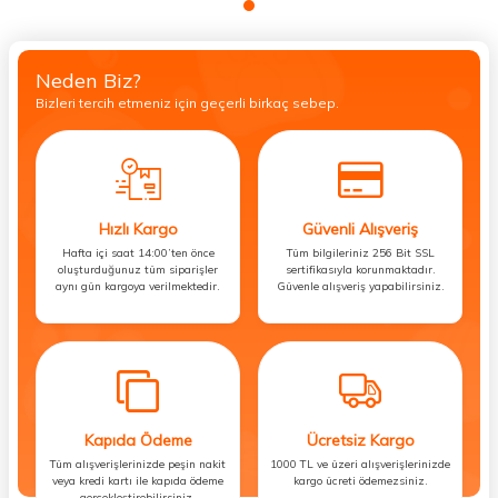
Neden Biz?
Bizleri tercih etmeniz için geçerli birkaç sebep.
Hızlı Kargo
Güvenli Alışveriş
Hafta içi saat 14:00’ten önce
Tüm bilgileriniz 256 Bit SSL
oluşturduğunuz tüm siparişler
sertifikasıyla korunmaktadır.
aynı gün kargoya verilmektedir.
Güvenle alışveriş yapabilirsiniz.
Kapıda Ödeme
Ücretsiz Kargo
Tüm alışverişlerinizde peşin nakit
1000 TL ve üzeri alışverişlerinizde
veya kredi kartı ile kapıda ödeme
kargo ücreti ödemezsiniz.
gerçekleştirebilirsiniz.