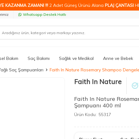
YE KAZANMA ZAMANI !!!
2 Adet Güneş Ürünü Alana
PLAJ ÇANTASI
H
rimiz
Whatsapp Destek Hattı
isel Bakım
Saç Bakımı
Sağlık ve Medikal
Anne ve Bebek
ağlı Saç Şampuanları
Faith In Nature Rosemary Shampoo Dengele
Faith In Nature
Faith In Nature Rosema
Şampuanı 400 ml
Ürün Kodu:
55317