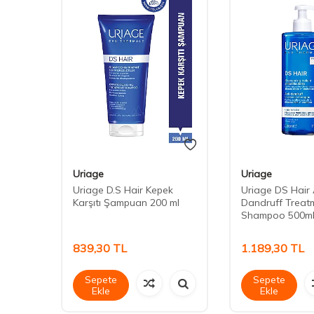
Uriage
Uriage
ll
Uriage D.S Hair Kepek
Uriage DS Hair 
rmal
Karşıtı Şampuan 200 ml
Dandruff Treat
l
Shampoo 500m
839,30
TL
1.189,30
TL
Sepete
Sepete
Ekle
Ekle