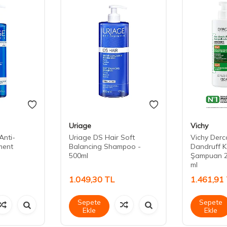
Uriage
Vichy
Anti-
Uriage DS Hair Soft
Vichy Derc
ment
Balancing Shampoo -
Dandruff K
l
500ml
Şampuan 2
ml
1.049,30
TL
1.461,91
Sepete
Sepete
Ekle
Ekle