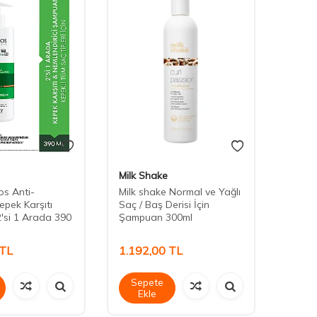
Milk Shake
Milk 
os Anti-
Milk shake Normal ve Yağlı
Milk 
epek Karşıtı
Saç / Baş Derisi İçin
Saç / 
'si 1 Arada 390
Şampuan 300ml
Şampu
TL
1.192,00
TL
1.19
Sepete
Sep
Ekle
Ek