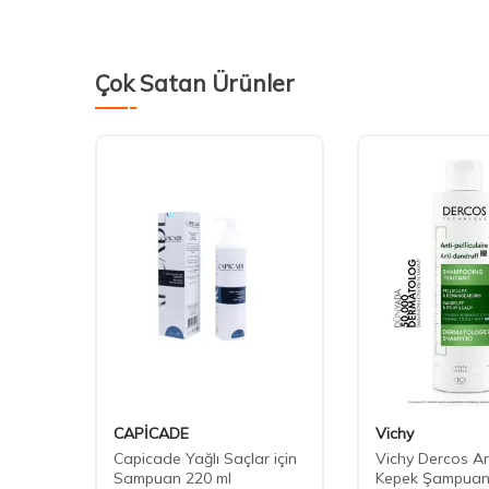
Çok Satan Ürünler
CAPİCADE
Vichy
uff
Capicade Yağlı Saçlar için
Vichy Dercos An
an
Sampuan 220 ml
Kepek Şampuan