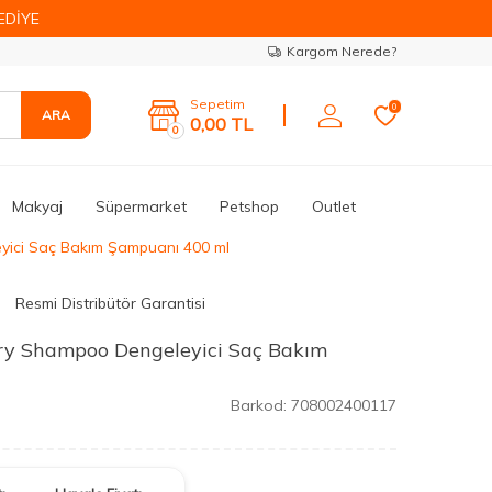
EDİYE
Kargom Nerede?
Sepetim
0
ARA
0,00
TL
0
Makyaj
Süpermarket
Petshop
Outlet
yici Saç Bakım Şampuanı 400 ml
Resmi Distribütör Garantisi
ry Shampoo Dengeleyici Saç Bakım
Barkod:
708002400117