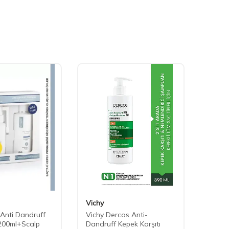
Vichy
Bioxci
Anti Dandruff
Vichy Dercos Anti-
Bioxc
00ml+Scalp
Dandruff Kepek Karşıtı
Şampu