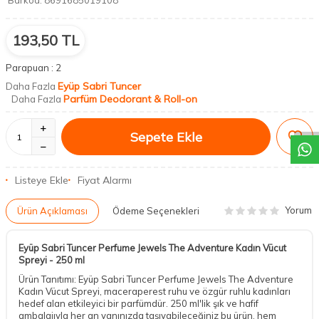
Barkod:
8691685019108
193,50
TL
Parapuan :
2
Eyüp Sabri Tuncer
Daha Fazla
DESTEK
Parfüm Deodorant & Roll-on
Daha Fazla
Sepete Ekle
Listeye Ekle
Fiyat Alarmı
Yorum
Ürün Açıklaması
Ödeme Seçenekleri
Eyüp Sabri Tuncer Perfume Jewels The Adventure Kadın Vücut
Spreyi - 250 ml
Ürün Tanıtımı: Eyüp Sabri Tuncer Perfume Jewels The Adventure
Kadın Vücut Spreyi, maceraperest ruhu ve özgür ruhlu kadınları
hedef alan etkileyici bir parfümdür. 250 ml'lik şık ve hafif
ambalajıyla her an yanınızda taşıyabileceğiniz bu ürün, hem