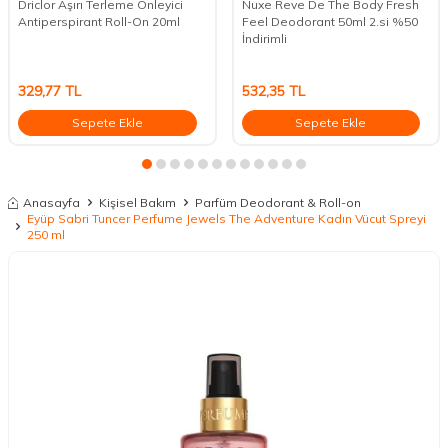
Driclor Aşırı Terleme Önleyici
Nuxe Reve De The Body Fresh
Antiperspirant Roll-On 20ml
Feel Deodorant 50ml 2.si %50
İndirimli
329,77
TL
532,35
TL
Sepete Ekle
Sepete Ekle
Anasayfa
Kişisel Bakım
Parfüm Deodorant & Roll-on
Eyüp Sabri Tuncer Perfume Jewels The Adventure Kadın Vücut Spreyi
250 ml