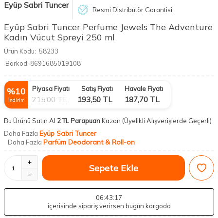
Eyüp Sabri Tuncer
Resmi Distribütör Garantisi
Eyüp Sabri Tuncer Perfume Jewels The Adventure
Kadın Vücut Spreyi 250 ml
Ürün Kodu:
58233
Barkod:
8691685019108
Piyasa Fiyatı
Satış Fiyatı
Havale Fiyatı
%
10
215,00
TL
193,50
TL
187,70
TL
İndirim
Bu Ürünü Satın Al
2 TL Parapuan
Kazan
(Üyelikli Alışverişlerde Geçerli)
Eyüp Sabri Tuncer
Daha Fazla
Parfüm Deodorant & Roll-on
Daha Fazla
Sepete Ekle
06
:43
:16
içerisinde sipariş verirsen bugün kargoda