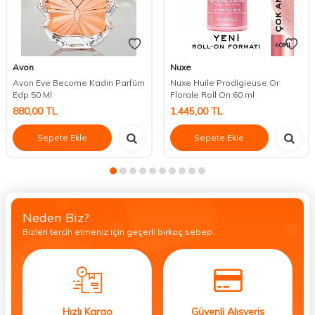
Avon
Nuxe
Avon Eve Become Kadın Parfüm
Nuxe Huile Prodigieuse Or
Edp 50 Ml
Florale Roll On 60 ml
880,00
TL
1.445,00
TL
Sepete Ekle
Sepete Ekle
Neden Biz?
Bizleri tercih etmeniz için geçerli birkaç sebep.
Hızlı Kargo
Güvenli Alışveriş