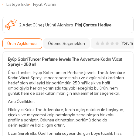
Listeye Ekle
Fiyat Alarmı
2 Adet Güneş Ürünü Alanlara
Plaj Çantası Hediye
Yorum
Ürün Açıklaması
Ödeme Seçenekleri
Eyüp Sabri Tuncer Perfume Jewels The Adventure Kadın Vücut
Spreyi - 250 ml
Ürün Tanıtımı: Eyüp Sabri Tuncer Perfume Jewels The Adventure
Kadın Vücut Spreyi, maceraperest ruhu ve özgür ruhlu kadınları
hedef alan etkileyici bir parfümdür. 250 ml'lik şık ve hafif
ambalajıyla her an yanınızda taşıyabileceğiniz bu ürün, hem
günlük hem de özel kullanımlar için mükemmel bir seçenektir.
Ana Özellikler:
Etkileyici Koku: The Adventure, ferah açılış notaları ile başlayan,
çiçeksi ve meyvemsi kalp notalarıyla zenginleşen bir koku
profiline sahiptir. Odunsu alt notalar, parfümü daha da
derinleştirir ve kalıcılığını artırır.
Uzun Süreli Etki: Özel formülü sayesinde, gün boyu tazelik hissi