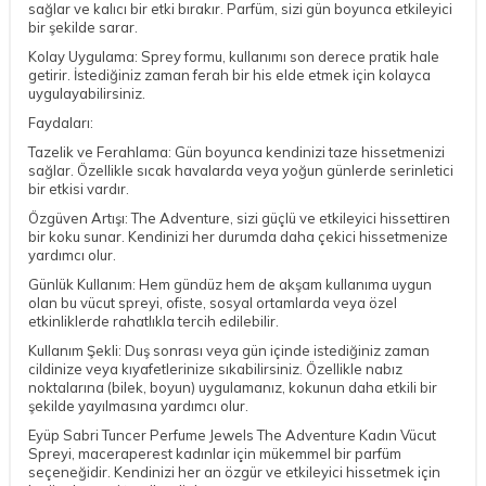
sağlar ve kalıcı bir etki bırakır. Parfüm, sizi gün boyunca etkileyici
bir şekilde sarar.
Kolay Uygulama: Sprey formu, kullanımı son derece pratik hale
getirir. İstediğiniz zaman ferah bir his elde etmek için kolayca
uygulayabilirsiniz.
Faydaları:
Tazelik ve Ferahlama: Gün boyunca kendinizi taze hissetmenizi
sağlar. Özellikle sıcak havalarda veya yoğun günlerde serinletici
bir etkisi vardır.
Özgüven Artışı: The Adventure, sizi güçlü ve etkileyici hissettiren
bir koku sunar. Kendinizi her durumda daha çekici hissetmenize
yardımcı olur.
Günlük Kullanım: Hem gündüz hem de akşam kullanıma uygun
olan bu vücut spreyi, ofiste, sosyal ortamlarda veya özel
etkinliklerde rahatlıkla tercih edilebilir.
Kullanım Şekli: Duş sonrası veya gün içinde istediğiniz zaman
cildinize veya kıyafetlerinize sıkabilirsiniz. Özellikle nabız
noktalarına (bilek, boyun) uygulamanız, kokunun daha etkili bir
şekilde yayılmasına yardımcı olur.
Eyüp Sabri Tuncer Perfume Jewels The Adventure Kadın Vücut
Spreyi, maceraperest kadınlar için mükemmel bir parfüm
seçeneğidir. Kendinizi her an özgür ve etkileyici hissetmek için