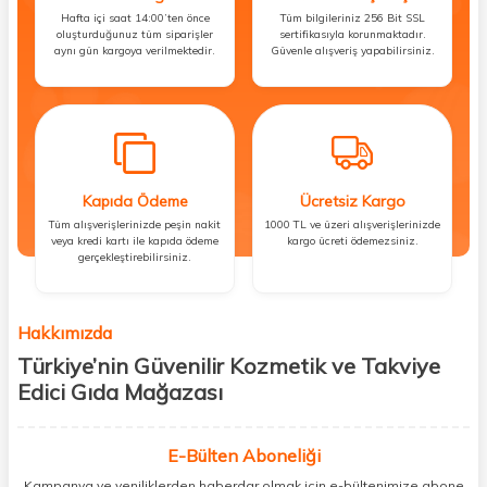
Hafta içi saat 14:00’ten önce
Tüm bilgileriniz 256 Bit SSL
oluşturduğunuz tüm siparişler
sertifikasıyla korunmaktadır.
aynı gün kargoya verilmektedir.
Güvenle alışveriş yapabilirsiniz.
Kapıda Ödeme
Ücretsiz Kargo
Tüm alışverişlerinizde peşin nakit
1000 TL ve üzeri alışverişlerinizde
veya kredi kartı ile kapıda ödeme
kargo ücreti ödemezsiniz.
gerçekleştirebilirsiniz.
Hakkımızda
Türkiye’nin Güvenilir Kozmetik ve Takviye
Edici Gıda Mağazası
Güzellik, sağlık ve iyi hissetmek herkesin hakkı! Biz de bu vizyonla, hem
kişisel bakım hem de takviye edici gıda ürünlerini sizlerle
E-Bülten Aboneliği
buluşturuyoruz. Artık mağaza mağaza dolaşmanıza gerek yok;
Kampanya ve yeniliklerden haberdar olmak için e-bültenimize abone