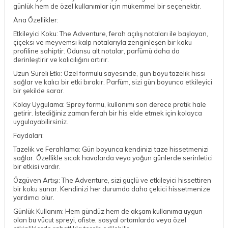
günlük hem de özel kullanımlar için mükemmel bir seçenektir.
Ana Özellikler:
Etkileyici Koku: The Adventure, ferah açılış notaları ile başlayan,
çiçeksi ve meyvemsi kalp notalarıyla zenginleşen bir koku
profiline sahiptir. Odunsu alt notalar, parfümü daha da
derinleştirir ve kalıcılığını artırır.
Uzun Süreli Etki: Özel formülü sayesinde, gün boyu tazelik hissi
sağlar ve kalıcı bir etki bırakır. Parfüm, sizi gün boyunca etkileyici
bir şekilde sarar.
Kolay Uygulama: Sprey formu, kullanımı son derece pratik hale
getirir. İstediğiniz zaman ferah bir his elde etmek için kolayca
uygulayabilirsiniz.
Faydaları:
Tazelik ve Ferahlama: Gün boyunca kendinizi taze hissetmenizi
sağlar. Özellikle sıcak havalarda veya yoğun günlerde serinletici
bir etkisi vardır.
Özgüven Artışı: The Adventure, sizi güçlü ve etkileyici hissettiren
bir koku sunar. Kendinizi her durumda daha çekici hissetmenize
yardımcı olur.
Günlük Kullanım: Hem gündüz hem de akşam kullanıma uygun
olan bu vücut spreyi, ofiste, sosyal ortamlarda veya özel