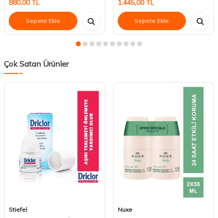
880,00
TL
1.445,00
TL
Sepete Ekle
Sepete Ekle
Çok Satan Ürünler
Stiefel
Nuxe