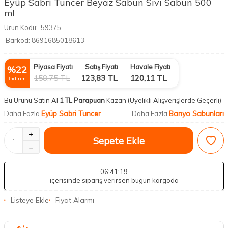
Eyüp Sabri Tuncer Beyaz Sabun Sıvı Sabun 500
ml
Ürün Kodu:
59375
Barkod:
8691685018613
Piyasa Fiyatı
Satış Fiyatı
Havale Fiyatı
%
22
158,75
TL
123,83
TL
120,11
TL
İndirim
Bu Ürünü Satın Al
1 TL Parapuan
Kazan
(Üyelikli Alışverişlerde Geçerli)
Eyüp Sabri Tuncer
Banyo Sabunları
Daha Fazla
Daha Fazla
Sepete Ekle
06
:41
:19
içerisinde sipariş verirsen bugün kargoda
Listeye Ekle
Fiyat Alarmı