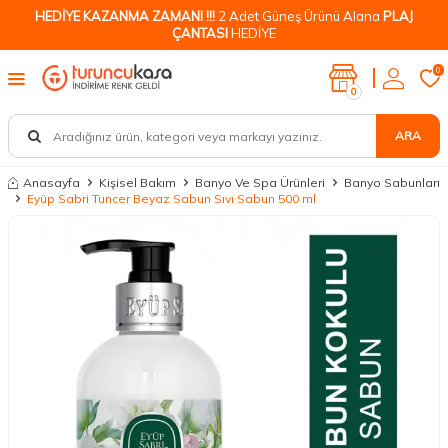
HEDİYE KAZANMA ZAMANI !!!
2 Adet Güneş Ürünü Alana
PLAJ
ÇANTASI
HEDİYE
0
0
ARA
Anasayfa
Kişisel Bakım
Banyo Ve Spa Ürünleri
Banyo Sabunları
Eyüp Sabri Tuncer Beyaz Sabun Sıvı Sabun 500 ml