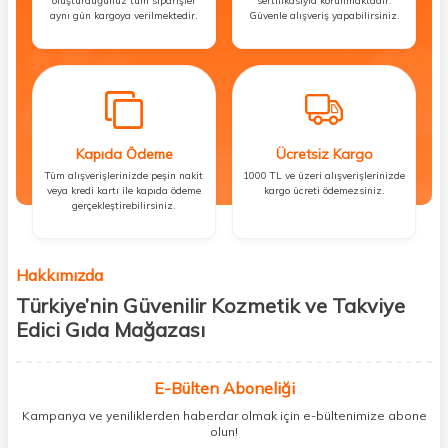
oluşturduğunuz tüm siparişler
sertifikasıyla korunmaktadır.
aynı gün kargoya verilmektedir.
Güvenle alışveriş yapabilirsiniz.
Kapıda Ödeme
Ücretsiz Kargo
Tüm alışverişlerinizde peşin nakit
1000 TL ve üzeri alışverişlerinizde
veya kredi kartı ile kapıda ödeme
kargo ücreti ödemezsiniz.
gerçekleştirebilirsiniz.
Hakkımızda
Türkiye’nin Güvenilir Kozmetik ve Takviye
Edici Gıda Mağazası
Güzellik, sağlık ve iyi hissetmek herkesin hakkı! Biz de bu vizyonla, hem
kişisel bakım hem de takviye edici gıda ürünlerini sizlerle
E-Bülten Aboneliği
buluşturuyoruz. Artık mağaza mağaza dolaşmanıza gerek yok;
Kampanya ve yeniliklerden haberdar olmak için e-bültenimize abone
ihtiyacınız olan her şeyi tek bir çatı altında topluyor ve kapınıza kadar
olun!
güvenle ulaştırıyoruz.