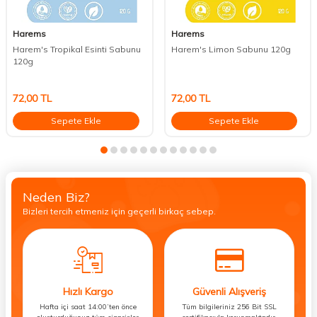
Harems
Harems
Harem's Tropikal Esinti Sabunu
Harem's Limon Sabunu 120g
120g
72,00
TL
72,00
TL
Sepete Ekle
Sepete Ekle
Neden Biz?
Bizleri tercih etmeniz için geçerli birkaç sebep.
Hızlı Kargo
Güvenli Alışveriş
Hafta içi saat 14:00’ten önce
Tüm bilgileriniz 256 Bit SSL