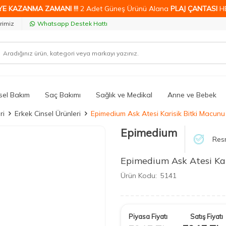
YE KAZANMA ZAMANI !!!
2 Adet Güneş Ürünü Alana
PLAJ ÇANTASI
H
rimiz
Whatsapp Destek Hattı
isel Bakım
Saç Bakımı
Sağlık ve Medikal
Anne ve Bebek
ri
Erkek Cinsel Ürünleri
Epimedium Ask Atesi Karisik Bitki Macunu
Epimedium
Resm
Epimedium Ask Atesi Kar
Ürün Kodu:
5141
Piyasa Fiyatı
Satış Fiyatı