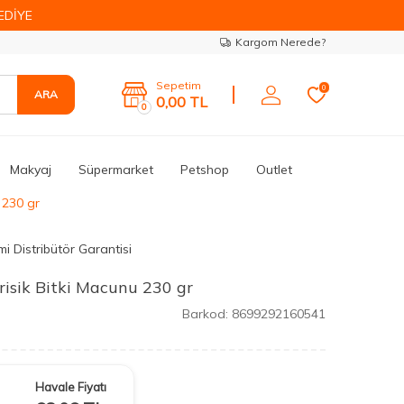
EDİYE
Kargom Nerede?
Sepetim
0
ARA
0,00
TL
0
Makyaj
Süpermarket
Petshop
Outlet
 230 gr
i Distribütör Garantisi
isik Bitki Macunu 230 gr
Barkod:
8699292160541
Havale Fiyatı