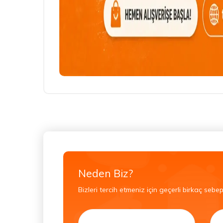
Neden Biz?
Bizleri tercih etmeniz için geçerli birkaç sebep