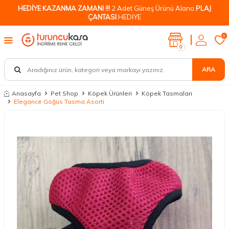
HEDİYE KAZANMA ZAMANI !!!
2 Adet Güneş Ürünü Alana
PLAJ
ÇANTASI
HEDİYE
0
0
ARA
Anasayfa
Pet Shop
Köpek Ürünleri
Köpek Tasmaları
Elegance Göğüs Tasma Asorti