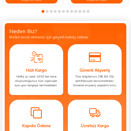
Neden Biz?
Bizleri tercih etmeniz için geçerli birkaç sebep.
Hızlı Kargo
Güvenli Alışveriş
Hafta içi saat 14:00’ten önce
Tüm bilgileriniz 256 Bit SSL
oluşturduğunuz tüm siparişler
sertifikasıyla korunmaktadır.
aynı gün kargoya verilmektedir.
Güvenle alışveriş yapabilirsiniz.
Kapıda Ödeme
Ücretsiz Kargo