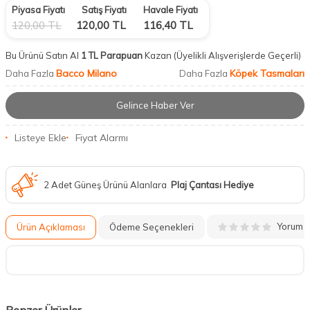
Piyasa Fiyatı
Satış Fiyatı
Havale Fiyatı
120,00
TL
120,00
TL
116,40
TL
Bu Ürünü Satın Al
1 TL Parapuan
Kazan
(Üyelikli Alışverişlerde Geçerli)
Bacco Milano
Köpek Tasmaları
Daha Fazla
Daha Fazla
Gelince Haber Ver
Listeye Ekle
Fiyat Alarmı
2 Adet Güneş Ürünü Alanlara
Plaj Çantası Hediye
Yorum
Ürün Açıklaması
Ödeme Seçenekleri
Benzer Ürünler