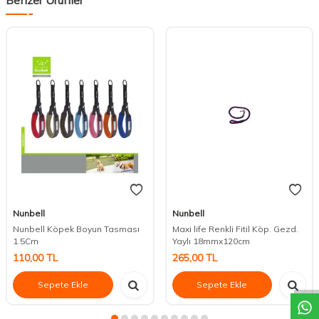
Nunbell
Nunbell
Nunbell Köpek Boyun Tasması
Maxi life Renkli Fitil Köp. Gezd.
1.5Cm
Yaylı 18mmx120cm
DESTEK
110,00
TL
265,00
TL
Sepete Ekle
Sepete Ekle