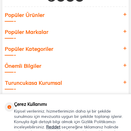
Sağlık, güzellik ve iyi yaşam için aradığınız her şey burada!
Siz de kendinizi yenilemek, sağlığınızı desteklemek ve güzelliğinize
Popüler Ürünler
değer katmak için bize katılın!
Popüler Markalar
Popüler Kategoriler
Önemli Bilgiler
Turuncukasa Kurumsal
Hızlı Erişim
Çerez Kullanımı
Kişisel verileriniz, hizmetlerimizin daha iyi bir şekilde
Uygulamalarımız
sunulması için mevzuata uygun bir şekilde toplanıp işlenir.
Konuyla ilgili detaylı bilgi almak için Gizlilik Politikamızı
inceleyebilirsiniz.
Reddet
seçeneğine tıklamanız halinde