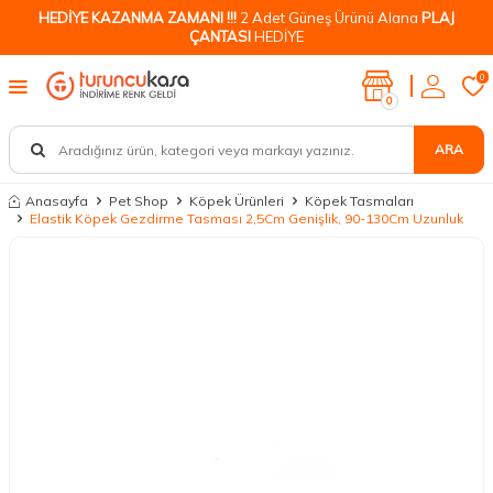
HEDİYE KAZANMA ZAMANI !!!
2 Adet Güneş Ürünü Alana
PLAJ
ÇANTASI
HEDİYE
0
0
ARA
Anasayfa
Pet Shop
Köpek Ürünleri
Köpek Tasmaları
Elastik Köpek Gezdirme Tasması 2,5Cm Genişlik, 90-130Cm Uzunluk