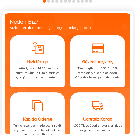
Neden Biz?
Bizleri tercih etmeniz için geçerli birkaç sebep.
Hızlı Kargo
Güvenli Alışveriş
Hafta içi saat 14:00’ten önce
Tüm bilgileriniz 256 Bit SSL
oluşturduğunuz tüm siparişler
sertifikasıyla korunmaktadır.
aynı gün kargoya verilmektedir.
Güvenle alışveriş yapabilirsiniz.
Kapıda Ödeme
Ücretsiz Kargo
Tüm alışverişlerinizde peşin nakit
1000 TL ve üzeri alışverişlerinizde
veya kredi kartı ile kapıda ödeme
kargo ücreti ödemezsiniz.
gerçekleştirebilirsiniz.