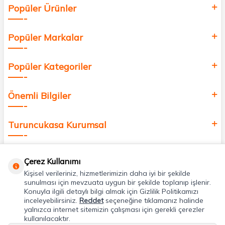
Popüler Ürünler
değer katmak için bize katılın!
Popüler Markalar
Popüler Kategoriler
Önemli Bilgiler
Turuncukasa Kurumsal
Hızlı Erişim
Çerez Kullanımı
Kişisel verileriniz, hizmetlerimizin daha iyi bir şekilde
Uygulamalarımız
sunulması için mevzuata uygun bir şekilde toplanıp işlenir.
Konuyla ilgili detaylı bilgi almak için Gizlilik Politikamızı
inceleyebilirsiniz.
Reddet
seçeneğine tıklamanız halinde
yalnızca internet sitemizin çalışması için gerekli çerezler
Adres & İletişim
kullanılacaktır.