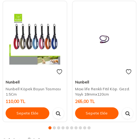
Nunbell
Nunbell
Nunbell Köpek Boyun Tasması
Maxi life Renkli Fitil Köp. Gezd.
1.5Cm
Yaylı 18mmx120cm
110,00
TL
265,00
TL
Sepete Ekle
Sepete Ekle