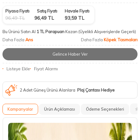
Piyasa Fiyatı
Satış Fiyatı
Havale Fiyatı
96,49
TL
96,49
TL
93,59
TL
Bu Ürünü Satın Al
1 TL Parapuan
Kazan
(Üyelikli Alışverişlerde Geçerli)
Ans
Köpek Tasmaları
Daha Fazla
Daha Fazla
Gelince Haber Ver
Listeye Ekle
Fiyat Alarmı
2 Adet Güneş Ürünü Alanlara
Plaj Çantası Hediye
Kampanyalar
Ürün Açıklaması
Ödeme Seçenekleri