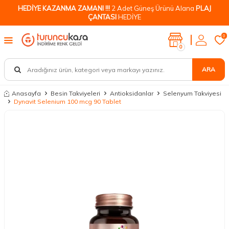
HEDİYE KAZANMA ZAMANI !!!
2 Adet Güneş Ürünü Alana
PLAJ
ÇANTASI
HEDİYE
0
0
ARA
Anasayfa
Besin Takviyeleri
Antioksidanlar
Selenyum Takviyesi
Dynavit Selenium 100 mcg 90 Tablet