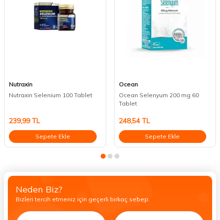
Nutraxin
Ocean
Nutraxin Selenium 100 Tablet
Ocean Selenyum 200 mg 60
Tablet
239,99
TL
248,54
TL
Sepete Ekle
Sepete Ekle
Neden Biz?
Bizleri tercih etmeniz için geçerli birkaç sebep.