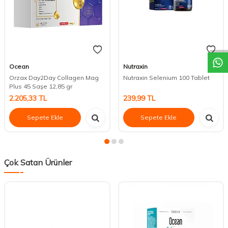
DESTEK
Ocean
Nutraxin
Orzax Day2Day Collagen Mag
Nutraxin Selenium 100 Tablet
Plus 45 Saşe 12,85 gr
2.205,33
TL
239,99
TL
Sepete Ekle
Sepete Ekle
Çok Satan Ürünler