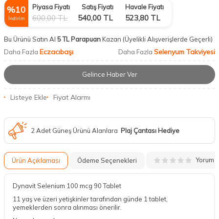
Piyasa Fiyatı
Satış Fiyatı
Havale Fiyatı
%
10
600,00
TL
540,00
TL
523,80
TL
İndirim
Bu Ürünü Satın Al
5 TL Parapuan
Kazan
(Üyelikli Alışverişlerde Geçerli)
Eczacıbaşı
Selenyum Takviyesi
Daha Fazla
Daha Fazla
Gelince Haber Ver
Listeye Ekle
Fiyat Alarmı
2 Adet Güneş Ürünü Alanlara
Plaj Çantası Hediye
Yorum
Ürün Açıklaması
Ödeme Seçenekleri
Dynavit Selenium 100 mcg 90 Tablet
11 yaş ve üzeri yetişkinler tarafından günde 1 tablet,
yemeklerden sonra alınması önerilir.