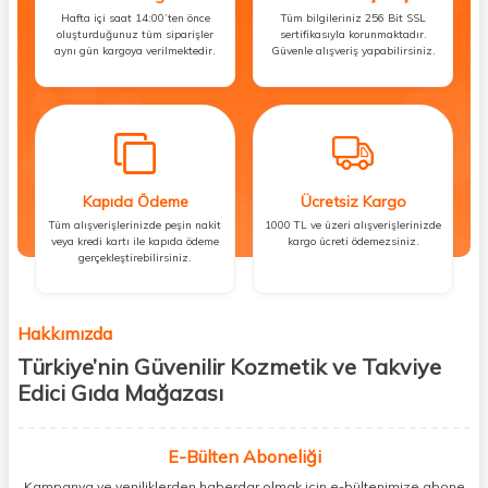
Hafta içi saat 14:00’ten önce
Tüm bilgileriniz 256 Bit SSL
oluşturduğunuz tüm siparişler
sertifikasıyla korunmaktadır.
aynı gün kargoya verilmektedir.
Güvenle alışveriş yapabilirsiniz.
Kapıda Ödeme
Ücretsiz Kargo
Tüm alışverişlerinizde peşin nakit
1000 TL ve üzeri alışverişlerinizde
veya kredi kartı ile kapıda ödeme
kargo ücreti ödemezsiniz.
gerçekleştirebilirsiniz.
Hakkımızda
Türkiye’nin Güvenilir Kozmetik ve Takviye
Edici Gıda Mağazası
Güzellik, sağlık ve iyi hissetmek herkesin hakkı! Biz de bu vizyonla, hem
kişisel bakım hem de takviye edici gıda ürünlerini sizlerle
E-Bülten Aboneliği
buluşturuyoruz. Artık mağaza mağaza dolaşmanıza gerek yok;
Kampanya ve yeniliklerden haberdar olmak için e-bültenimize abone