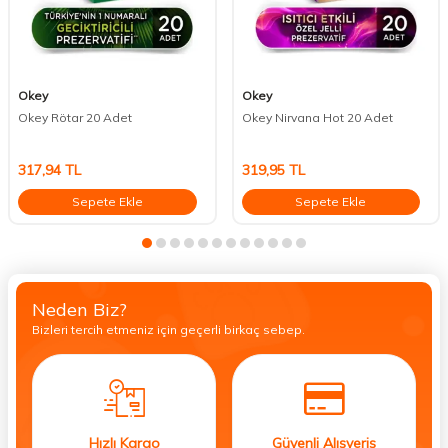
Okey
Okey
Okey Rötar 20 Adet
Okey Nirvana Hot 20 Adet
317,94
TL
319,95
TL
Sepete Ekle
Sepete Ekle
Neden Biz?
Bizleri tercih etmeniz için geçerli birkaç sebep.
Hızlı Kargo
Güvenli Alışveriş