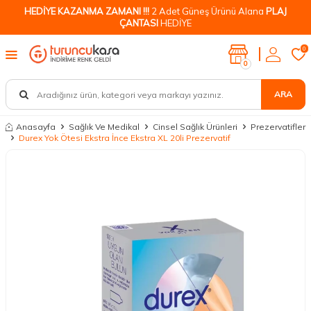
HEDİYE KAZANMA ZAMANI !!!
2 Adet Güneş Ürünü Alana
PLAJ
ÇANTASI
HEDİYE
0
0
ARA
Anasayfa
Sağlık Ve Medikal
Cinsel Sağlık Ürünleri
Prezervatifler
Durex Yok Ötesi Ekstra İnce Ekstra XL 20li Prezervatif