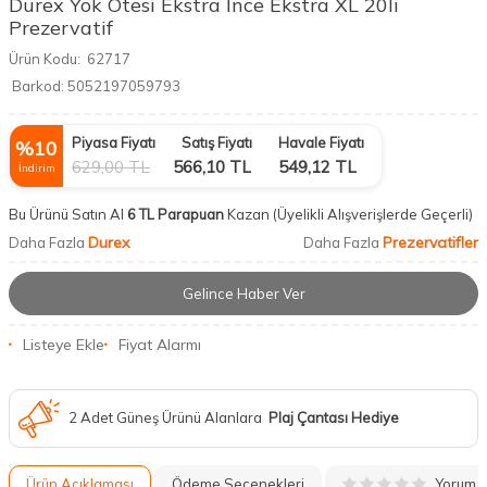
Durex Yok Ötesi Ekstra İnce Ekstra XL 20li
Prezervatif
Ürün Kodu:
62717
Barkod:
5052197059793
Piyasa Fiyatı
Satış Fiyatı
Havale Fiyatı
%
10
629,00
TL
566,10
TL
549,12
TL
İndirim
Bu Ürünü Satın Al
6 TL Parapuan
Kazan
(Üyelikli Alışverişlerde Geçerli)
Durex
Prezervatifler
Daha Fazla
Daha Fazla
Gelince Haber Ver
Listeye Ekle
Fiyat Alarmı
2 Adet Güneş Ürünü Alanlara
Plaj Çantası Hediye
Yorum
Ürün Açıklaması
Ödeme Seçenekleri