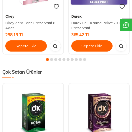
DESTEK
Okey
Durex
Okey Zero Tenn Prezervatif 8
Durex Chill Karma Paket 20’li
Adet
Prezervatif
298,13
TL
365,42
TL
Sepete Ekle
Sepete Ekle
Çok Satan Ürünler