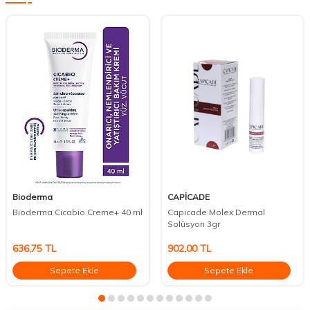
Bioderma
CAPİCADE
Bioderma Cicabio Creme+ 40 ml
Capicade Molex Dermal
Solüsyon 3gr
636,75
TL
902,00
TL
Sepete Ekle
Sepete Ekle