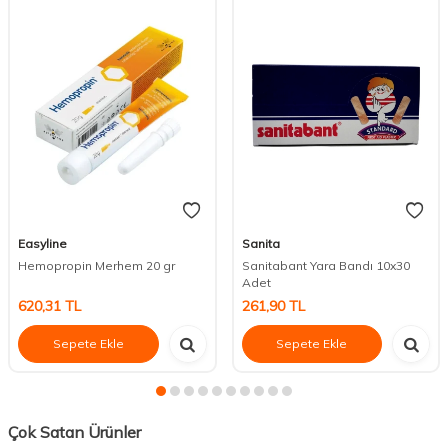
Easyline
Sanita
Hemopropin Merhem 20 gr
Sanitabant Yara Bandı 10x30
Adet
620,31
TL
261,90
TL
Sepete Ekle
Sepete Ekle
Çok Satan Ürünler