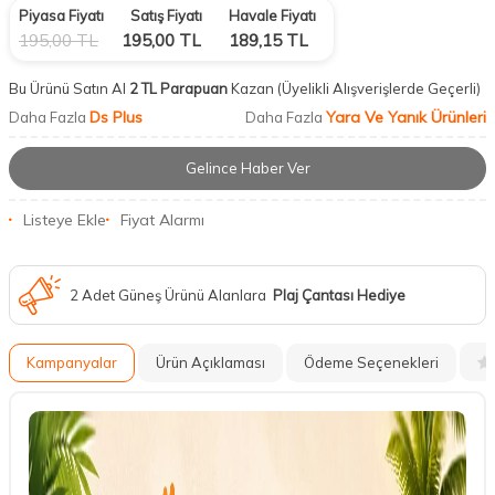
Piyasa Fiyatı
Satış Fiyatı
Havale Fiyatı
195,00
TL
195,00
TL
189,15
TL
Bu Ürünü Satın Al
2 TL Parapuan
Kazan
(Üyelikli Alışverişlerde Geçerli)
Ds Plus
Yara Ve Yanık Ürünleri
Daha Fazla
Daha Fazla
Gelince Haber Ver
Listeye Ekle
Fiyat Alarmı
2 Adet Güneş Ürünü Alanlara
Plaj Çantası Hediye
Kampanyalar
Ürün Açıklaması
Ödeme Seçenekleri