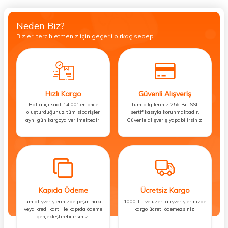
Neden Biz?
Bizleri tercih etmeniz için geçerli birkaç sebep.
Hızlı Kargo
Güvenli Alışveriş
Hafta içi saat 14:00’ten önce
Tüm bilgileriniz 256 Bit SSL
oluşturduğunuz tüm siparişler
sertifikasıyla korunmaktadır.
aynı gün kargoya verilmektedir.
Güvenle alışveriş yapabilirsiniz.
Kapıda Ödeme
Ücretsiz Kargo
Tüm alışverişlerinizde peşin nakit
1000 TL ve üzeri alışverişlerinizde
veya kredi kartı ile kapıda ödeme
kargo ücreti ödemezsiniz.
gerçekleştirebilirsiniz.