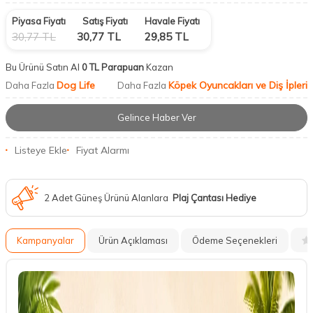
Piyasa Fiyatı
Satış Fiyatı
Havale Fiyatı
30,77
TL
30,77
TL
29,85
TL
Bu Ürünü Satın Al
0 TL Parapuan
Kazan
Dog Life
Köpek Oyuncakları ve Diş İpleri
Daha Fazla
Daha Fazla
Gelince Haber Ver
Listeye Ekle
Fiyat Alarmı
2 Adet Güneş Ürünü Alanlara
Plaj Çantası Hediye
Kampanyalar
Ürün Açıklaması
Ödeme Seçenekleri