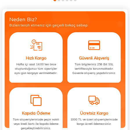
Neden Biz?
Bizleri tercih etmeniz için geçerli birkaç sebep.
Hızlı Kargo
Güvenli Alışveriş
Hafta içi saat 14:00’ten önce
Tüm bilgileriniz 256 Bit SSL
oluşturduğunuz tüm siparişler
sertifikasıyla korunmaktadır.
aynı gün kargoya verilmektedir.
Güvenle alışveriş yapabilirsiniz.
Kapıda Ödeme
Ücretsiz Kargo
Tüm alışverişlerinizde peşin nakit
1000 TL ve üzeri alışverişlerinizde
veya kredi kartı ile kapıda ödeme
kargo ücreti ödemezsiniz.
gerçekleştirebilirsiniz.