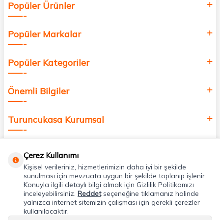
Popüler Ürünler
değer katmak için bize katılın!
Popüler Markalar
Popüler Kategoriler
Önemli Bilgiler
Turuncukasa Kurumsal
Hızlı Erişim
Çerez Kullanımı
Kişisel verileriniz, hizmetlerimizin daha iyi bir şekilde
Uygulamalarımız
sunulması için mevzuata uygun bir şekilde toplanıp işlenir.
Konuyla ilgili detaylı bilgi almak için Gizlilik Politikamızı
inceleyebilirsiniz.
Reddet
seçeneğine tıklamanız halinde
yalnızca internet sitemizin çalışması için gerekli çerezler
Adres & İletişim
kullanılacaktır.