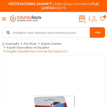
HEDİYE KAZANMA ZAMANI !!!
2 Adet Güneş Ürünü Alana
PLAJ
ÇANTASI
HEDİYE
0
0
ARA
Anasayfa
Pet Shop
Köpek Ürünleri
Köpek Oyuncakları ve Diş İpleri
Doglife Köpekler İçin Parmak Diş Fırçası 2'Li