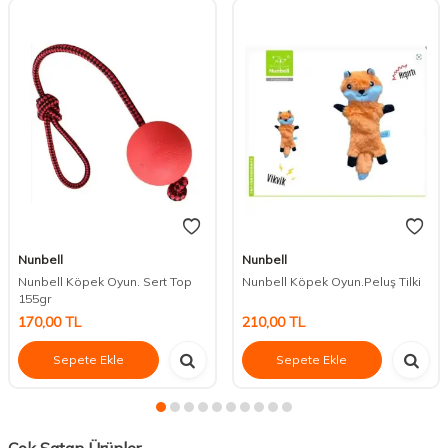
Nunbell
Nunbell
Nunbell Köpek Oyun. Sert Top
Nunbell Köpek Oyun.Peluş Tilki
155gr
170,00
TL
210,00
TL
Sepete Ekle
Sepete Ekle