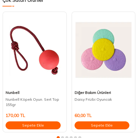
Çok Satan Ürünler
Nunbell
Diğer Bakım Ürünleri
Nunbell Köpek Oyun. Sert Top
Daisy Frizbi Oyuncak
155gr
170,00
TL
60,00
TL
Sepete Ekle
Sepete Ekle