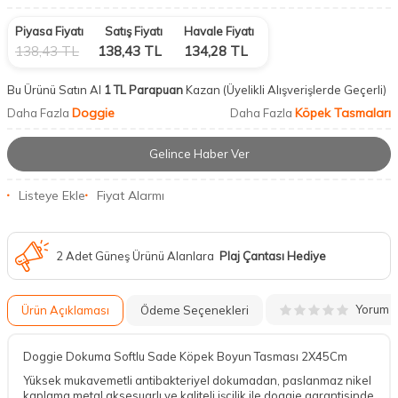
Piyasa Fiyatı
Satış Fiyatı
Havale Fiyatı
138,43
TL
138,43
TL
134,28
TL
Bu Ürünü Satın Al
1 TL Parapuan
Kazan
(Üyelikli Alışverişlerde Geçerli)
Doggie
Köpek Tasmaları
Daha Fazla
Daha Fazla
Gelince Haber Ver
Listeye Ekle
Fiyat Alarmı
2 Adet Güneş Ürünü Alanlara
Plaj Çantası Hediye
Yorum
Ürün Açıklaması
Ödeme Seçenekleri
Doggie Dokuma Softlu Sade Köpek Boyun Tasması 2X45Cm
Yüksek mukavemetli antibakteriyel dokumadan, paslanmaz nikel
kaplama metal aksesuarlı ve kaliteli işçilik ile doggie garantisinde