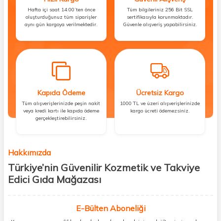
Hafta içi saat 14:00’ten önce
Tüm bilgileriniz 256 Bit SSL
oluşturduğunuz tüm siparişler
sertifikasıyla korunmaktadır.
aynı gün kargoya verilmektedir.
Güvenle alışveriş yapabilirsiniz.
Kapıda Ödeme
Ücretsiz Kargo
Tüm alışverişlerinizde peşin nakit
1000 TL ve üzeri alışverişlerinizde
veya kredi kartı ile kapıda ödeme
kargo ücreti ödemezsiniz.
gerçekleştirebilirsiniz.
Hakkımızda
Türkiye’nin Güvenilir Kozmetik ve Takviye
Edici Gıda Mağazası
Güzellik, sağlık ve iyi hissetmek herkesin hakkı! Biz de bu vizyonla, hem
kişisel bakım hem de takviye edici gıda ürünlerini sizlerle
E-Bülten Aboneliği
buluşturuyoruz. Artık mağaza mağaza dolaşmanıza gerek yok;