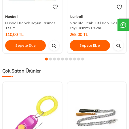
DESTEK
Nunbell
Nunbell
Nunbell Köpek Boyun Tasması
Maxi life Renkli Fitil Köp. Gezd.
1.5Cm
Yaylı 18mmx120cm
110,00
TL
265,00
TL
Sepete Ekle
Sepete Ekle
Çok Satan Ürünler