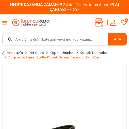
HEDİYE KAZANMA ZAMANI !!!
2 Adet Güneş Ürünü Alana
PLAJ
ÇANTASI
HEDİYE
0
0
ARA
Anasayfa
Pet Shop
Köpek Ürünleri
Köpek Tasmaları
Doggie Dokuma Softlu Köpek Boyun Tasması 2X45Cm