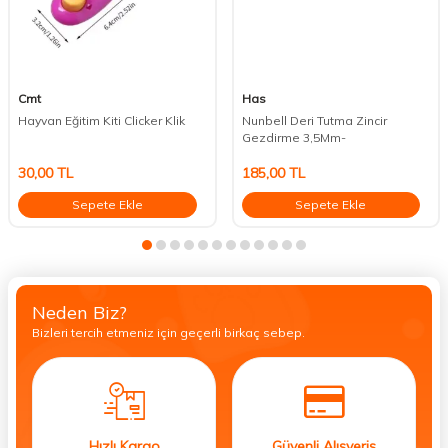
Cmt
Has
Hayvan Eğitim Kiti Clicker Klik
Nunbell Deri Tutma Zincir
Gezdirme 3,5Mm-
30,00
TL
185,00
TL
Sepete Ekle
Sepete Ekle
Neden Biz?
Bizleri tercih etmeniz için geçerli birkaç sebep.
Hızlı Kargo
Güvenli Alışveriş