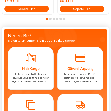
170,00
TL
60,00
TL
Sepete Ekle
Sepete Ekle
Neden Biz?
Bizleri tercih etmeniz için geçerli birkaç sebep.
Hızlı Kargo
Güvenli Alışveriş
Hafta içi saat 14:00’ten önce
Tüm bilgileriniz 256 Bit SSL
oluşturduğunuz tüm siparişler
sertifikasıyla korunmaktadır.
aynı gün kargoya verilmektedir.
Güvenle alışveriş yapabilirsiniz.