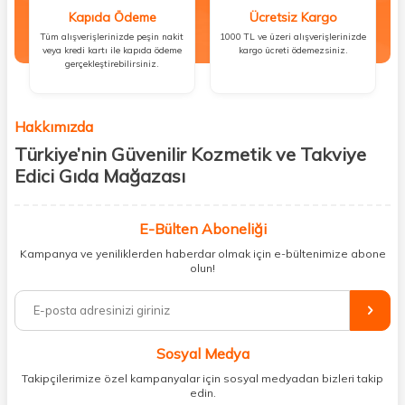
Kapıda Ödeme
Ücretsiz Kargo
Tüm alışverişlerinizde peşin nakit
1000 TL ve üzeri alışverişlerinizde
veya kredi kartı ile kapıda ödeme
kargo ücreti ödemezsiniz.
gerçekleştirebilirsiniz.
Hakkımızda
Türkiye’nin Güvenilir Kozmetik ve Takviye
Edici Gıda Mağazası
Güzellik, sağlık ve iyi hissetmek herkesin hakkı! Biz de bu vizyonla, hem
kişisel bakım hem de takviye edici gıda ürünlerini sizlerle
E-Bülten Aboneliği
buluşturuyoruz. Artık mağaza mağaza dolaşmanıza gerek yok;
Kampanya ve yeniliklerden haberdar olmak için e-bültenimize abone
ihtiyacınız olan her şeyi tek bir çatı altında topluyor ve kapınıza kadar
olun!
güvenle ulaştırıyoruz.
%100 orijinal kozmetik ve sağlık ürünleriyle güzelliğinizi tamamlayabilir,
vücudunuzu desteklemek için güvenilir takviye edici gıdalara
ulaşabilirsiniz. Cilt bakımından saç bakımına, makyajdan vitamin ve
Sosyal Medya
minerallere kadar binlerce ürünü uygun fiyat ve hızlı kargo avantajıyla
sunuyoruz.
Takipçilerimize özel kampanyalar için sosyal medyadan bizleri takip
edin.
Müşteri memnuniyetini ön planda tutarak, en kaliteli markaları sizlerle