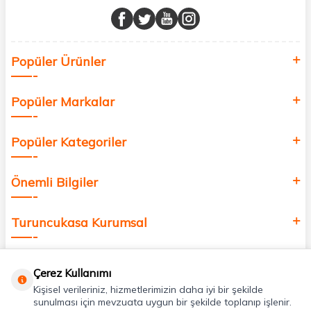
buluşturuyor ve online alışveriş deneyiminizi en iyi hale getiriyoruz.
Sağlık, güzellik ve iyi yaşam için aradığınız her şey burada!
Siz de kendinizi yenilemek, sağlığınızı desteklemek ve güzelliğinize
Popüler Ürünler
değer katmak için bize katılın!
Popüler Markalar
Popüler Kategoriler
Önemli Bilgiler
Turuncukasa Kurumsal
Hızlı Erişim
Çerez Kullanımı
Kişisel verileriniz, hizmetlerimizin daha iyi bir şekilde
Uygulamalarımız
sunulması için mevzuata uygun bir şekilde toplanıp işlenir.