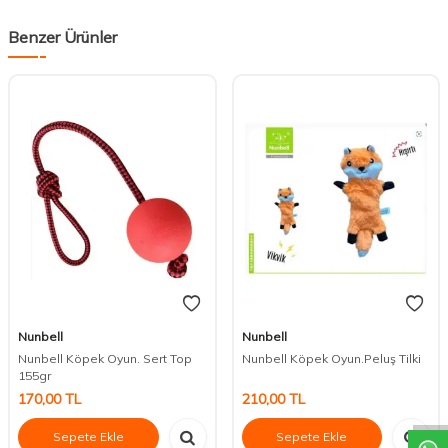
Benzer Ürünler
Nunbell
Nunbell
Nunbell Köpek Oyun. Sert Top
Nunbell Köpek Oyun.Peluş Tilki
DESTEK
155gr
170,00
TL
210,00
TL
Sepete Ekle
Sepete Ekle