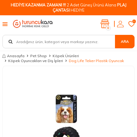
HEDİYE KAZANMA ZAMANI !!!
2 Adet Güneş Ürünü Alana
PLAJ
ÇANTASI
HEDİYE
0
0
ARA
Anasayfa
Pet Shop
Köpek Ürünleri
Köpek Oyuncakları ve Diş İpleri
Dog Life Teker Plastik Oyuncak