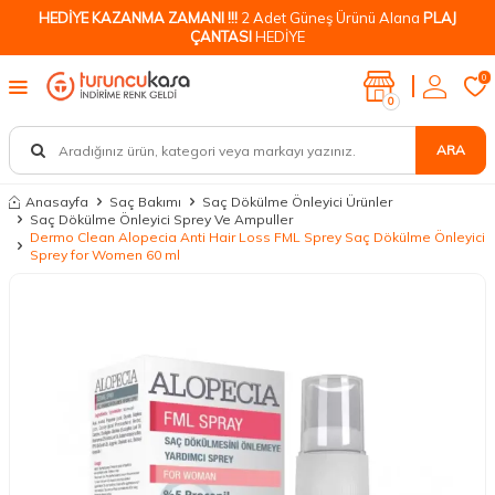
HEDİYE KAZANMA ZAMANI !!!
2 Adet Güneş Ürünü Alana
PLAJ
ÇANTASI
HEDİYE
0
0
ARA
Anasayfa
Saç Bakımı
Saç Dökülme Önleyici Ürünler
Saç Dökülme Önleyici Sprey Ve Ampuller
Dermo Clean Alopecia Anti Hair Loss FML Sprey Saç Dökülme Önleyici
Sprey for Women 60 ml