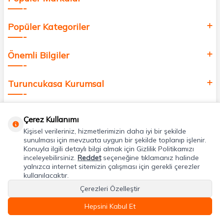
Popüler Kategoriler
Önemli Bilgiler
Turuncukasa Kurumsal
Hızlı Erişim
Çerez Kullanımı
Kişisel verileriniz, hizmetlerimizin daha iyi bir şekilde
Uygulamalarımız
sunulması için mevzuata uygun bir şekilde toplanıp işlenir.
Konuyla ilgili detaylı bilgi almak için Gizlilik Politikamızı
inceleyebilirsiniz.
Reddet
seçeneğine tıklamanız halinde
yalnızca internet sitemizin çalışması için gerekli çerezler
Adres & İletişim
kullanılacaktır.
Çerezleri Özelleştir
Hepsini Kabul Et