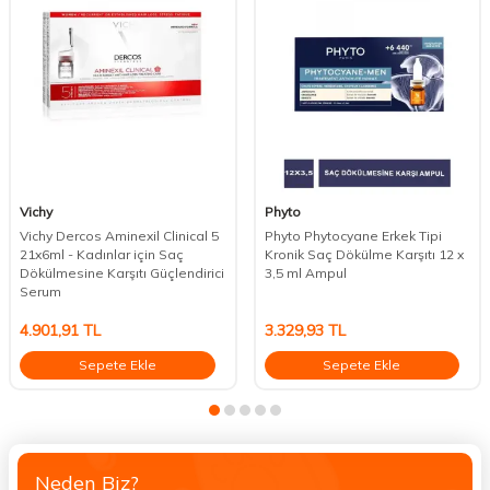
Vichy
Phyto
Vichy Dercos Aminexil Clinical 5
Phyto Phytocyane Erkek Tipi
21x6ml - Kadınlar için Saç
Kronik Saç Dökülme Karşıtı 12 x
Dökülmesine Karşıtı Güçlendirici
3,5 ml Ampul
Serum
4.901,91
TL
3.329,93
TL
Sepete Ekle
Sepete Ekle
Neden Biz?