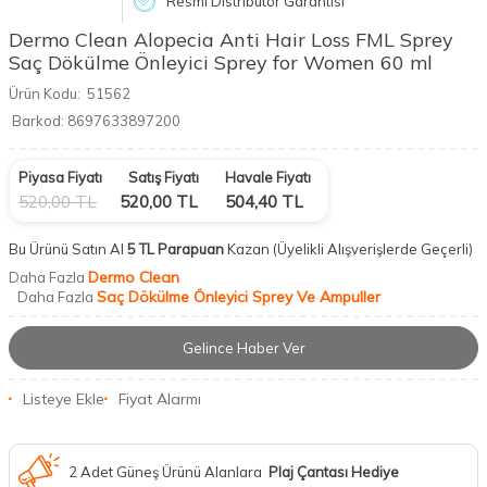
Resmi Distribütör Garantisi
Dermo Clean Alopecia Anti Hair Loss FML Sprey
Saç Dökülme Önleyici Sprey for Women 60 ml
Ürün Kodu:
51562
Barkod:
8697633897200
Piyasa Fiyatı
Satış Fiyatı
Havale Fiyatı
520,00
TL
520,00
TL
504,40
TL
Bu Ürünü Satın Al
5 TL Parapuan
Kazan
(Üyelikli Alışverişlerde Geçerli)
Dermo Clean
Daha Fazla
Saç Dökülme Önleyici Sprey Ve Ampuller
Daha Fazla
Gelince Haber Ver
Listeye Ekle
Fiyat Alarmı
2 Adet Güneş Ürünü Alanlara
Plaj Çantası Hediye