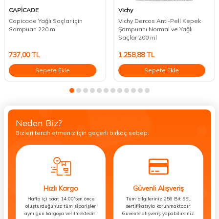
CAPİCADE
Vichy
Capicade Yağlı Saçlar için
Vichy Dercos Anti-Pell Kepek
Sampuan 220 ml
Şampuanı Normal ve Yağlı
Saçlar 200 ml
737,00
TL
1.258,88
TL
Sepete Ekle
Sepete Ekle
Neden Biz?
Bizleri tercih etmeniz için geçerli birkaç sebep.
Hızlı Kargo
Güvenli Alışveriş
Hafta içi saat 14:00’ten önce
Tüm bilgileriniz 256 Bit SSL
oluşturduğunuz tüm siparişler
sertifikasıyla korunmaktadır.
aynı gün kargoya verilmektedir.
Güvenle alışveriş yapabilirsiniz.