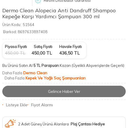
Resmi Distribütör Garantisi
Dermo Clean Alopecia Anti Dandruff Shampoo
Kepeğe Karşı Yardımcı Şampuan 300 ml
Ürün Kodu:
51564
Barkod:
8697633897408
Piyasa Fiyatı
Satış Fiyatı
Havale Fiyatı
450,00
TL
450,00
TL
436,50
TL
Bu Ürünü Satın Al
5 TL Parapuan
Kazan
(Üyelikli Alışverişlerde Geçerli)
Dermo Clean
Daha Fazla
Kepek Ve Yağlı Saç Şampuanları
Daha Fazla
Gelince Haber Ver
Listeye Ekle
Fiyat Alarmı
2 Adet Güneş Ürünü Alanlara
Plaj Çantası Hediye