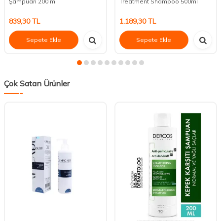
Şampuan 200 ml
Treatment Shampoo 500ml
839,30
TL
1.189,30
TL
Sepete Ekle
Sepete Ekle
Çok Satan Ürünler