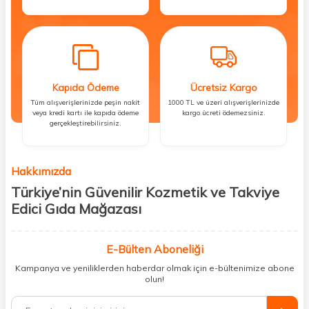
Kapıda Ödeme
Ücretsiz Kargo
Tüm alışverişlerinizde peşin nakit
1000 TL ve üzeri alışverişlerinizde
veya kredi kartı ile kapıda ödeme
kargo ücreti ödemezsiniz.
gerçekleştirebilirsiniz.
Hakkımızda
Türkiye’nin Güvenilir Kozmetik ve Takviye
Edici Gıda Mağazası
Güzellik, sağlık ve iyi hissetmek herkesin hakkı! Biz de bu vizyonla, hem
kişisel bakım hem de takviye edici gıda ürünlerini sizlerle
E-Bülten Aboneliği
buluşturuyoruz. Artık mağaza mağaza dolaşmanıza gerek yok;
Kampanya ve yeniliklerden haberdar olmak için e-bültenimize abone
ihtiyacınız olan her şeyi tek bir çatı altında topluyor ve kapınıza kadar
olun!
güvenle ulaştırıyoruz.
%100 orijinal kozmetik ve sağlık ürünleriyle güzelliğinizi tamamlayabilir,