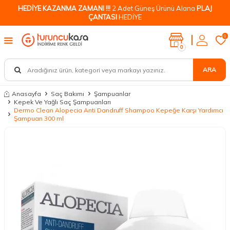
HEDİYE KAZANMA ZAMANI !!!
2 Adet Güneş Ürünü Alana
PLAJ
ÇANTASI
HEDİYE
0
0
ARA
Anasayfa
Saç Bakımı
Şampuanlar
Kepek Ve Yağlı Saç Şampuanları
Dermo Clean Alopecia Anti Dandruff Shampoo Kepeğe Karşı Yardımcı
Şampuan 300 ml