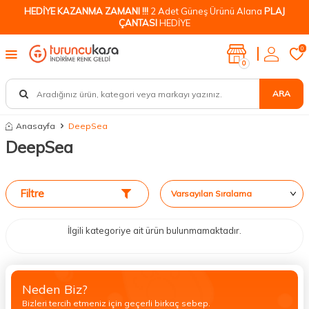
HEDİYE KAZANMA ZAMANI !!!
2 Adet Güneş Ürünü Alana
PLAJ
ÇANTASI
HEDİYE
0
0
ARA
Anasayfa
DeepSea
DeepSea
Filtre
İlgili kategoriye ait ürün bulunmamaktadır.
Neden Biz?
Bizleri tercih etmeniz için geçerli birkaç sebep.