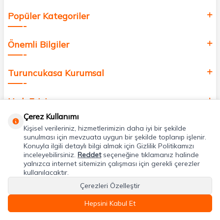
Popüler Kategoriler
Önemli Bilgiler
Turuncukasa Kurumsal
Hızlı Erişim
Çerez Kullanımı
Kişisel verileriniz, hizmetlerimizin daha iyi bir şekilde
Uygulamalarımız
sunulması için mevzuata uygun bir şekilde toplanıp işlenir.
Konuyla ilgili detaylı bilgi almak için Gizlilik Politikamızı
inceleyebilirsiniz.
Reddet
seçeneğine tıklamanız halinde
Adres & İletişim
yalnızca internet sitemizin çalışması için gerekli çerezler
kullanılacaktır.
Çerezleri Özelleştir
Hepsini Kabul Et