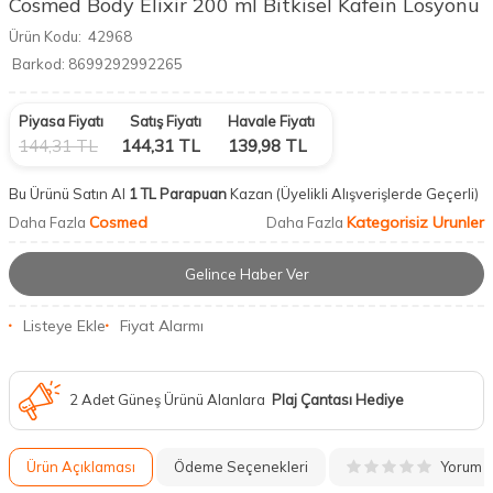
Cosmed Body Elixir 200 ml Bitkisel Kafein Losyonu
Ürün Kodu:
42968
Barkod:
8699292992265
Piyasa Fiyatı
Satış Fiyatı
Havale Fiyatı
144,31
TL
144,31
TL
139,98
TL
Bu Ürünü Satın Al
1 TL Parapuan
Kazan
(Üyelikli Alışverişlerde Geçerli)
Cosmed
Kategorisiz Urunler
Daha Fazla
Daha Fazla
Gelince Haber Ver
Listeye Ekle
Fiyat Alarmı
2 Adet Güneş Ürünü Alanlara
Plaj Çantası Hediye
Yorum
Ürün Açıklaması
Ödeme Seçenekleri