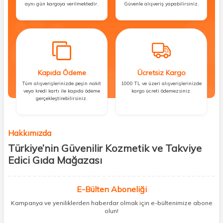
aynı gün kargoya verilmektedir.
Güvenle alışveriş yapabilirsiniz.
Kapıda Ödeme
Ücretsiz Kargo
Tüm alışverişlerinizde peşin nakit
1000 TL ve üzeri alışverişlerinizde
veya kredi kartı ile kapıda ödeme
kargo ücreti ödemezsiniz.
gerçekleştirebilirsiniz.
Hakkımızda
Türkiye’nin Güvenilir Kozmetik ve Takviye
Edici Gıda Mağazası
Güzellik, sağlık ve iyi hissetmek herkesin hakkı! Biz de bu vizyonla, hem
kişisel bakım hem de takviye edici gıda ürünlerini sizlerle
E-Bülten Aboneliği
buluşturuyoruz. Artık mağaza mağaza dolaşmanıza gerek yok;
Kampanya ve yeniliklerden haberdar olmak için e-bültenimize abone
ihtiyacınız olan her şeyi tek bir çatı altında topluyor ve kapınıza kadar
olun!
güvenle ulaştırıyoruz.