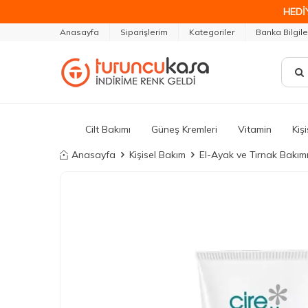
HEDİ
Anasayfa
Siparişlerim
Kategoriler
Banka Bilgile
Cilt Bakımı
Güneş Kremleri
Vitamin
Kiş
Anasayfa
Kişisel Bakım
El-Ayak ve Tırnak Bakım