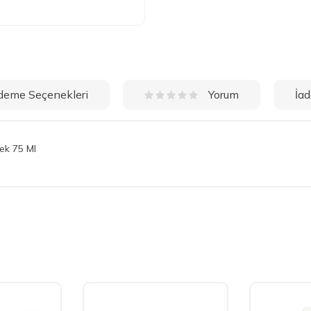
deme Seçenekleri
İad
Yorum
lek 75 Ml