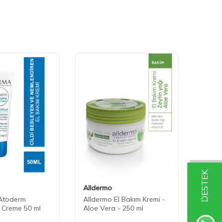
DESTEK
Alldermo
Cire A
Atoderm
Alldermo El Bakım Kremi -
Cire A
 Creme 50 ml
Aloe Vera - 250 ml
Papat
Prebiy