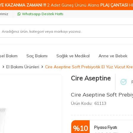
YE KAZANMA ZAMANI !!!
2 Adet Güneş Ürünü Alana
PLAJ ÇANTASI
H
rimiz
Whatsapp Destek Hattı
isel Bakım
Saç Bakımı
Sağlık ve Medikal
Anne ve Bebek
ı
El Bakımı Ürünleri
Cire Aseptine Soft Prebiyotik El Yüz Vücut Kre
Cire Aseptine
Cire Aseptine Soft Prebi
Ürün Kodu:
61113
%
10
Piyasa Fiyatı