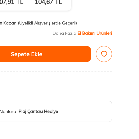
07,91
TL
104,67
TL
n
Kazan
(Üyelikli Alışverişlerde Geçerli)
Daha Fazla
El Bakımı Ürünleri
Sepete Ekle
 Alanlara
Plaj Çantası Hediye