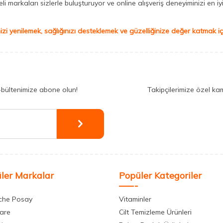
 markaları sizlerle buluşturuyor ve online alışveriş deneyiminizi en iyi 
izi yenilemek, sağlığınızı desteklemek ve güzelliğinize değer katmak için
-bültenimize abone olun!
Takipçilerimize özel ka
ler Markalar
Popüler Kategoriler
che Posay
Vitaminler
care
Cilt Temizleme Ürünleri