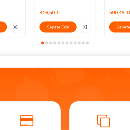
416,50
TL
590,49
T
Sepete Ekle
Sepete
.