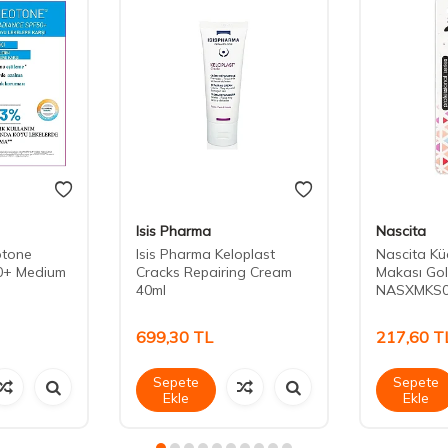
Isis Pharma
Nascita
otone
Isis Pharma Keloplast
Nascita Kü
0+ Medium
Cracks Repairing Cream
Makası Go
40ml
NASXMKS0
699,30
TL
217,60
T
Sepete
Sepete
Ekle
Ekle