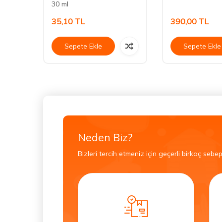
30 ml
35,10
TL
390,00
TL
Sepete Ekle
Sepete Ekle
Neden Biz?
Bizleri tercih etmeniz için geçerli birkaç sebep