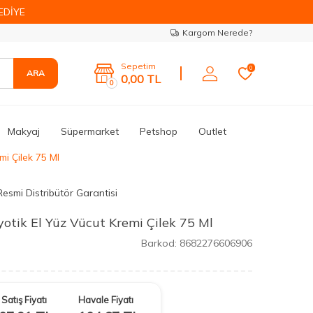
EDİYE
Kargom Nerede?
Sepetim
0
ARA
0,00
TL
0
Makyaj
Süpermarket
Petshop
Outlet
mi Çilek 75 Ml
Resmi Distribütör Garantisi
yotik El Yüz Vücut Kremi Çilek 75 Ml
Barkod:
8682276606906
Satış Fiyatı
Havale Fiyatı