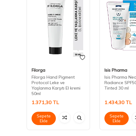
Filorga
Isis Pharma
 Özel
Filorga Hand Pigment
Isis Pharma Ne
 - 58
Protocol Leke ve
Radiance SPF5
Yaşlanma Karşıtı El kremi
Tinted 30 ml
50ml
1.371,30
TL
1.434,30
TL
Sepete
Sepete
Ekle
Ekle