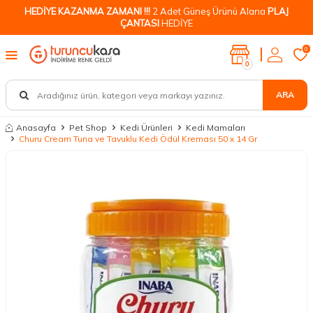
HEDİYE KAZANMA ZAMANI !!!
2 Adet Güneş Ürünü Alana
PLAJ
ÇANTASI
HEDİYE
0
0
ARA
Anasayfa
Pet Shop
Kedi Ürünleri
Kedi Mamaları
Churu Cream Tuna ve Tavuklu Kedi Ödül Kreması 50 x 14 Gr