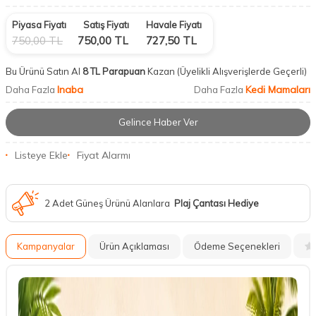
Piyasa Fiyatı
Satış Fiyatı
Havale Fiyatı
750,00
TL
750,00
TL
727,50
TL
Bu Ürünü Satın Al
8 TL Parapuan
Kazan
(Üyelikli Alışverişlerde Geçerli)
Inaba
Kedi Mamaları
Daha Fazla
Daha Fazla
Gelince Haber Ver
Listeye Ekle
Fiyat Alarmı
2 Adet Güneş Ürünü Alanlara
Plaj Çantası Hediye
Kampanyalar
Ürün Açıklaması
Ödeme Seçenekleri