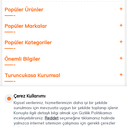
Siz de kendinizi yenilemek, sağlığınızı desteklemek ve güzelliğinize
Popüler Ürünler
değer katmak için bize katılın!
Popüler Markalar
Popüler Kategoriler
Önemli Bilgiler
Turuncukasa Kurumsal
Hızlı Erişim
Çerez Kullanımı
Kişisel verileriniz, hizmetlerimizin daha iyi bir şekilde
Uygulamalarımız
sunulması için mevzuata uygun bir şekilde toplanıp işlenir.
Konuyla ilgili detaylı bilgi almak için Gizlilik Politikamızı
inceleyebilirsiniz.
Reddet
seçeneğine tıklamanız halinde
yalnızca internet sitemizin çalışması için gerekli çerezler
Adres & İletişim