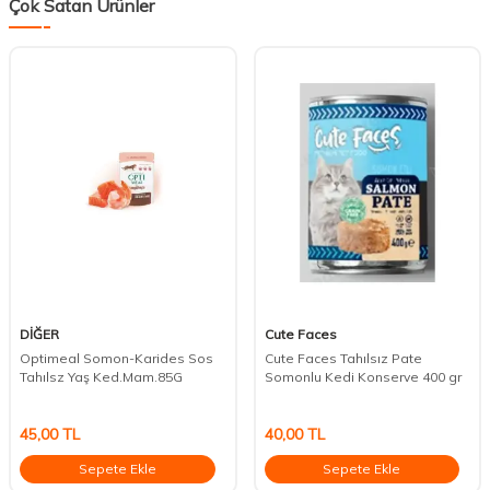
Çok Satan Ürünler
DİĞER
Cute Faces
Optimeal Somon-Karides Sos
Cute Faces Tahılsız Pate
Tahılsz Yaş Ked.Mam.85G
Somonlu Kedi Konserve 400 gr
45,00
TL
40,00
TL
Sepete Ekle
Sepete Ekle