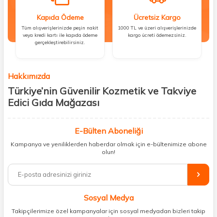
Kapıda Ödeme
Ücretsiz Kargo
Tüm alışverişlerinizde peşin nakit
1000 TL ve üzeri alışverişlerinizde
veya kredi kartı ile kapıda ödeme
kargo ücreti ödemezsiniz.
gerçekleştirebilirsiniz.
Hakkımızda
Türkiye’nin Güvenilir Kozmetik ve Takviye
Edici Gıda Mağazası
Güzellik, sağlık ve iyi hissetmek herkesin hakkı! Biz de bu vizyonla, hem
kişisel bakım hem de takviye edici gıda ürünlerini sizlerle
E-Bülten Aboneliği
buluşturuyoruz. Artık mağaza mağaza dolaşmanıza gerek yok;
Kampanya ve yeniliklerden haberdar olmak için e-bültenimize abone
ihtiyacınız olan her şeyi tek bir çatı altında topluyor ve kapınıza kadar
olun!
güvenle ulaştırıyoruz.
%100 orijinal kozmetik ve sağlık ürünleriyle güzelliğinizi tamamlayabilir,
vücudunuzu desteklemek için güvenilir takviye edici gıdalara
ulaşabilirsiniz. Cilt bakımından saç bakımına, makyajdan vitamin ve
Sosyal Medya
minerallere kadar binlerce ürünü uygun fiyat ve hızlı kargo avantajıyla
sunuyoruz.
Takipçilerimize özel kampanyalar için sosyal medyadan bizleri takip