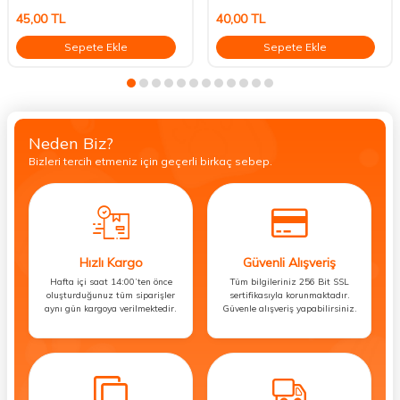
45,00
TL
40,00
TL
Sepete Ekle
Sepete Ekle
Neden Biz?
Bizleri tercih etmeniz için geçerli birkaç sebep.
Hızlı Kargo
Güvenli Alışveriş
Hafta içi saat 14:00’ten önce
Tüm bilgileriniz 256 Bit SSL
oluşturduğunuz tüm siparişler
sertifikasıyla korunmaktadır.
aynı gün kargoya verilmektedir.
Güvenle alışveriş yapabilirsiniz.