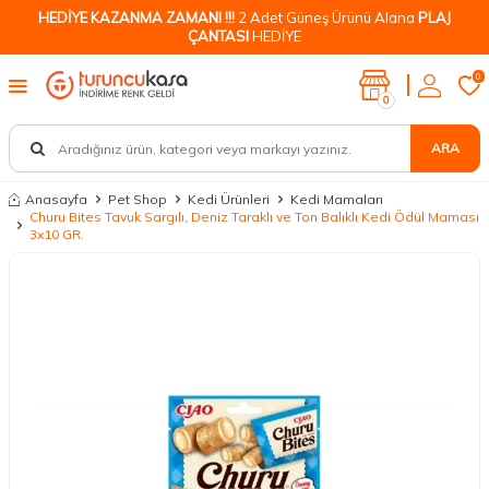
HEDİYE KAZANMA ZAMANI !!!
2 Adet Güneş Ürünü Alana
PLAJ
ÇANTASI
HEDİYE
0
0
ARA
Anasayfa
Pet Shop
Kedi Ürünleri
Kedi Mamaları
Churu Bites Tavuk Sargılı, Deniz Taraklı ve Ton Balıklı Kedi Ödül Maması
3x10 GR.