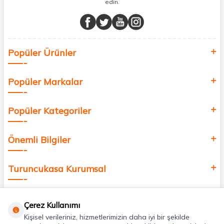
edin.
Müşteri memnuniyetini ön planda tutarak, en kaliteli markaları sizlerle
buluşturuyor ve online alışveriş deneyiminizi en iyi hale getiriyoruz.
Sağlık, güzellik ve iyi yaşam için aradığınız her şey burada!
Siz de kendinizi yenilemek, sağlığınızı desteklemek ve güzelliğinize
Popüler Ürünler
değer katmak için bize katılın!
Popüler Markalar
Popüler Kategoriler
Önemli Bilgiler
Turuncukasa Kurumsal
Hızlı Erişim
Çerez Kullanımı
Kişisel verileriniz, hizmetlerimizin daha iyi bir şekilde