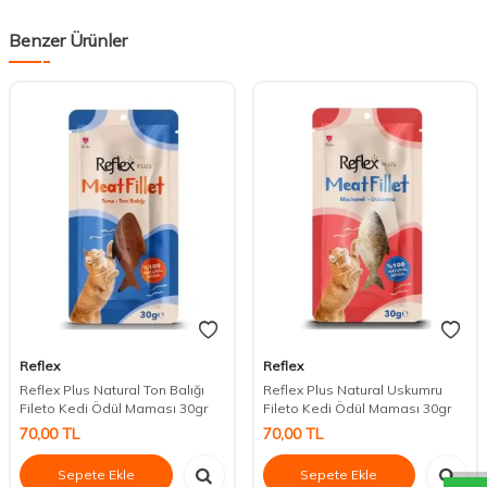
Benzer Ürünler
Reflex
Reflex
Reflex Plus Natural Ton Balığı
Reflex Plus Natural Uskumru
Fileto Kedi Ödül Maması 30gr
Fileto Kedi Ödül Maması 30gr
DESTEK
70,00
TL
70,00
TL
Sepete Ekle
Sepete Ekle