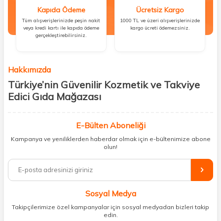
Kapıda Ödeme
Ücretsiz Kargo
Tüm alışverişlerinizde peşin nakit
1000 TL ve üzeri alışverişlerinizde
veya kredi kartı ile kapıda ödeme
kargo ücreti ödemezsiniz.
gerçekleştirebilirsiniz.
Hakkımızda
Türkiye’nin Güvenilir Kozmetik ve Takviye
Edici Gıda Mağazası
Güzellik, sağlık ve iyi hissetmek herkesin hakkı! Biz de bu vizyonla, hem
kişisel bakım hem de takviye edici gıda ürünlerini sizlerle
E-Bülten Aboneliği
buluşturuyoruz. Artık mağaza mağaza dolaşmanıza gerek yok;
Kampanya ve yeniliklerden haberdar olmak için e-bültenimize abone
ihtiyacınız olan her şeyi tek bir çatı altında topluyor ve kapınıza kadar
olun!
güvenle ulaştırıyoruz.
%100 orijinal kozmetik ve sağlık ürünleriyle güzelliğinizi tamamlayabilir,
vücudunuzu desteklemek için güvenilir takviye edici gıdalara
ulaşabilirsiniz. Cilt bakımından saç bakımına, makyajdan vitamin ve
Sosyal Medya
minerallere kadar binlerce ürünü uygun fiyat ve hızlı kargo avantajıyla
sunuyoruz.
Takipçilerimize özel kampanyalar için sosyal medyadan bizleri takip
edin.
Müşteri memnuniyetini ön planda tutarak, en kaliteli markaları sizlerle