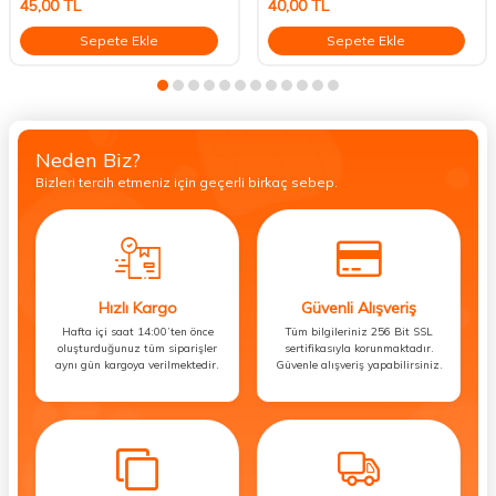
45,00
TL
40,00
TL
Sepete Ekle
Sepete Ekle
Neden Biz?
Bizleri tercih etmeniz için geçerli birkaç sebep.
Hızlı Kargo
Güvenli Alışveriş
Hafta içi saat 14:00’ten önce
Tüm bilgileriniz 256 Bit SSL
oluşturduğunuz tüm siparişler
sertifikasıyla korunmaktadır.
aynı gün kargoya verilmektedir.
Güvenle alışveriş yapabilirsiniz.