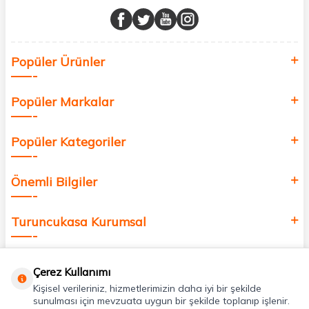
buluşturuyor ve online alışveriş deneyiminizi en iyi hale getiriyoruz.
Sağlık, güzellik ve iyi yaşam için aradığınız her şey burada!
Siz de kendinizi yenilemek, sağlığınızı desteklemek ve güzelliğinize
Popüler Ürünler
değer katmak için bize katılın!
Popüler Markalar
Popüler Kategoriler
Önemli Bilgiler
Turuncukasa Kurumsal
Hızlı Erişim
Çerez Kullanımı
Kişisel verileriniz, hizmetlerimizin daha iyi bir şekilde
Uygulamalarımız
sunulması için mevzuata uygun bir şekilde toplanıp işlenir.