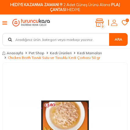
HEDİYE KAZANMA ZAMANI !!!
2 Adet Güneş Ürünü Alana
PLAJ
ÇANTASI
HEDİYE
0
0
ARA
Anasayfa
Pet Shop
Kedi Ürünleri
Kedi Mamaları
Chicken Broth Tavuk Sulu ve Tavuklu Kedi Çorbası 50 gr