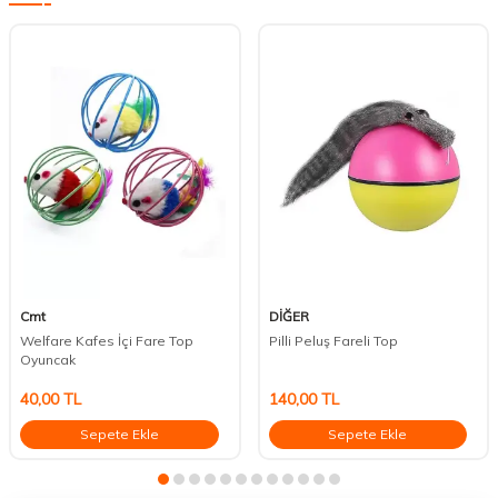
Cmt
DİĞER
Welfare Kafes İçi Fare Top
Pilli Peluş Fareli Top
Oyuncak
40,00
TL
140,00
TL
Sepete Ekle
Sepete Ekle