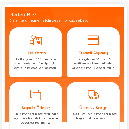
Neden Biz?
Bizleri tercih etmeniz için geçerli birkaç sebep.
Hızlı Kargo
Güvenli Alışveriş
Hafta içi saat 14:00’ten önce
Tüm bilgileriniz 256 Bit SSL
oluşturduğunuz tüm siparişler
sertifikasıyla korunmaktadır.
aynı gün kargoya verilmektedir.
Güvenle alışveriş yapabilirsiniz.
Kapıda Ödeme
Ücretsiz Kargo
Tüm alışverişlerinizde peşin nakit
1000 TL ve üzeri alışverişlerinizde
veya kredi kartı ile kapıda ödeme
kargo ücreti ödemezsiniz.
gerçekleştirebilirsiniz.