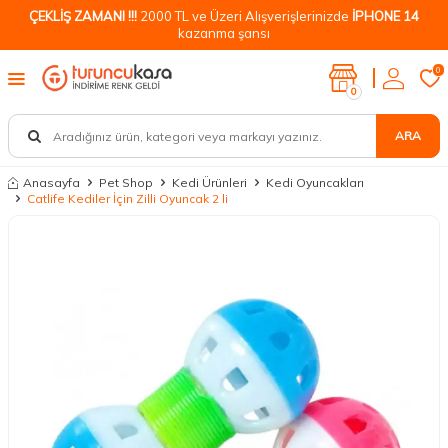
ÇEKLİŞ ZAMANI !!!
2000 TL ve Üzeri Alışverişlerinizde
İPHONE 14
kazanma şansı
0
0
ARA
Anasayfa
Pet Shop
Kedi Ürünleri
Kedi Oyuncakları
Catlife Kediler İçin Zilli Oyuncak 2 li