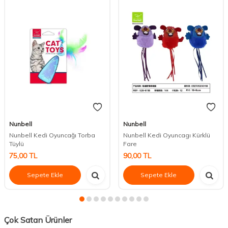
Nunbell
Nunbell
Nunbell Kedi Oyuncağı Torba
Nunbell Kedi Oyuncagı Kürklü
Tüylü
Fare
75,00
TL
90,00
TL
Sepete Ekle
Sepete Ekle
Çok Satan Ürünler