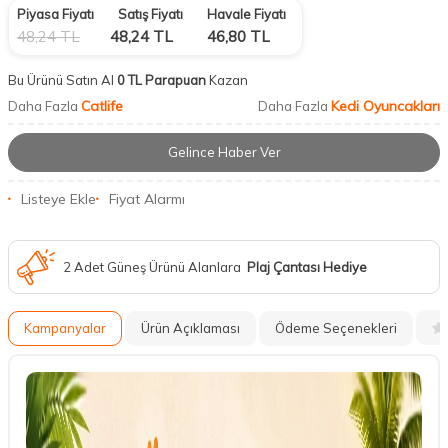
Piyasa Fiyatı
Satış Fiyatı
Havale Fiyatı
48,24
TL
48,24
TL
46,80
TL
Bu Ürünü Satın Al
0 TL Parapuan
Kazan
Catlife
Kedi Oyuncakları
Daha Fazla
Daha Fazla
Gelince Haber Ver
Listeye Ekle
Fiyat Alarmı
2 Adet Güneş Ürünü Alanlara
Plaj Çantası Hediye
Kampanyalar
Ürün Açıklaması
Ödeme Seçenekleri