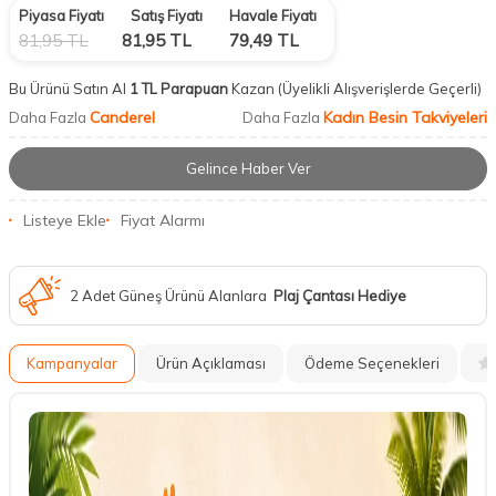
Piyasa Fiyatı
Satış Fiyatı
Havale Fiyatı
81,95
TL
81,95
TL
79,49
TL
Bu Ürünü Satın Al
1 TL Parapuan
Kazan
(Üyelikli Alışverişlerde Geçerli)
Canderel
Kadın Besin Takviyeleri
Daha Fazla
Daha Fazla
Gelince Haber Ver
Listeye Ekle
Fiyat Alarmı
2 Adet Güneş Ürünü Alanlara
Plaj Çantası Hediye
Kampanyalar
Ürün Açıklaması
Ödeme Seçenekleri