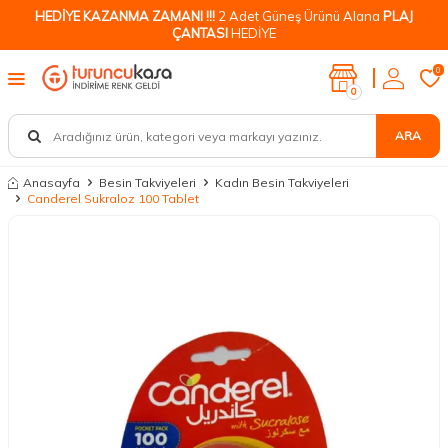
HEDİYE KAZANMA ZAMANI !!!
2 Adet Güneş Ürünü Alana
PLAJ
ÇANTASI
HEDİYE
0
0
ARA
Anasayfa
Besin Takviyeleri
Kadın Besin Takviyeleri
Canderel Sukraloz 100 Tablet