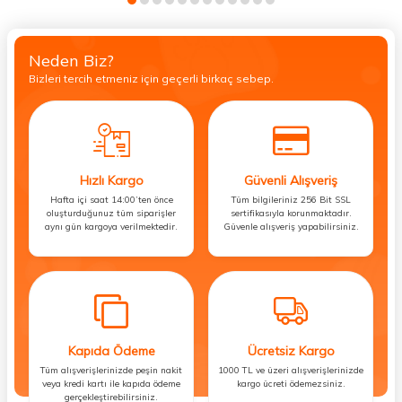
Neden Biz?
Bizleri tercih etmeniz için geçerli birkaç sebep.
Hızlı Kargo
Güvenli Alışveriş
Hafta içi saat 14:00’ten önce
Tüm bilgileriniz 256 Bit SSL
oluşturduğunuz tüm siparişler
sertifikasıyla korunmaktadır.
aynı gün kargoya verilmektedir.
Güvenle alışveriş yapabilirsiniz.
Kapıda Ödeme
Ücretsiz Kargo
Tüm alışverişlerinizde peşin nakit
1000 TL ve üzeri alışverişlerinizde
veya kredi kartı ile kapıda ödeme
kargo ücreti ödemezsiniz.
gerçekleştirebilirsiniz.