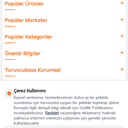
Popüler Ürünler
değer katmak için bize katılın!
Popüler Markalar
Popüler Kategoriler
Önemli Bilgiler
Turuncukasa Kurumsal
Hızlı Erişim
Çerez Kullanımı
Kişisel verileriniz, hizmetlerimizin daha iyi bir şekilde
Uygulamalarımız
sunulması için mevzuata uygun bir şekilde toplanıp işlenir.
Konuyla ilgili detaylı bilgi almak için Gizlilik Politikamızı
inceleyebilirsiniz.
Reddet
seçeneğine tıklamanız halinde
yalnızca internet sitemizin çalışması için gerekli çerezler
Adres & İletişim
kullanılacaktır.