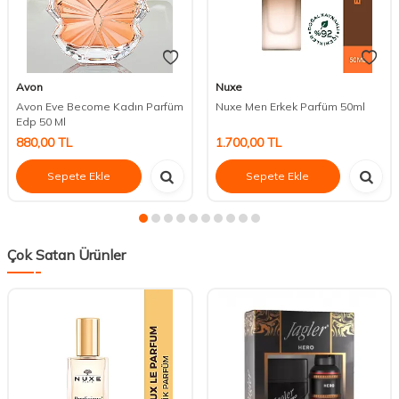
Avon
Nuxe
Avon Eve Become Kadın Parfüm
Nuxe Men Erkek Parfüm 50ml
Edp 50 Ml
880,00
TL
1.700,00
TL
Sepete Ekle
Sepete Ekle
Çok Satan Ürünler