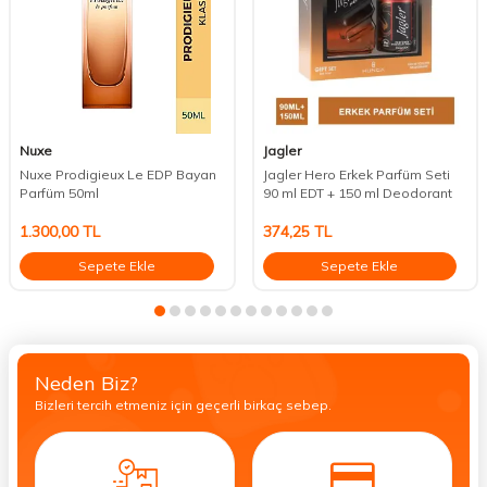
Nuxe
Jagler
Nuxe Prodigieux Le EDP Bayan
Jagler Hero Erkek Parfüm Seti
Parfüm 50ml
90 ml EDT + 150 ml Deodorant
1.300,00
TL
374,25
TL
Sepete Ekle
Sepete Ekle
Neden Biz?
Bizleri tercih etmeniz için geçerli birkaç sebep.