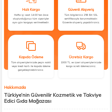
Hızlı Kargo
Güvenli Alışveriş
Hafta içi saat 14:00’ten önce
Tüm bilgileriniz 256 Bit SSL
oluşturduğunuz tüm siparişler
sertifikasıyla korunmaktadır.
aynı gün kargoya verilmektedir.
Güvenle alışveriş yapabilirsiniz.
Kapıda Ödeme
Ücretsiz Kargo
Tüm alışverişlerinizde peşin nakit
1000 TL ve üzeri alışverişlerinizde
veya kredi kartı ile kapıda ödeme
kargo ücreti ödemezsiniz.
gerçekleştirebilirsiniz.
Hakkımızda
Türkiye’nin Güvenilir Kozmetik ve Takviye
Edici Gıda Mağazası
Güzellik, sağlık ve iyi hissetmek herkesin hakkı! Biz de bu vizyonla, hem