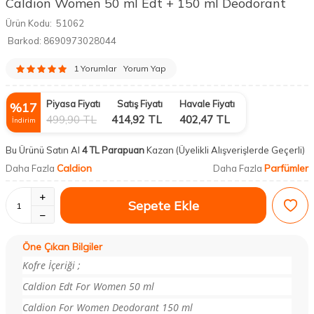
Caldion Women 50 ml Edt + 150 ml Deodorant
Ürün Kodu:
51062
Barkod:
8690973028044
1 Yorumlar
Yorum Yap
Piyasa Fiyatı
Satış Fiyatı
Havale Fiyatı
%
17
499,90
TL
414,92
TL
402,47
TL
İndirim
Bu Ürünü Satın Al
4 TL Parapuan
Kazan
(Üyelikli Alışverişlerde Geçerli)
Caldion
Parfümler
Daha Fazla
Daha Fazla
Sepete Ekle
Öne Çıkan Bilgiler
Kofre İçeriği ;
Caldion Edt For Women 50 ml
Caldion For Women Deodorant 150 ml