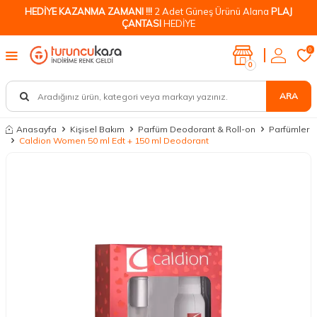
HEDİYE KAZANMA ZAMANI !!!
2 Adet Güneş Ürünü Alana
PLAJ
ÇANTASI
HEDİYE
0
0
ARA
Anasayfa
Kişisel Bakım
Parfüm Deodorant & Roll-on
Parfümler
Caldion Women 50 ml Edt + 150 ml Deodorant