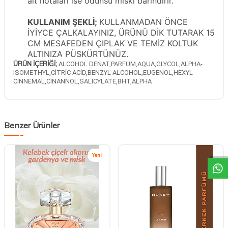
alt notaları ise odunsu miski barındırır.
KULLANIM ŞEKLİ;
KULLANMADAN ÖNCE
İYİYCE ÇALKALAYINIZ, ÜRÜNÜ DİK TUTARAK 15
CM MESAFEDEN ÇIPLAK VE TEMİZ KOLTUK
ALTINIZA PÜSKÜRTÜNÜZ.
ÜRÜN İÇERİĞİ;
ALCOHOL DENAT,PARFUM,AQUA,GLYCOL,ALPHA-
ISOMETHYL,CİTRİC ACİD,BENZYL ALCOHOL,EUGENOL,HEXYL
CİNNEMAL,CİNANNOL,SALİCYLATE,BHT,ALPHA
Benzer Ürünler
DESTEK
Yeni