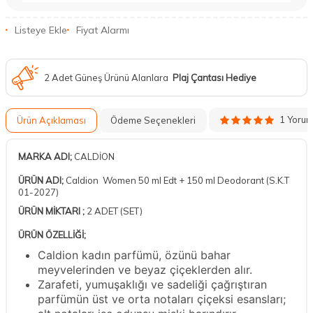
Listeye Ekle
Fiyat Alarmı
2 Adet Güneş Ürünü Alanlara
Plaj Çantası Hediye
1 Yoru
Ürün Açıklaması
Ödeme Seçenekleri
MARKA ADI;
CALDİON
ÜRÜN ADI;
Caldion Women 50 ml Edt + 150 ml Deodorant (S.K.T
01-2027)
ÜRÜN MİKTARI ;
2 ADET (SET)
ÜRÜN ÖZELLİĞİ;
Caldion kadın parfümü, özünü bahar
meyvelerinden ve beyaz çiçeklerden alır.
Zarafeti, yumuşaklığı ve sadeliği çağrıştıran
parfümün üst ve orta notaları çiçeksi esansları;