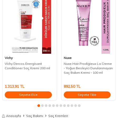
Vichy
Nuxe
Vichy Dercos Energisant
Nuxe Hair Prodigieux La Creme
Conditioner Saç Kremi 200 ml
- Yoğun Besleyici Durulanmayan
Saç Bakım Kremi - 100 ml
1.313,91
TL
892,50
TL
Sepete Ekle
Sepete Ekle
Anasayfa
Saç Bakımı
Saç Kremleri