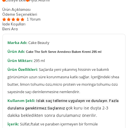
Listeye Ekle
Fiyat Alarmı
Ürün Açıklaması
Ödeme Seçenekleri
1 Yorum
İade Koşulları
Beni Ara
Marka Adı:
Cake Beauty
Ürün Adı:
Cake The Soft Serve Arındırıcı Bakım Kremi 295 ml
Ürün Miktarı:
295 ml
Ürün Özellikleri:
Saçlarda yeni yıkanmış hissinin ve bakımlı
görünümün uzun süre korunmasına katkı sağlar. İçeriğindeki shea
butter, limon tohumu özü,micro protein ve moringa tohumu özü
sayesinde saçı derinlenmesine nemlendirir.
Kullanım Şekli:
Islak saç tellerine uygulayın ve durulayın. Fazla
ok kuru ise duşta 2-3
durulama gerektirmez.Saçlarınız ç
dakika bekledikten sonra durulamanız önerilir.
İçerik:
Sülfat,ftalat ve paraben içermeyen bir formüle