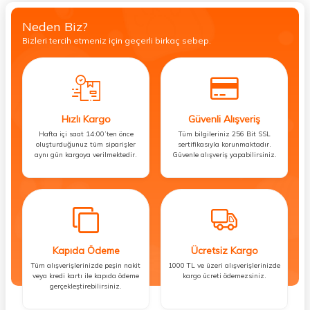
Neden Biz?
Bizleri tercih etmeniz için geçerli birkaç sebep.
Hızlı Kargo
Güvenli Alışveriş
Hafta içi saat 14:00’ten önce
Tüm bilgileriniz 256 Bit SSL
oluşturduğunuz tüm siparişler
sertifikasıyla korunmaktadır.
aynı gün kargoya verilmektedir.
Güvenle alışveriş yapabilirsiniz.
Kapıda Ödeme
Ücretsiz Kargo
Tüm alışverişlerinizde peşin nakit
1000 TL ve üzeri alışverişlerinizde
veya kredi kartı ile kapıda ödeme
kargo ücreti ödemezsiniz.
gerçekleştirebilirsiniz.