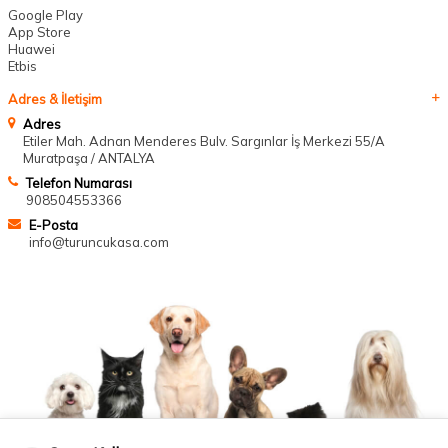
Google Play
App Store
Huawei
Etbis
Adres & İletişim
Adres
Etiler Mah. Adnan Menderes Bulv. Sargınlar İş Merkezi 55/A
Muratpaşa / ANTALYA
Telefon Numarası
908504553366
E-Posta
info@turuncukasa.com