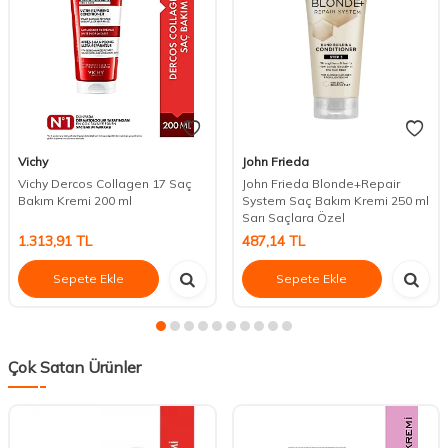
Vichy
John Frieda
Vichy Dercos Collagen 17 Saç
John Frieda Blonde+Repair
Bakım Kremi 200 ml
System Saç Bakım Kremi 250 ml
Sarı Saçlara Özel
1.313,91
TL
487,14
TL
Sepete Ekle
Sepete Ekle
Çok Satan Ürünler