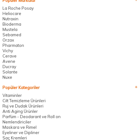
Popüler Markalar
La Roche Posay
Heliocare
Nutraxin
Bioderma
Mustela
Sebamed
Orzax
Pharmaton
Vichy
Cerave
Avene
Ducray
Solante
Nuxe
Popüler Kategoriler
Vitaminler
Cilt Temizleme Ürünleri
Ruj ve Dudak Ürünleri
Anti Aging Ürünler
Parfüm - Deodarant ve Roll on
Nemlendiriciler
Maskara ve Rimel
Eyeliner ve Dipliner
Saç Kremleri