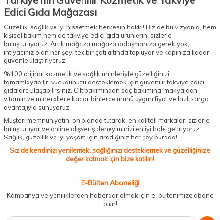
Türkiye’nin Güvenilir Kozmetik ve Takviye
Edici Gıda Mağazası
Güzellik, sağlık ve iyi hissetmek herkesin hakkı! Biz de bu vizyonla, hem
kişisel bakım hem de takviye edici gıda ürünlerini sizlerle
buluşturuyoruz. Artık mağaza mağaza dolaşmanıza gerek yok;
ihtiyacınız olan her şeyi tek bir çatı altında topluyor ve kapınıza kadar
güvenle ulaştırıyoruz.
%100 orijinal kozmetik ve sağlık ürünleriyle güzelliğinizi
tamamlayabilir, vücudunuzu desteklemek için güvenilir takviye edici
gıdalara ulaşabilirsiniz. Cilt bakımından saç bakımına, makyajdan
vitamin ve minerallere kadar binlerce ürünü uygun fiyat ve hızlı kargo
avantajıyla sunuyoruz.
Müşteri memnuniyetini ön planda tutarak, en kaliteli markaları sizlerle
buluşturuyor ve online alışveriş deneyiminizi en iyi hale getiriyoruz.
Sağlık, güzellik ve iyi yaşam için aradığınız her şey burada!
Siz de kendinizi yenilemek, sağlığınızı desteklemek ve güzelliğinize
değer katmak için bize katılın!
E-Bülten Aboneliği
Kampanya ve yeniliklerden haberdar olmak için e-bültenimize abone
olun!