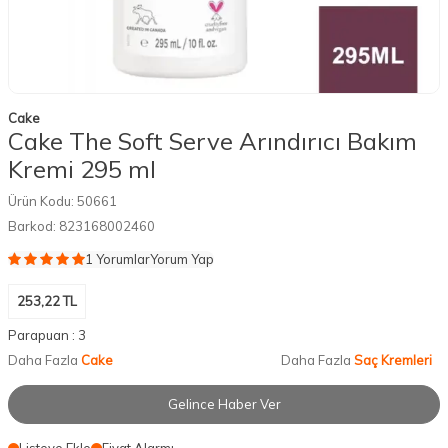
Cake
Cake The Soft Serve Arındırıcı Bakım
Kremi 295 ml
Ürün Kodu:
50661
Barkod:
823168002460
1 Yorumlar
Yorum Yap
253,22
TL
Parapuan :
3
Daha Fazla
Cake
Daha Fazla
Saç Kremleri
Gelince Haber Ver