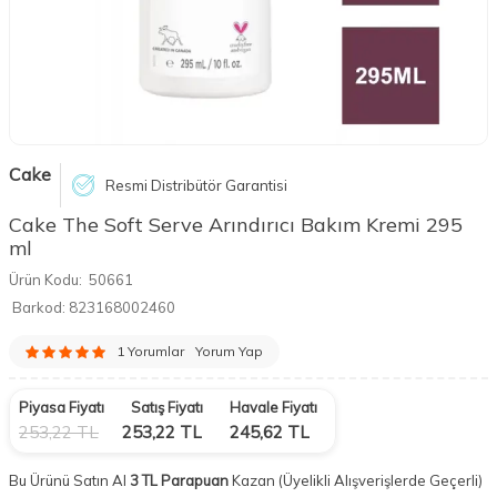
Cake
Resmi Distribütör Garantisi
Cake The Soft Serve Arındırıcı Bakım Kremi 295
ml
Ürün Kodu:
50661
Barkod:
823168002460
1 Yorumlar
Yorum Yap
Piyasa Fiyatı
Satış Fiyatı
Havale Fiyatı
253,22
TL
253,22
TL
245,62
TL
Bu Ürünü Satın Al
3 TL Parapuan
Kazan
(Üyelikli Alışverişlerde Geçerli)