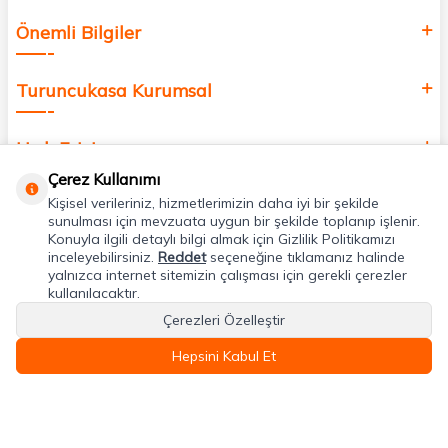
Önemli Bilgiler
Turuncukasa Kurumsal
Hızlı Erişim
Çerez Kullanımı
Kişisel verileriniz, hizmetlerimizin daha iyi bir şekilde
Uygulamalarımız
sunulması için mevzuata uygun bir şekilde toplanıp işlenir.
Konuyla ilgili detaylı bilgi almak için Gizlilik Politikamızı
inceleyebilirsiniz.
Reddet
seçeneğine tıklamanız halinde
Adres & İletişim
yalnızca internet sitemizin çalışması için gerekli çerezler
kullanılacaktır.
Çerezleri Özelleştir
Hepsini Kabul Et
T
-Soft
E-Ticaret
Sistemleriyle Hazırlanmıştır.