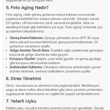
uygulamak en iyi sonuçları verir.
5. Foto Aging Nedir?
Foto aging, cildin güneş ışınlarına maruz kalması sonucunda
yaşlanma belirtilerinin ortaya çıkması sürecidir. Güneşin zararlı
UV ışınları, cilt hücrelerine zarar vererek kırışıklıklar, leke ve
elastikiyet kaybı gibi belirtilere yol açar. Foto aging'i önlemek için
şu adımları izleyebilirsiniz:
Güneş Kremi
Kullanımı:
Güneşe çıkmadan önce SPF 30 veya
daha yüksek koruma faktörlü bir güneş kremi kullanmak, UV
ışınlarının zararlarını azaltır.
Gölge Alanları Tercih Etme:
Özellikle öğle saatlerinde güneşten
kaçınarak gölge alanlarda vakit geçirin.
Koruyucu Giysiler:
Şapka, uzun kollu giysiler ve güneş gözlüğü
gibi koruyucu aksesuarlar kullanın.
Antioksidan Kullanımı:
Cilt bakım rutininize antioksidan içeren
ürünler eklemek, serbest radikallerin zararlarını azaltır.
6. Stres Yönetimi
Stres, vücudunuzu ve zihninizi hızla yaşlandırabilir. Meditasyon,
yoga ve derin nefes alma teknikleri gibi stres yönetim yöntemleri
uygulayarak daha huzurlu ve sağlıklı bir yaşam sürdürebilirsiniz.
7. Yeterli Uyku
Kaliteli uyku, vücudun kendini onarma süreci için gereklidir. Günde