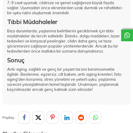
7-9 saat uyumak, cildinize ve genel sağlığınıza büyük fayda
sağlar. Uyumadan önce ekranlardan uzak durmak ve rahatlatıcı
DESTEK
bir uyku rutini oluşturmak önemlidir.
Tıbbi Müdahaleler
Bazı durumlarda, yaşlanma belirtilerini geciktirmek için tıbbi
müdahaleler de tercih edilebilir. Botoks, dolgu maddeleri, lazer
tedavileri ve kimyasal peelingler, cildin daha genç ve taze
görünmesini sağlayan popüler yöntemlerdendir. Ancak bu tür
tedavilerden önce mutlaka bir uzmana danışmalısınız.
Sonuç
Anti-aging, sağlıklı ve genç bir yaşam tarzını benimsemekle
ilgilidir. Beslenme, egzersiz, cilt bakımı, anti-aging kremleri, foto
aging'den korunma, stres yönetimi ve yeterli uyku, yaşlanma
sürecini yavaşlatmanın temel taşlarıdır. Unutmayın, yaşlanmak
kaçınılmazdır ancak genç kalmak sizin elinizde!
Paylaş :