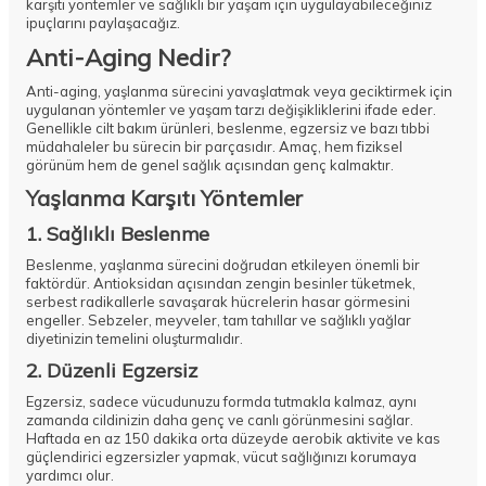
karşıtı yöntemler ve sağlıklı bir yaşam için uygulayabileceğiniz
ipuçlarını paylaşacağız.
Anti-Aging Nedir?
Anti-aging, yaşlanma sürecini yavaşlatmak veya geciktirmek için
uygulanan yöntemler ve yaşam tarzı değişikliklerini ifade eder.
Genellikle cilt bakım ürünleri, beslenme, egzersiz ve bazı tıbbi
müdahaleler bu sürecin bir parçasıdır. Amaç, hem fiziksel
görünüm hem de genel sağlık açısından genç kalmaktır.
Yaşlanma Karşıtı Yöntemler
1. Sağlıklı Beslenme
Beslenme, yaşlanma sürecini doğrudan etkileyen önemli bir
faktördür. Antioksidan açısından zengin besinler tüketmek,
serbest radikallerle savaşarak hücrelerin hasar görmesini
engeller. Sebzeler, meyveler, tam tahıllar ve sağlıklı yağlar
diyetinizin temelini oluşturmalıdır.
2. Düzenli Egzersiz
Egzersiz, sadece vücudunuzu formda tutmakla kalmaz, aynı
zamanda cildinizin daha genç ve canlı görünmesini sağlar.
Haftada en az 150 dakika orta düzeyde aerobik aktivite ve kas
güçlendirici egzersizler yapmak, vücut sağlığınızı korumaya
yardımcı olur.