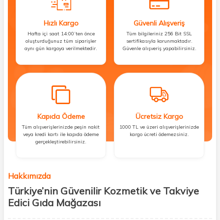
Hızlı Kargo
Güvenli Alışveriş
Hafta içi saat 14:00’ten önce
Tüm bilgileriniz 256 Bit SSL
oluşturduğunuz tüm siparişler
sertifikasıyla korunmaktadır.
aynı gün kargoya verilmektedir.
Güvenle alışveriş yapabilirsiniz.
Kapıda Ödeme
Ücretsiz Kargo
Tüm alışverişlerinizde peşin nakit
1000 TL ve üzeri alışverişlerinizde
veya kredi kartı ile kapıda ödeme
kargo ücreti ödemezsiniz.
gerçekleştirebilirsiniz.
Hakkımızda
Türkiye’nin Güvenilir Kozmetik ve Takviye
Edici Gıda Mağazası
Güzellik, sağlık ve iyi hissetmek herkesin hakkı! Biz de bu vizyonla, hem