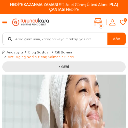
HEDİYE KAZANMA ZAMANI !!!
2 Adet Güneş Ürünü Alana
PLAJ
ÇANTASI
HEDİYE
0
0
ARA
Anasayfa
Blog Sayfası
Cilt Bakımı
Anti-Aging Nedir? Genç Kalmanın Sırları
GERI