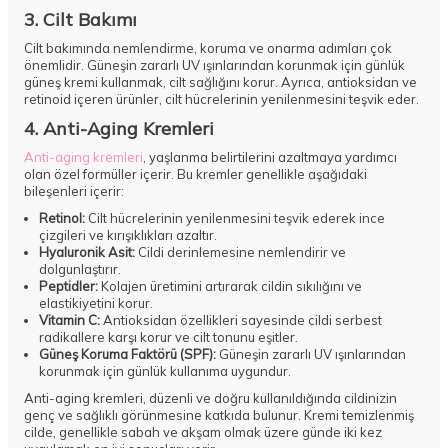
3. Cilt Bakımı
Cilt bakımında nemlendirme, koruma ve onarma adımları çok
önemlidir. Güneşin zararlı UV ışınlarından korunmak için günlük
güneş kremi kullanmak, cilt sağlığını korur. Ayrıca, antioksidan ve
retinoid içeren ürünler, cilt hücrelerinin yenilenmesini teşvik eder.
4. Anti-Aging Kremleri
Anti-aging kremleri
, yaşlanma belirtilerini azaltmaya yardımcı
olan özel formüller içerir. Bu kremler genellikle aşağıdaki
bileşenleri içerir:
Retinol:
Cilt hücrelerinin yenilenmesini teşvik ederek ince
çizgileri ve kırışıklıkları azaltır.
Hyaluronik Asit
:
Cildi derinlemesine nemlendirir ve
dolgunlaştırır.
Peptidler:
Kolajen üretimini artırarak cildin sıkılığını ve
elastikiyetini korur.
Vitamin C:
Antioksidan özellikleri sayesinde cildi serbest
radikallere karşı korur ve cilt tonunu eşitler.
Güneş Koruma Faktörü (SPF):
Güneşin zararlı UV ışınlarından
korunmak için günlük kullanıma uygundur.
Anti-aging kremleri, düzenli ve doğru kullanıldığında cildinizin
genç ve sağlıklı görünmesine katkıda bulunur. Kremi temizlenmiş
cilde, genellikle sabah ve akşam olmak üzere günde iki kez