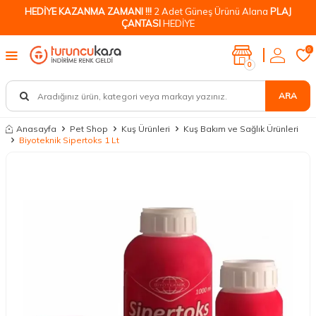
HEDİYE KAZANMA ZAMANI !!!
2 Adet Güneş Ürünü Alana
PLAJ
ÇANTASI
HEDİYE
0
0
ARA
Anasayfa
Pet Shop
Kuş Ürünleri
Kuş Bakım ve Sağlık Ürünleri
Biyoteknik Sipertoks 1 Lt