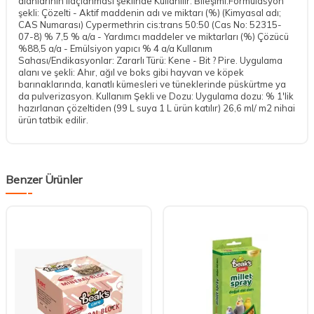
alanlarının ilaçlanması şeklinde Kullanılır. Bileşimi:Formülasyon
şekli: Çözelti - Aktif maddenin adı ve miktarı (%) (Kimyasal adı;
CAS Numarası) Cypermethrin cis:trans 50:50 (Cas No: 52315-
07-8) % 7,5 % a/a - Yardımcı maddeler ve miktarları (%) Çözücü
%88,5 a/a - Emülsiyon yapıcı % 4 a/a Kullanım
Sahası/Endikasyonlar: Zararlı Türü: Kene - Bit ? Pire. Uygulama
alanı ve şekli: Ahır, ağıl ve boks gibi hayvan ve köpek
barınaklarında, kanatlı kümesleri ve tüneklerinde püskürtme ya
da pulverizasyon. Kullanım Şekli ve Dozu: Uygulama dozu: % 1'lik
hazırlanan çözeltiden (99 L suya 1 L ürün katılır) 26,6 ml/ m2 nihai
ürün tatbik edilir.
Benzer Ürünler