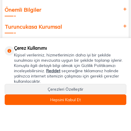
Önemli Bilgiler
Turuncukasa Kurumsal
Hızlı Erişim
Çerez Kullanımı
Kişisel verileriniz, hizmetlerimizin daha iyi bir şekilde
Uygulamalarımız
sunulması için mevzuata uygun bir şekilde toplanıp işlenir.
Konuyla ilgili detaylı bilgi almak için Gizlilik Politikamızı
inceleyebilirsiniz.
Reddet
seçeneğine tıklamanız halinde
yalnızca internet sitemizin çalışması için gerekli çerezler
Adres & İletişim
kullanılacaktır.
Çerezleri Özelleştir
Hepsini Kabul Et
T
-Soft
E-Ticaret
Sistemleriyle Hazırlanmıştır.