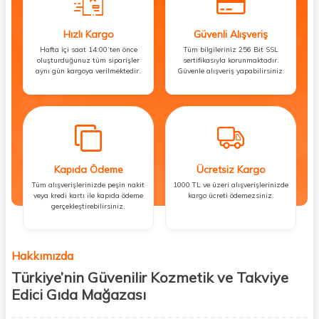
Hızlı Kargo
Güvenli Alışveriş
Hafta içi saat 14:00’ten önce
Tüm bilgileriniz 256 Bit SSL
oluşturduğunuz tüm siparişler
sertifikasıyla korunmaktadır.
aynı gün kargoya verilmektedir.
Güvenle alışveriş yapabilirsiniz.
Kapıda Ödeme
Ücretsiz Kargo
Tüm alışverişlerinizde peşin nakit
1000 TL ve üzeri alışverişlerinizde
veya kredi kartı ile kapıda ödeme
kargo ücreti ödemezsiniz.
gerçekleştirebilirsiniz.
Hakkımızda
Türkiye’nin Güvenilir Kozmetik ve Takviye
Edici Gıda Mağazası
Güzellik, sağlık ve iyi hissetmek herkesin hakkı! Biz de bu vizyonla, hem