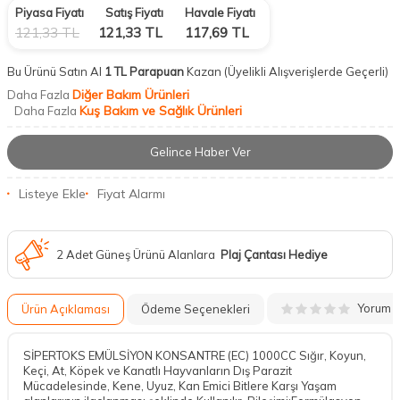
Piyasa Fiyatı
Satış Fiyatı
Havale Fiyatı
121,33
TL
121,33
TL
117,69
TL
Bu Ürünü Satın Al
1 TL Parapuan
Kazan
(Üyelikli Alışverişlerde Geçerli)
Diğer Bakım Ürünleri
Daha Fazla
Kuş Bakım ve Sağlık Ürünleri
Daha Fazla
Gelince Haber Ver
Listeye Ekle
Fiyat Alarmı
2 Adet Güneş Ürünü Alanlara
Plaj Çantası Hediye
Yorum
Ürün Açıklaması
Ödeme Seçenekleri
SİPERTOKS EMÜLSİYON KONSANTRE (EC) 1000CC Sığır, Koyun,
Keçi, At, Köpek ve Kanatlı Hayvanların Dış Parazit
Mücadelesinde, Kene, Uyuz, Kan Emici Bitlere Karşı Yaşam