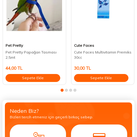
Pet Pretty
Cute Faces
Pet Pretty Papağan Tasması
Cute Faces Multivitamin Premiks
2,5mt
30cc
44,00
TL
30,00
TL
Sepete Ekle
Sepete Ekle
Neden Biz?
Bizleri tercih etmeniz için geçerli birkaç sebep.