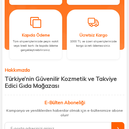
Kapıda Ödeme
Ücretsiz Kargo
Tüm alışverişlerinizde peşin nakit
1000 TL ve üzeri alışverişlerinizde
veya kredi kartı ile kapıda ödeme
kargo ücreti ödemezsiniz.
gerçekleştirebilirsiniz.
Hakkımızda
Türkiye’nin Güvenilir Kozmetik ve Takviye
Edici Gıda Mağazası
Güzellik, sağlık ve iyi hissetmek herkesin hakkı! Biz de bu vizyonla, hem
kişisel bakım hem de takviye edici gıda ürünlerini sizlerle
E-Bülten Aboneliği
buluşturuyoruz. Artık mağaza mağaza dolaşmanıza gerek yok;
Kampanya ve yeniliklerden haberdar olmak için e-bültenimize abone
ihtiyacınız olan her şeyi tek bir çatı altında topluyor ve kapınıza kadar
olun!
güvenle ulaştırıyoruz.
%100 orijinal kozmetik ve sağlık ürünleriyle güzelliğinizi tamamlayabilir,