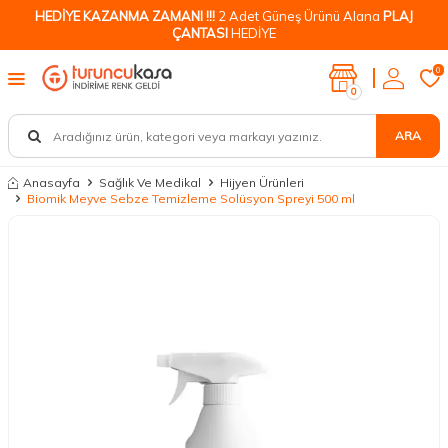
HEDİYE KAZANMA ZAMANI !!!
2 Adet Güneş Ürünü Alana
PLAJ
ÇANTASI
HEDİYE
0
0
ARA
Anasayfa
Sağlık Ve Medikal
Hijyen Ürünleri
Biomik Meyve Sebze Temizleme Solüsyon Spreyi 500 ml