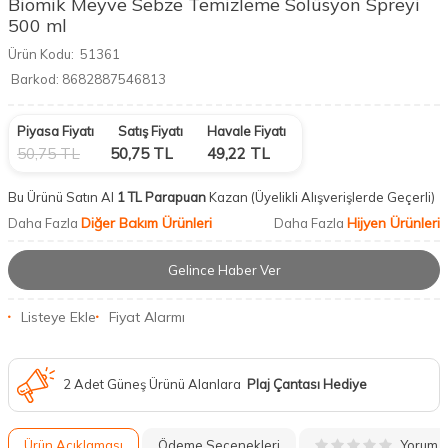
Biomik Meyve Sebze Temizleme Solüsyon Spreyi
500 ml
Ürün Kodu:
51361
Barkod:
8682887546813
Piyasa Fiyatı
Satış Fiyatı
Havale Fiyatı
50,75
TL
50,75
TL
49,22
TL
Bu Ürünü Satın Al
1 TL Parapuan
Kazan
(Üyelikli Alışverişlerde Geçerli)
Diğer Bakım Ürünleri
Hijyen Ürünleri
Daha Fazla
Daha Fazla
Gelince Haber Ver
Listeye Ekle
Fiyat Alarmı
2 Adet Güneş Ürünü Alanlara
Plaj Çantası Hediye
Yorum
Ürün Açıklaması
Ödeme Seçenekleri