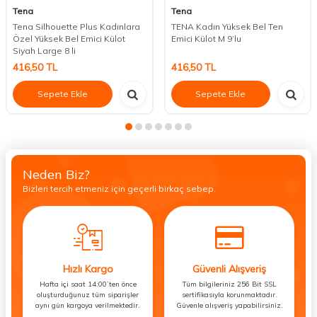
Tena
Tena
Tena Silhouette Plus Kadınlara
TENA Kadın Yüksek Bel Ten
Özel Yüksek Bel Emici Külot
Emici Külot M 9’lu
Siyah Large 8 li
416,50
TL
416,50
TL
Sepete Ekle
Sepete Ekle
Neden Biz?
Bizleri tercih etmeniz için geçerli birkaç sebep.
Hızlı Kargo
Güvenli Alışveriş
Hafta içi saat 14:00’ten önce
Tüm bilgileriniz 256 Bit SSL
oluşturduğunuz tüm siparişler
sertifikasıyla korunmaktadır.
aynı gün kargoya verilmektedir.
Güvenle alışveriş yapabilirsiniz.