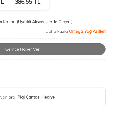
L
386,55
TL
n
Kazan
(Üyelikli Alışverişlerde Geçerli)
Daha Fazla
Omega Yağ Asitleri
Gelince Haber Ver
 Alanlara
Plaj Çantası Hediye