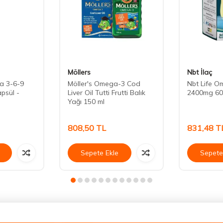
Möllers
Nbt İlaç
a 3-6-9
Möller's Omega-3 Cod
Nbt Life O
psül -
Liver Oil Tutti Frutti Balık
2400mg 60
Yağı 150 ml
808,50
TL
831,48
T
Sepete Ekle
Sepete