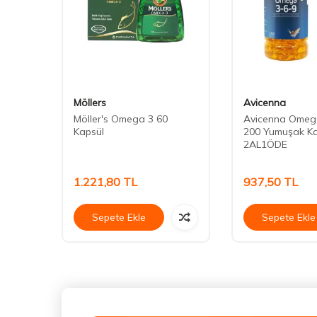
Möllers
Avicenna
od
Möller's Omega 3 60
Avicenna Omeg
alık
Kapsül
200 Yumuşak Ka
2AL1ÖDE
1.221,80
TL
937,50
TL
Sepete Ekle
Sepete Ekle