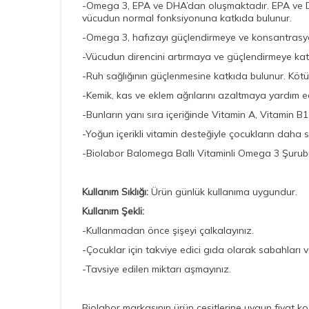
-Omega 3, EPA ve DHA’dan oluşmaktadır. EPA ve DHA
vücudun normal fonksiyonuna katkıda bulunur.
-Omega 3, hafızayı güçlendirmeye ve konsantrasyon
-Vücudun direncini artırmaya ve güçlendirmeye kat
-Ruh sağlığının güçlenmesine katkıda bulunur. Kötü
-Kemik, kas ve eklem ağrılarını azaltmaya yardım 
-Bunların yanı sıra içeriğinde Vitamin A, Vitamin B1
-Yoğun içerikli vitamin desteğiyle çocukların daha s
-Biolabor Balomega Ballı Vitaminli Omega 3 Şurubu,
Kullanım Sıklığı:
Ürün günlük kullanıma uygundur.
Kullanım Şekli:
-Kullanmadan önce şişeyi çalkalayınız.
-Çocuklar için
takviye edici gıda olarak sabahları v
-Tavsiye edilen miktarı aşmayınız.
Biolabor markasının ürün çeşitlerine uygun fiyat koşu