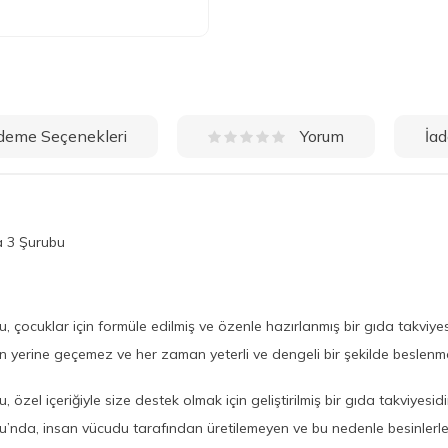
deme Seçenekleri
İad
Yorum
a 3 Şurubu
çocuklar için formüle edilmiş ve özenle hazırlanmış bir gıda takviyes
enin yerine geçemez ve her zaman yeterli ve dengeli bir şekilde besl
zel içeriğiyle size destek olmak için geliştirilmiş bir gıda takviyesidi
’nda, insan vücudu tarafından üretilemeyen ve bu nedenle besinlerle