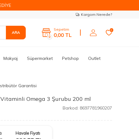
EDİYE
Kargom Nerede?
Sepetim
0
ARA
0,00
TL
0
Makyaj
Süpermarket
Petshop
Outlet
stribütör Garantisi
ı Vitaminli Omega 3 Şurubu 200 ml
Barkod:
8697781960207
ı
Havale Fiyatı