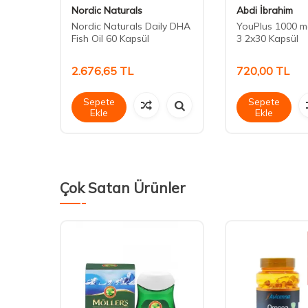
Nordic Naturals
Abdi İbrahim
And
Nordic Naturals Daily DHA
YouPlus 1000 
Kapsül
Fish Oil 60 Kapsül
3 2x30 Kapsül
2.676,65
TL
720,00
TL
Sepete
Sepete
Ekle
Ekle
Çok Satan Ürünler