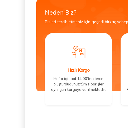
Neden Biz?
Bizleri tercih etmeniz için geçerli birkaç sebep
Hızlı Kargo
Hafta içi saat 14:00’ten önce
oluşturduğunuz tüm siparişler
aynı gün kargoya verilmektedir.