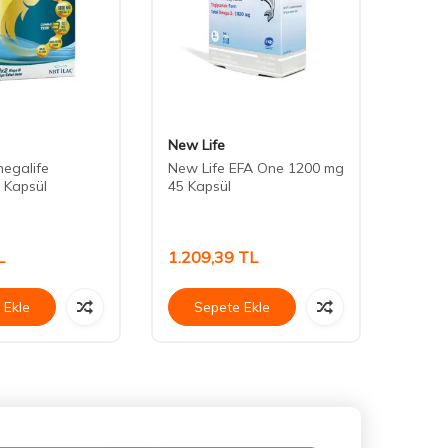
New Life
Ocea
megalife
New Life EFA One 1200 mg
Ocean
 Kapsül
45 Kapsül
L
1.209,39
TL
819,
 Ekle
Sepete Ekle
Se