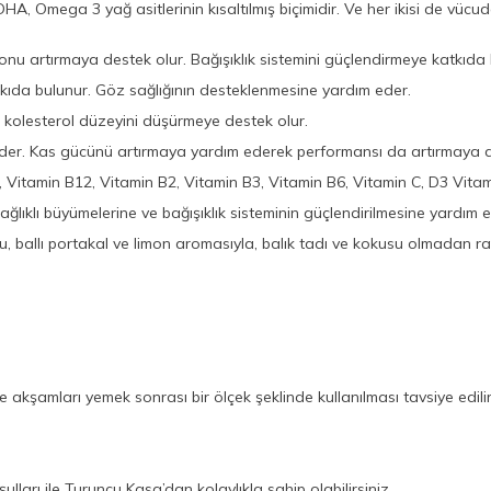
, Omega 3 yağ asitlerinin kısaltılmış biçimidir. Ve her ikisi de vüc
u artırmaya destek olur. Bağışıklık sistemini güçlendirmeye katkıda 
kıda bulunur. Göz sağlığının desteklenmesine yardım eder.
 kolesterol düzeyini düşürmeye destek olur.
eder. Kas gücünü artırmaya yardım ederek performansı da artırmaya d
, Vitamin B12, Vitamin B2, Vitamin B3, Vitamin B6, Vitamin C, D3 Vitami
ağlıklı büyümelerine ve bağışıklık sisteminin güçlendirilmesine yardım e
 ballı portakal ve limon aromasıyla, balık tadı ve kokusu olmadan rah
e akşamları yemek sonrası bir ölçek şeklinde kullanılması tavsiye edilir
lları ile Turuncu Kasa’dan kolaylıkla sahip olabilirsiniz.