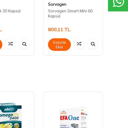
Sorvagen
Nutra
 30 Kapsül
Sorvagen Smart Mini 60
Nutrax
Kapsül
mg 30
L
800,11
TL
839,
Sepete
Sep
Ekle
Ek