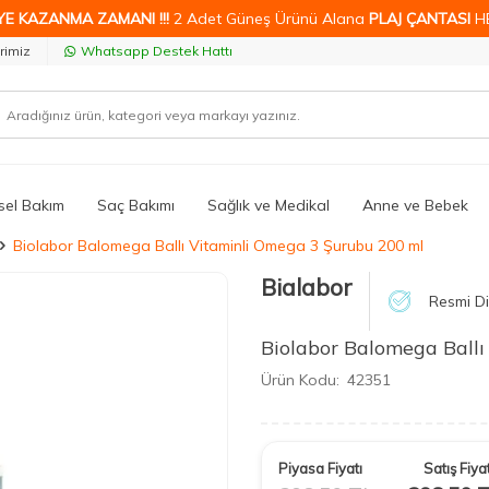
YE KAZANMA ZAMANI !!!
2 Adet Güneş Ürünü Alana
PLAJ ÇANTASI
H
rimiz
Whatsapp Destek Hattı
isel Bakım
Saç Bakımı
Sağlık ve Medikal
Anne ve Bebek
Biolabor Balomega Ballı Vitaminli Omega 3 Şurubu 200 ml
Bialabor
Resmi Di
Biolabor Balomega Ball
Ürün Kodu:
42351
Piyasa Fiyatı
Satış Fiyat