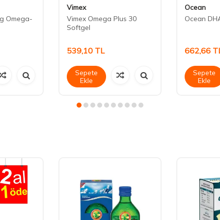
Vimex
Ocean
mg Omega-
Vimex Omega Plus 30
Ocean DHA
Softgel
539,10
TL
662,66
T
Sepete
Sepete
Ekle
Ekle