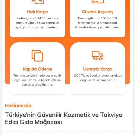
Hızlı Kargo
Güvenli Alışveriş
Hafta içi saat 14:00’ten önce
Tüm bilgileriniz 256 Bit SSL
oluşturduğunuz tüm siparişler
sertifikasıyla korunmaktadır.
aynı gün kargoya verilmektedir.
Güvenle alışveriş yapabilirsiniz.
Kapıda Ödeme
Ücretsiz Kargo
Tüm alışverişlerinizde peşin nakit
1000 TL ve üzeri alışverişlerinizde
veya kredi kartı ile kapıda ödeme
kargo ücreti ödemezsiniz.
gerçekleştirebilirsiniz.
Hakkımızda
Türkiye’nin Güvenilir Kozmetik ve Takviye
Edici Gıda Mağazası
Güzellik, sağlık ve iyi hissetmek herkesin hakkı! Biz de bu vizyonla, hem