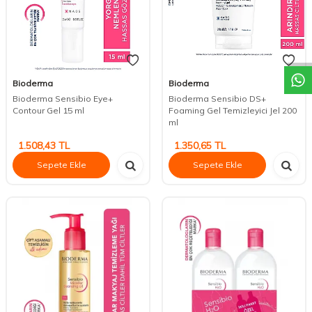
DESTEK
Bioderma
Bioderma
Bioderma Sensibio Eye+
Bioderma Sensibio DS+
Contour Gel 15 ml
Foaming Gel Temizleyici Jel 200
ml
1.508,43
TL
1.350,65
TL
Sepete Ekle
Sepete Ekle