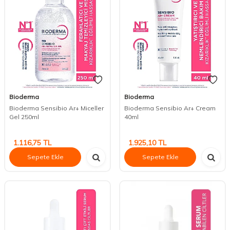
Bioderma
Bioderma
Bioderma Sensibio Ar+ Miceller
Bioderma Sensibio Ar+ Cream
Gel 250ml
40ml
1.116,75
TL
1.925,10
TL
Sepete Ekle
Sepete Ekle