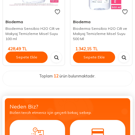
Bioderma
Bioderma
Bioderma Sensibio H2O Cilt ve
Bioderma Sensibio H2O Cilt ve
Makyaj Temizleme Misel Suyu
Makyaj Temizleme Misel Suyu
100 ml
500 Ml
428,49
TL
1.342,15
TL
Sepete Ekle
Sepete Ekle
Toplam
12
ürün bulunmaktadır.
Neden Biz?
Bizleri tercih etmeniz için geçerli birkaç sebep.