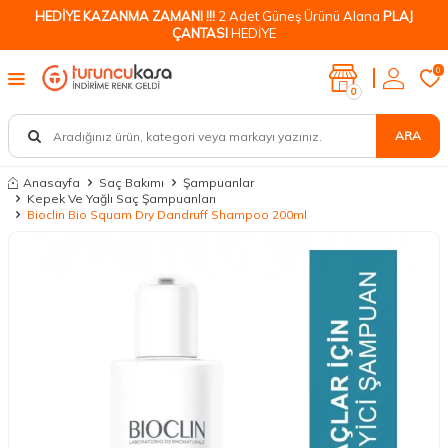
HEDİYE KAZANMA ZAMANI !!!
2 Adet Güneş Ürünü Alana
PLAJ
ÇANTASI
HEDİYE
0
0
ARA
Anasayfa
Saç Bakımı
Şampuanlar
Kepek Ve Yağlı Saç Şampuanları
Bioclin Bio Squam Dry Dandruff Shampoo 200ml