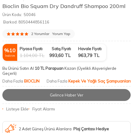
Bioclin Bio Squam Dry Dandruff Shampoo 200ml
Ürün Kodu:
50046
Barkod:
8050444856116
2 Yorumlar
Yorum Yap
Piyasa Fiyatı
Satış Fiyatı
Havale Fiyatı
%
10
1.104,00
TL
993,60
TL
963,79
TL
İndirim
Bu Ürünü Satın Al
10 TL Parapuan
Kazan
(Üyelikli Alışverişlerde
Geçerli)
BIOCLIN
Kepek Ve Yağlı Saç Şampuanları
Daha Fazla
Daha Fazla
Gelince Haber Ver
Listeye Ekle
Fiyat Alarmı
2 Adet Güneş Ürünü Alanlara
Plaj Çantası Hediye