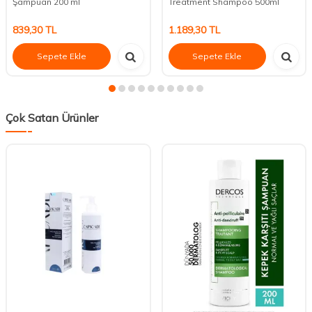
Şampuan 200 ml
Treatment Shampoo 500ml
839,30
TL
1.189,30
TL
Sepete Ekle
Sepete Ekle
Çok Satan Ürünler