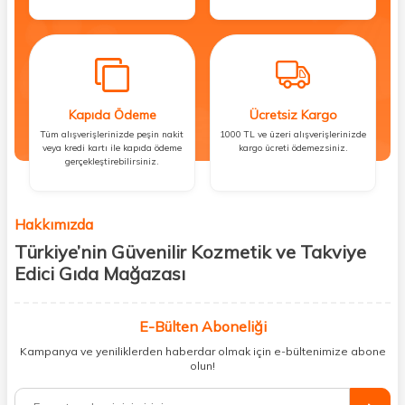
Kapıda Ödeme
Ücretsiz Kargo
Tüm alışverişlerinizde peşin nakit
1000 TL ve üzeri alışverişlerinizde
veya kredi kartı ile kapıda ödeme
kargo ücreti ödemezsiniz.
gerçekleştirebilirsiniz.
Hakkımızda
Türkiye’nin Güvenilir Kozmetik ve Takviye
Edici Gıda Mağazası
Güzellik, sağlık ve iyi hissetmek herkesin hakkı! Biz de bu vizyonla, hem
kişisel bakım hem de takviye edici gıda ürünlerini sizlerle
E-Bülten Aboneliği
buluşturuyoruz. Artık mağaza mağaza dolaşmanıza gerek yok;
Kampanya ve yeniliklerden haberdar olmak için e-bültenimize abone
ihtiyacınız olan her şeyi tek bir çatı altında topluyor ve kapınıza kadar
olun!
güvenle ulaştırıyoruz.
%100 orijinal kozmetik ve sağlık ürünleriyle güzelliğinizi tamamlayabilir,