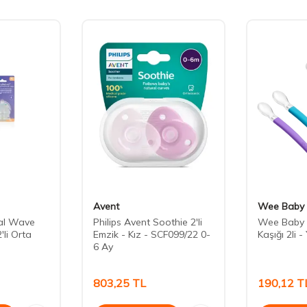
Avent
Wee Baby
al Wave
Philips Avent Soothie 2'li
Wee Baby
'li Orta
Emzik - Kız - SCF099/22 0-
Kaşığı 2li -
6 Ay
803,25
TL
190,12
T