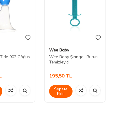
Wee Baby
Wee 
Tirle 902 Göğüs
Wee Baby Şırıngalı Burun
Wee B
Temizleyici
Emzik
L
195,50
TL
143,
Sepete
Sep
Ekle
Ek