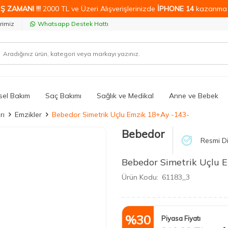
Ş ZAMANI !!!
2000 TL ve Üzeri Alışverişlerinizde
İPHONE 14
kazanma 
rimiz
Whatsapp Destek Hattı
isel Bakım
Saç Bakımı
Sağlık ve Medikal
Anne ve Bebek
rı
Emzikler
Bebedor Simetrik Uçlu Emzik 18+Ay -143-
Bebedor
Resmi Di
Bebedor Simetrik Uçlu 
Ürün Kodu:
61183_3
%
30
Piyasa Fiyatı