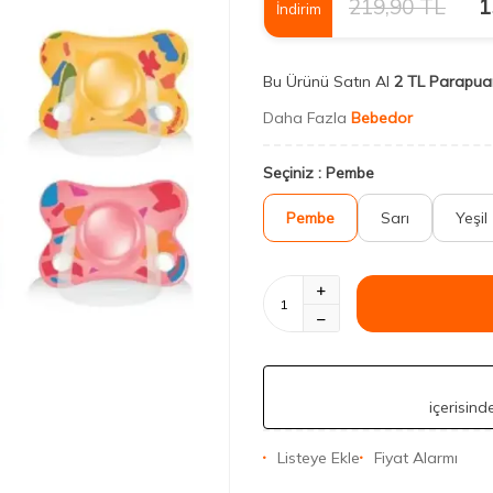
219,90
TL
1
İndirim
Bu Ürünü Satın Al
2 TL Parapua
Daha Fazla
Bebedor
Seçiniz :
Pembe
Pembe
Sarı
Yeşil
içerisin
Listeye Ekle
Fiyat Alarmı