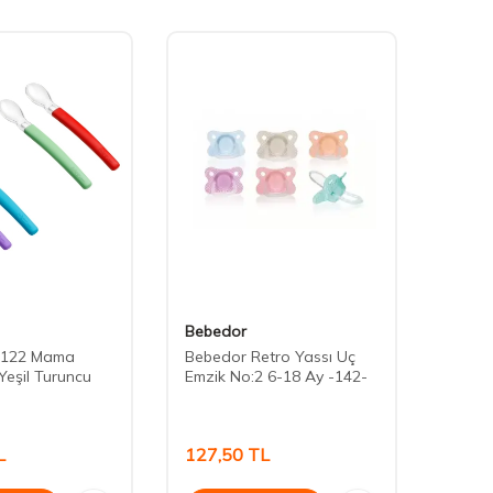
Bebedor
Wee 
 122 Mama
Bebedor Retro Yassı Uç
Wee B
 Yeşil Turuncu
Emzik No:2 6-18 Ay -142-
Temiz
L
127,50
TL
163,