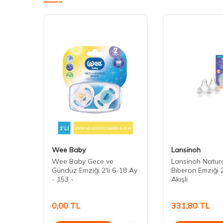
Wee Baby
Lansinoh
ave
Wee Baby Gece ve
Lansinoh Natur
lı
Gündüz Emziği 2'li 6-18 Ay
Biberon Emziği 2
- 153 -
Akışlı
0,00
TL
331,80
TL