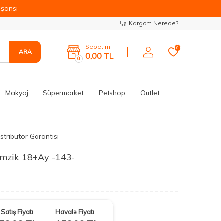
şansı
Kargom Nerede?
Sepetim
0
ARA
0,00
TL
0
Makyaj
Süpermarket
Petshop
Outlet
stribütör Garantisi
Emzik 18+Ay -143-
Satış Fiyatı
Havale Fiyatı