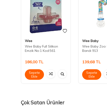
Wee
Wee Baby
Wee Baby Full Silikon
Wee Baby Zoo 
Emzik No:1 Kod:561
Bandı 913
186,00
TL
139,68
TL
Sepete
Sepete
Ekle
Ekle
Çok Satan Ürünler