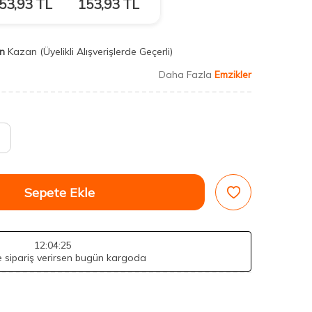
53,93
TL
153,93
TL
n
Kazan
(Üyelikli Alışverişlerde Geçerli)
Daha Fazla
Emzikler
Sepete Ekle
12
:04
:23
de sipariş verirsen bugün kargoda