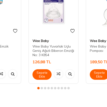
Wee Baby
Wee Baby
Emzik
Wee Baby Yuvarlak Uçlu
Wee Baby 
Geniş Ağızlı Biberon Emziği
Pompası
No: 3 K854
126,88
TL
189,50
T
Sepete
Sepete
Ekle
Ekle