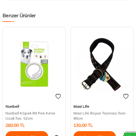
Benzer Ürünler
Nunbell
Maxi Life
Nunbell Köpek Bit Pire Kene
Maxi Life Boyun Tasması 5cm-
DESTEK
Uzak.Tas. 52cm
80cm
260,00
TL
130,00
TL