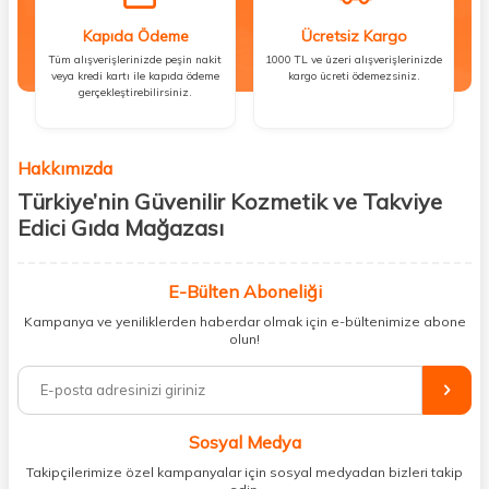
Kapıda Ödeme
Ücretsiz Kargo
Tüm alışverişlerinizde peşin nakit
1000 TL ve üzeri alışverişlerinizde
veya kredi kartı ile kapıda ödeme
kargo ücreti ödemezsiniz.
gerçekleştirebilirsiniz.
Hakkımızda
Türkiye’nin Güvenilir Kozmetik ve Takviye
Edici Gıda Mağazası
Güzellik, sağlık ve iyi hissetmek herkesin hakkı! Biz de bu vizyonla, hem
kişisel bakım hem de takviye edici gıda ürünlerini sizlerle
E-Bülten Aboneliği
buluşturuyoruz. Artık mağaza mağaza dolaşmanıza gerek yok;
Kampanya ve yeniliklerden haberdar olmak için e-bültenimize abone
ihtiyacınız olan her şeyi tek bir çatı altında topluyor ve kapınıza kadar
olun!
güvenle ulaştırıyoruz.
%100 orijinal kozmetik ve sağlık ürünleriyle güzelliğinizi tamamlayabilir,
vücudunuzu desteklemek için güvenilir takviye edici gıdalara
ulaşabilirsiniz. Cilt bakımından saç bakımına, makyajdan vitamin ve
Sosyal Medya
minerallere kadar binlerce ürünü uygun fiyat ve hızlı kargo avantajıyla
sunuyoruz.
Takipçilerimize özel kampanyalar için sosyal medyadan bizleri takip