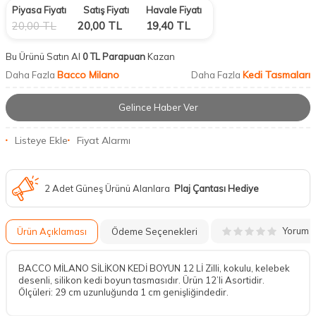
Piyasa Fiyatı
Satış Fiyatı
Havale Fiyatı
20,00
TL
20,00
TL
19,40
TL
Bu Ürünü Satın Al
0 TL Parapuan
Kazan
Bacco Milano
Kedi Tasmaları
Daha Fazla
Daha Fazla
Gelince Haber Ver
Listeye Ekle
Fiyat Alarmı
2 Adet Güneş Ürünü Alanlara
Plaj Çantası Hediye
Yorum
Ürün Açıklaması
Ödeme Seçenekleri
BACCO MİLANO SİLİKON KEDİ BOYUN 12 Lİ Zilli, kokulu, kelebek
desenli, silikon kedi boyun tasmasıdır. Ürün 12’li Asortidir.
Ölçüleri: 29 cm uzunluğunda 1 cm genişliğindedir.