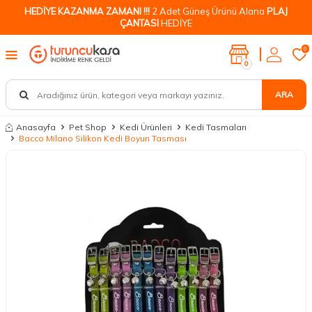
HEDİYE KAZANMA ZAMANI !!!
2 Adet Güneş Ürünü Alana
PLAJ
ÇANTASI
HEDİYE
0
0
ARA
Anasayfa
Pet Shop
Kedi Ürünleri
Kedi Tasmaları
Bacco Milano Silikon Kedi Boyun Tasması