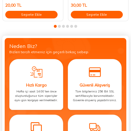
20,00
TL
30,00
TL
Sepete Ekle
Sepete Ekle
Neden Biz?
Bizleri tercih etmeniz için geçerli birkaç sebep.
Hızlı Kargo
Güvenli Alışveriş
Hafta içi saat 14:00’ten önce
Tüm bilgileriniz 256 Bit SSL
oluşturduğunuz tüm siparişler
sertifikasıyla korunmaktadır.
aynı gün kargoya verilmektedir.
Güvenle alışveriş yapabilirsiniz.