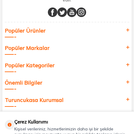
edin.
Müşteri memnuniyetini ön planda tutarak, en kaliteli markaları sizlerle
buluşturuyor ve online alışveriş deneyiminizi en iyi hale getiriyoruz.
Sağlık, güzellik ve iyi yaşam için aradığınız her şey burada!
Siz de kendinizi yenilemek, sağlığınızı desteklemek ve güzelliğinize
Popüler Ürünler
değer katmak için bize katılın!
Popüler Markalar
Popüler Kategoriler
Önemli Bilgiler
Turuncukasa Kurumsal
Hızlı Erişim
Çerez Kullanımı
Kişisel verileriniz, hizmetlerimizin daha iyi bir şekilde