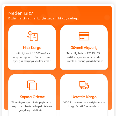
Neden Biz?
Bizleri tercih etmeniz için geçerli birkaç sebep.
Hızlı Kargo
Güvenli Alışveriş
Hafta içi saat 14:00’ten önce
Tüm bilgileriniz 256 Bit SSL
oluşturduğunuz tüm siparişler
sertifikasıyla korunmaktadır.
aynı gün kargoya verilmektedir.
Güvenle alışveriş yapabilirsiniz.
Kapıda Ödeme
Ücretsiz Kargo
Tüm alışverişlerinizde peşin nakit
1000 TL ve üzeri alışverişlerinizde
veya kredi kartı ile kapıda ödeme
kargo ücreti ödemezsiniz.
gerçekleştirebilirsiniz.