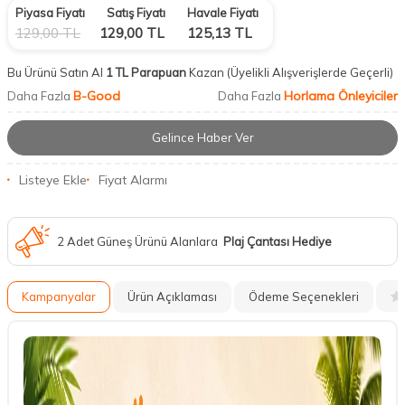
Piyasa Fiyatı
Satış Fiyatı
Havale Fiyatı
129,00
TL
129,00
TL
125,13
TL
Bu Ürünü Satın Al
1 TL Parapuan
Kazan
(Üyelikli Alışverişlerde Geçerli)
B-Good
Horlama Önleyiciler
Daha Fazla
Daha Fazla
Gelince Haber Ver
Listeye Ekle
Fiyat Alarmı
2 Adet Güneş Ürünü Alanlara
Plaj Çantası Hediye
Kampanyalar
Ürün Açıklaması
Ödeme Seçenekleri