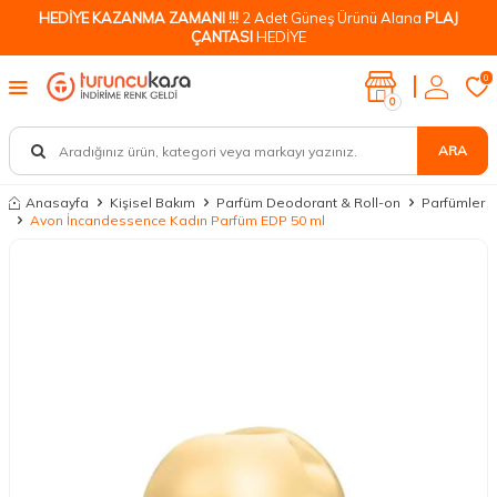
HEDİYE KAZANMA ZAMANI !!!
2 Adet Güneş Ürünü Alana
PLAJ
ÇANTASI
HEDİYE
0
0
ARA
Anasayfa
Kişisel Bakım
Parfüm Deodorant & Roll-on
Parfümler
Avon İncandessence Kadın Parfüm EDP 50 ml