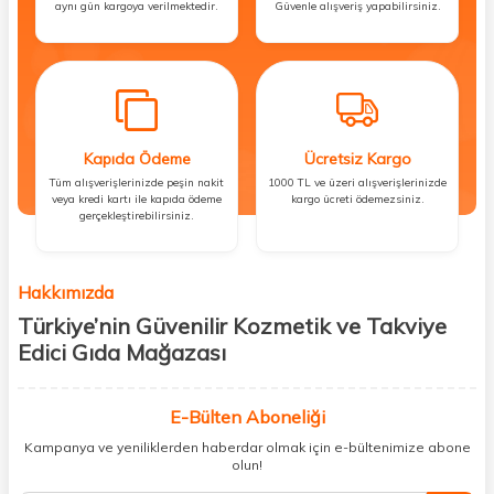
aynı gün kargoya verilmektedir.
Güvenle alışveriş yapabilirsiniz.
Kapıda Ödeme
Ücretsiz Kargo
Tüm alışverişlerinizde peşin nakit
1000 TL ve üzeri alışverişlerinizde
veya kredi kartı ile kapıda ödeme
kargo ücreti ödemezsiniz.
gerçekleştirebilirsiniz.
Hakkımızda
Türkiye’nin Güvenilir Kozmetik ve Takviye
Edici Gıda Mağazası
Güzellik, sağlık ve iyi hissetmek herkesin hakkı! Biz de bu vizyonla, hem
kişisel bakım hem de takviye edici gıda ürünlerini sizlerle
E-Bülten Aboneliği
buluşturuyoruz. Artık mağaza mağaza dolaşmanıza gerek yok;
Kampanya ve yeniliklerden haberdar olmak için e-bültenimize abone
ihtiyacınız olan her şeyi tek bir çatı altında topluyor ve kapınıza kadar
olun!
güvenle ulaştırıyoruz.