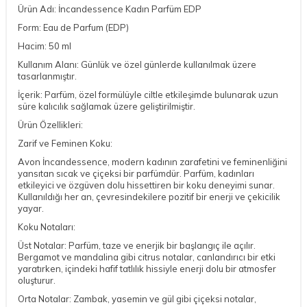
Ürün Adı: İncandessence Kadın Parfüm EDP
Form: Eau de Parfum (EDP)
Hacim: 50 ml
Kullanım Alanı: Günlük ve özel günlerde kullanılmak üzere
tasarlanmıştır.
İçerik: Parfüm, özel formülüyle ciltle etkileşimde bulunarak uzun
süre kalıcılık sağlamak üzere geliştirilmiştir.
Ürün Özellikleri:
Zarif ve Feminen Koku:
Avon İncandessence, modern kadının zarafetini ve feminenliğini
yansıtan sıcak ve çiçeksi bir parfümdür. Parfüm, kadınları
etkileyici ve özgüven dolu hissettiren bir koku deneyimi sunar.
Kullanıldığı her an, çevresindekilere pozitif bir enerji ve çekicilik
yayar.
Koku Notaları:
Üst Notalar: Parfüm, taze ve enerjik bir başlangıç ile açılır.
Bergamot ve mandalina gibi citrus notalar, canlandırıcı bir etki
yaratırken, içindeki hafif tatlılık hissiyle enerji dolu bir atmosfer
oluşturur.
Orta Notalar: Zambak, yasemin ve gül gibi çiçeksi notalar,