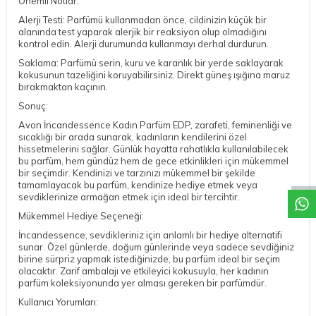
Önemli Notlar:
Alerji Testi: Parfümü kullanmadan önce, cildinizin küçük bir
alanında test yaparak alerjik bir reaksiyon olup olmadığını
kontrol edin. Alerji durumunda kullanmayı derhal durdurun.
Saklama: Parfümü serin, kuru ve karanlık bir yerde saklayarak
kokusunun tazeliğini koruyabilirsiniz. Direkt güneş ışığına maruz
bırakmaktan kaçının.
Sonuç:
Avon İncandessence Kadın Parfüm EDP, zarafeti, feminenliği ve
sıcaklığı bir arada sunarak, kadınların kendilerini özel
DESTEK
hissetmelerini sağlar. Günlük hayatta rahatlıkla kullanılabilecek
bu parfüm, hem gündüz hem de gece etkinlikleri için mükemmel
bir seçimdir. Kendinizi ve tarzınızı mükemmel bir şekilde
tamamlayacak bu parfüm, kendinize hediye etmek veya
sevdiklerinize armağan etmek için ideal bir tercihtir.
Mükemmel Hediye Seçeneği:
İncandessence, sevdikleriniz için anlamlı bir hediye alternatifi
sunar. Özel günlerde, doğum günlerinde veya sadece sevdiğiniz
birine sürpriz yapmak istediğinizde, bu parfüm ideal bir seçim
olacaktır. Zarif ambalajı ve etkileyici kokusuyla, her kadının
parfüm koleksiyonunda yer alması gereken bir parfümdür.
Kullanıcı Yorumları: