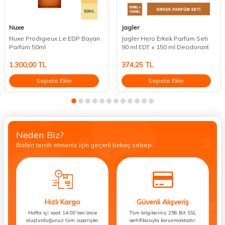
Nuxe
Jagler
Nuxe Prodigieux Le EDP Bayan
Jagler Hero Erkek Parfüm Seti
Parfüm 50ml
90 ml EDT + 150 ml Deodorant
1.300,00
TL
374,25
TL
Sepete Ekle
Sepete Ekle
Neden Biz?
Bizleri tercih etmeniz için geçerli birkaç sebep.
Hızlı Kargo
Güvenli Alışveriş
Hafta içi saat 14:00’ten önce
Tüm bilgileriniz 256 Bit SSL
oluşturduğunuz tüm siparişler
sertifikasıyla korunmaktadır.