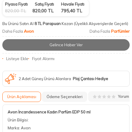
Piyasa Fiyatı
Satış Fiyatı
Havale Fiyatı
820,00
TL
820,00
TL
795,40
TL
Bu Ürünü Satın Al
8 TL Parapuan
Kazan
(Üyelikli Alışverişlerde Geçerli)
Avon
Parfümler
Daha Fazla
Daha Fazla
Gelince Haber Ver
Listeye Ekle
Fiyat Alarmı
2 Adet Güneş Ürünü Alanlara
Plaj Çantası Hediye
Yorum
Ürün Açıklaması
Ödeme Seçenekleri
Avon İncandessence Kadın Parfüm EDP 50 ml
Ürün Bilgisi:
Marka: Avon