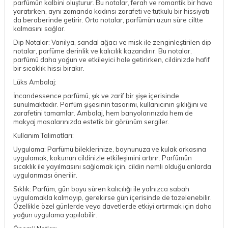
parfümün kalbini oluşturur. Bu notalar, ferah ve romantik bir hava
yaratırken, aynı zamanda kadınsı zarafeti ve tutkulu bir hissiyatı
da beraberinde getirir. Orta notalar, parfümün uzun süre ciltte
kalmasını sağlar.
Dip Notalar: Vanilya, sandal ağacı ve misk ile zenginleştirilen dip
notalar, parfüme derinlik ve kalıcılık kazandırır. Bu notalar,
parfümü daha yoğun ve etkileyici hale getirirken, cildinizde hafif
bir sıcaklık hissi bırakır.
Lüks Ambalaj:
İncandessence parfümü, şık ve zarif bir şişe içerisinde
sunulmaktadır. Parfüm şişesinin tasarımı, kullanıcının şıklığını ve
zarafetini tamamlar. Ambalaj, hem banyolarınızda hem de
makyaj masalarınızda estetik bir görünüm sergiler.
Kullanım Talimatları:
Uygulama: Parfümü bileklerinize, boynunuza ve kulak arkasına
uygulamak, kokunun cildinizle etkileşimini artırır. Parfümün
sıcaklık ile yayılmasını sağlamak için, cildin nemli olduğu anlarda
uygulanması önerilir.
Sıklık: Parfüm, gün boyu süren kalıcılığı ile yalnızca sabah
uygulamakla kalmayıp, gerekirse gün içerisinde de tazelenebilir.
Özellikle özel günlerde veya davetlerde etkiyi artırmak için daha
yoğun uygulama yapılabilir.