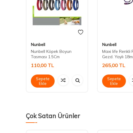
Nunbell
Nunbell
ir
Nunbell Köpek Boyun
Maxi life Renkli F
Tasması 1.5Cm
Gezd. Yaylı 18
110,00
TL
265,00
TL
Sepete
Sepete
Ekle
Ekle
Çok Satan Ürünler