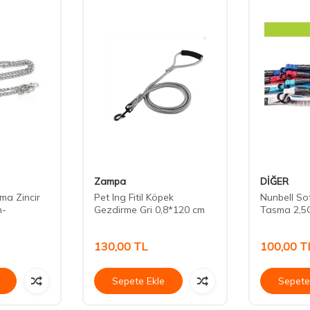
Zampa
DİĞER
ma Zincir
Pet Ing Fitil Köpek
Nunbell S
m-
Gezdirme Gri 0,8*120 cm
Tasma 2,5
130,00
TL
100,00
T
Sepete Ekle
Sepete