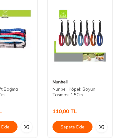
Nunbell
Nunbe
oft Boğma
Nunbell Köpek Boyun
Nunbel
Cm
Tasması 1.5Cm
Tasma
L
110,00
TL
45,0
 Ekle
Sepete Ekle
Se