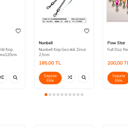
Nunbell
Paw Star
itil Köp.
Nunbell Köp.Gez.ikili Zincir
Full Düz Re
mmx120cm
2,5cm
185,00
TL
200,00
T
Sepete
Sepete
Ekle
Ekle