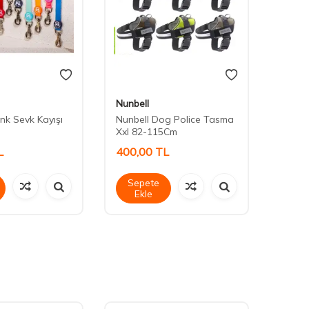
Nunbell
Royali
nk Sevk Kayışı
Nunbell Dog Police Tasma
20164
Xxl 82-115Cm
L
400,00
TL
550,
Sepete
Sep
Ekle
Ek