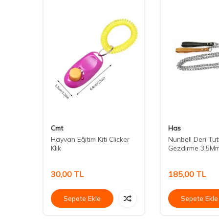
Cmt
Has
lama
Hayvan Eğitim Kiti Clicker
Nunbell Deri Tut
Klik
Gezdirme 3,5M
30,00
TL
185,00
TL
Sepete Ekle
Sepete Ekle