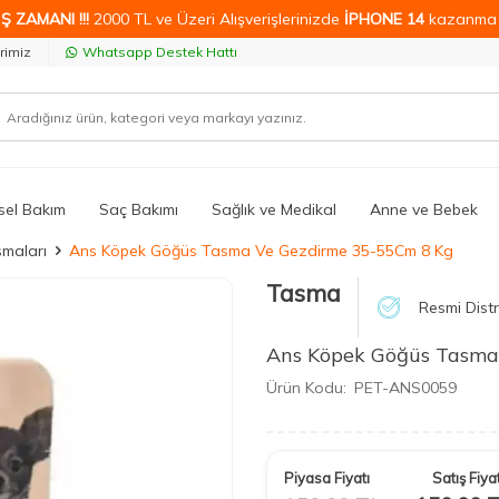
Ş ZAMANI !!!
2000 TL ve Üzeri Alışverişlerinizde
İPHONE 14
kazanma 
rimiz
Whatsapp Destek Hattı
isel Bakım
Saç Bakımı
Sağlık ve Medikal
Anne ve Bebek
maları
Ans Köpek Göğüs Tasma Ve Gezdirme 35-55Cm 8 Kg
Tasma
Resmi Distr
Ans Köpek Göğüs Tasma
Ürün Kodu:
PET-ANS0059
Piyasa Fiyatı
Satış Fiyat