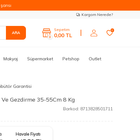
şansı
Kargom Nerede?
Sepetim
0
ARA
0,00
TL
0
Makyaj
Süpermarket
Petshop
Outlet
ibütör Garantisi
 Ve Gezdirme 35-55Cm 8 Kg
Barkod:
8713828501711
ı
Havale Fiyatı