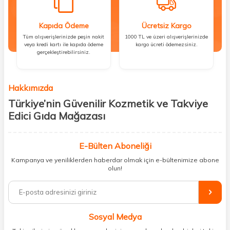
Kapıda Ödeme
Ücretsiz Kargo
Tüm alışverişlerinizde peşin nakit
1000 TL ve üzeri alışverişlerinizde
veya kredi kartı ile kapıda ödeme
kargo ücreti ödemezsiniz.
gerçekleştirebilirsiniz.
Hakkımızda
Türkiye’nin Güvenilir Kozmetik ve Takviye
Edici Gıda Mağazası
Güzellik, sağlık ve iyi hissetmek herkesin hakkı! Biz de bu vizyonla, hem
kişisel bakım hem de takviye edici gıda ürünlerini sizlerle
E-Bülten Aboneliği
buluşturuyoruz. Artık mağaza mağaza dolaşmanıza gerek yok;
Kampanya ve yeniliklerden haberdar olmak için e-bültenimize abone
ihtiyacınız olan her şeyi tek bir çatı altında topluyor ve kapınıza kadar
olun!
güvenle ulaştırıyoruz.
%100 orijinal kozmetik ve sağlık ürünleriyle güzelliğinizi tamamlayabilir,
vücudunuzu desteklemek için güvenilir takviye edici gıdalara
ulaşabilirsiniz. Cilt bakımından saç bakımına, makyajdan vitamin ve
Sosyal Medya
minerallere kadar binlerce ürünü uygun fiyat ve hızlı kargo avantajıyla
sunuyoruz.