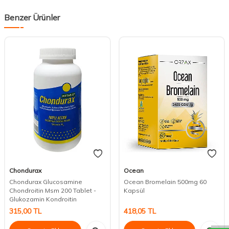
Benzer Ürünler
Chondurax
Ocean
Chondurax Glucosamine
Ocean Bromelain 500mg 60
Chondroitin Msm 200 Tablet -
Kapsül
DESTEK
Glukozamin Kondroitin
315,00
TL
418,05
TL