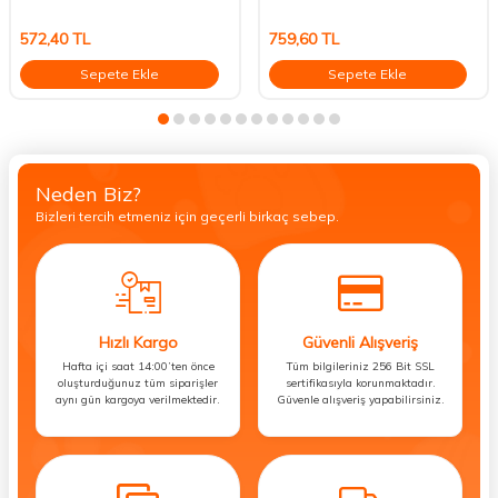
572,40
TL
759,60
TL
Sepete Ekle
Sepete Ekle
Neden Biz?
Bizleri tercih etmeniz için geçerli birkaç sebep.
Hızlı Kargo
Güvenli Alışveriş
Hafta içi saat 14:00’ten önce
Tüm bilgileriniz 256 Bit SSL
oluşturduğunuz tüm siparişler
sertifikasıyla korunmaktadır.
aynı gün kargoya verilmektedir.
Güvenle alışveriş yapabilirsiniz.