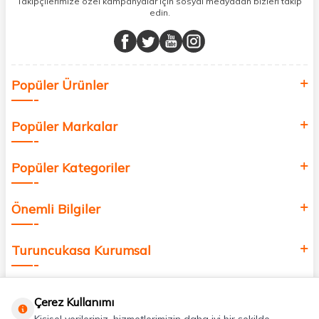
Takipçilerimize özel kampanyalar için sosyal medyadan bizleri takip
edin.
Müşteri memnuniyetini ön planda tutarak, en kaliteli markaları sizlerle
buluşturuyor ve online alışveriş deneyiminizi en iyi hale getiriyoruz.
Sağlık, güzellik ve iyi yaşam için aradığınız her şey burada!
Siz de kendinizi yenilemek, sağlığınızı desteklemek ve güzelliğinize
Popüler Ürünler
değer katmak için bize katılın!
Popüler Markalar
Popüler Kategoriler
Önemli Bilgiler
Turuncukasa Kurumsal
Hızlı Erişim
Çerez Kullanımı