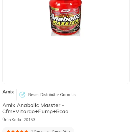
Amix
Resmi Distribütör Garantisi
Amix Anabolic Masster -
Cfm+Vitargo+Pump+Bcaa-
Ürün Kodu:
20153
1 Yorumlar
Yorum Yap