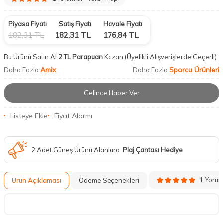
Piyasa Fiyatı
Satış Fiyatı
Havale Fiyatı
182,31
TL
182,31
TL
176,84
TL
Bu Ürünü Satın Al
2 TL Parapuan
Kazan
(Üyelikli Alışverişlerde Geçerli)
Amix
Sporcu Ürünleri
Daha Fazla
Daha Fazla
Gelince Haber Ver
Listeye Ekle
Fiyat Alarmı
2 Adet Güneş Ürünü Alanlara
Plaj Çantası Hediye
1 Yoru
Ürün Açıklaması
Ödeme Seçenekleri