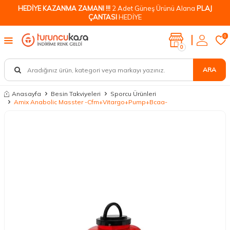
HEDİYE KAZANMA ZAMANI !!!
2 Adet Güneş Ürünü Alana
PLAJ
ÇANTASI
HEDİYE
0
0
ARA
Anasayfa
Besin Takviyeleri
Sporcu Ürünleri
Amix Anabolic Masster -Cfm+Vitargo+Pump+Bcaa-