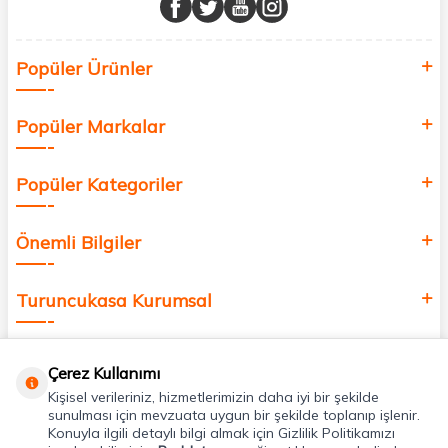
Sağlık, güzellik ve iyi yaşam için aradığınız her şey burada!
Siz de kendinizi yenilemek, sağlığınızı desteklemek ve güzelliğinize
Popüler Ürünler
değer katmak için bize katılın!
Popüler Markalar
Popüler Kategoriler
Önemli Bilgiler
Turuncukasa Kurumsal
Hızlı Erişim
Çerez Kullanımı
Kişisel verileriniz, hizmetlerimizin daha iyi bir şekilde
Uygulamalarımız
sunulması için mevzuata uygun bir şekilde toplanıp işlenir.
Konuyla ilgili detaylı bilgi almak için Gizlilik Politikamızı