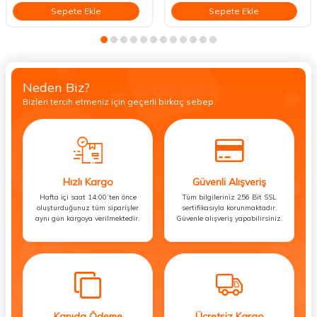
Sepete Ekle
Sepete Ekle
Neden Biz?
Bizleri tercih etmeniz için geçerli birkaç sebep.
Hızlı Kargo
Güvenli Alışveriş
Hafta içi saat 14:00’ten önce
Tüm bilgileriniz 256 Bit SSL
oluşturduğunuz tüm siparişler
sertifikasıyla korunmaktadır.
aynı gün kargoya verilmektedir.
Güvenle alışveriş yapabilirsiniz.
Kapıda Ödeme
Ücretsiz Kargo