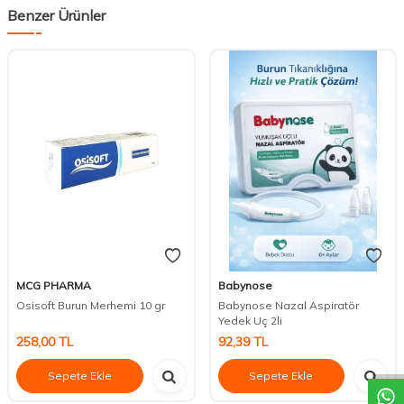
Benzer Ürünler
MCG PHARMA
Babynose
Osisoft Burun Merhemi 10 gr
Babynose Nazal Aspiratör
Yedek Uç 2li
DESTEK
258,00
TL
92,39
TL
Sepete Ekle
Sepete Ekle