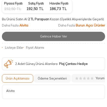
Piyasa Fiyatı
Satış Fiyatı
Havale Fiyatı
192,50
TL
192,50
TL
186,73
TL
Bu Ürünü Satın Al
2 TL Parapuan
Kazan
(Üyelikli Alışverişlerde Geçerli)
Alvita
Burun Açıcı Ürünler
Daha Fazla
Daha Fazla
Gelince Haber Ver
Listeye Ekle
Fiyat Alarmı
2 Adet Güneş Ürünü Alanlara
Plaj Çantası Hediye
Yorum
Ürün Açıklaması
Ödeme Seçenekleri
Alvita