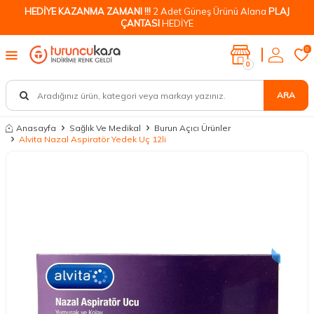
HEDİYE KAZANMA ZAMANI !!!
2 Adet Güneş Ürünü Alana
PLAJ
ÇANTASI
HEDİYE
0
0
ARA
Anasayfa
Sağlık Ve Medikal
Burun Açıcı Ürünler
Alvita Nazal Aspiratör Yedek Uç 12li