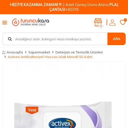
HEDİYE KAZANMA ZAMANI !!!
2 Adet Güneş Ürünü Alana
PLAJ
ÇANTASI
HEDİYE
0
0
ARA
Anasayfa
Süpermarket
Deterjan ve Temizlik Ürünleri
Activex Antibakteriyel Hassas Islak Mendil 50 Adet