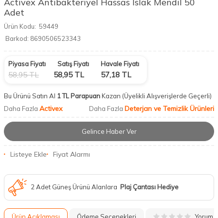
Activex Antibakteriyel Hassas Islak Mendil 50
Adet
Ürün Kodu:
59449
Barkod:
8690506523343
Piyasa Fiyatı
Satış Fiyatı
Havale Fiyatı
58,95
TL
58,95
TL
57,18
TL
Bu Ürünü Satın Al
1 TL Parapuan
Kazan
(Üyelikli Alışverişlerde Geçerli)
Activex
Deterjan ve Temizlik Ürünleri
Daha Fazla
Daha Fazla
Gelince Haber Ver
Listeye Ekle
Fiyat Alarmı
2 Adet Güneş Ürünü Alanlara
Plaj Çantası Hediye
Yorum
Ürün Açıklaması
Ödeme Seçenekleri