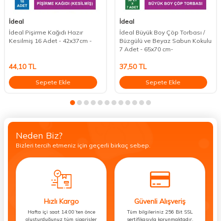
İdeal
İdeal
İdeal Pişirme Kağıdı Hazır
İdeal Büyük Boy Çöp Torbası /
Kesilmiş 16 Adet - 42x37cm -
Büzgülü ve Beyaz Sabun Kokulu
7 Adet - 65x70 cm-
44,10
TL
37,50
TL
Sepete Ekle
Sepete Ekle
Neden Biz?
Bizleri tercih etmeniz için geçerli birkaç sebep.
Hızlı Kargo
Güvenli Alışveriş
Hafta içi saat 14:00’ten önce
Tüm bilgileriniz 256 Bit SSL
oluşturduğunuz tüm siparişler
sertifikasıyla korunmaktadır.