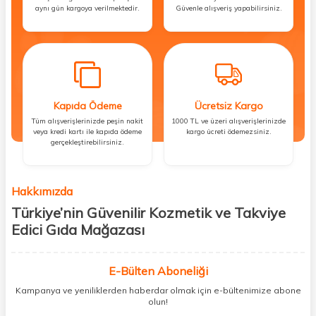
aynı gün kargoya verilmektedir.
Güvenle alışveriş yapabilirsiniz.
Kapıda Ödeme
Ücretsiz Kargo
Tüm alışverişlerinizde peşin nakit
1000 TL ve üzeri alışverişlerinizde
veya kredi kartı ile kapıda ödeme
kargo ücreti ödemezsiniz.
gerçekleştirebilirsiniz.
Hakkımızda
Türkiye’nin Güvenilir Kozmetik ve Takviye
Edici Gıda Mağazası
Güzellik, sağlık ve iyi hissetmek herkesin hakkı! Biz de bu vizyonla, hem
kişisel bakım hem de takviye edici gıda ürünlerini sizlerle
E-Bülten Aboneliği
buluşturuyoruz. Artık mağaza mağaza dolaşmanıza gerek yok;
Kampanya ve yeniliklerden haberdar olmak için e-bültenimize abone
ihtiyacınız olan her şeyi tek bir çatı altında topluyor ve kapınıza kadar
olun!
güvenle ulaştırıyoruz.