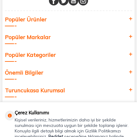
Sağlık, güzellik ve iyi yaşam için aradığınız her şey burada!
Siz de kendinizi yenilemek, sağlığınızı desteklemek ve güzelliğinize
Popüler Ürünler
değer katmak için bize katılın!
Popüler Markalar
Popüler Kategoriler
Önemli Bilgiler
Turuncukasa Kurumsal
Hızlı Erişim
Çerez Kullanımı
Kişisel verileriniz, hizmetlerimizin daha iyi bir şekilde
Uygulamalarımız
sunulması için mevzuata uygun bir şekilde toplanıp işlenir.
Konuyla ilgili detaylı bilgi almak için Gizlilik Politikamızı
inceleyebilirsiniz.
Reddet
seçeneğine tıklamanız halinde