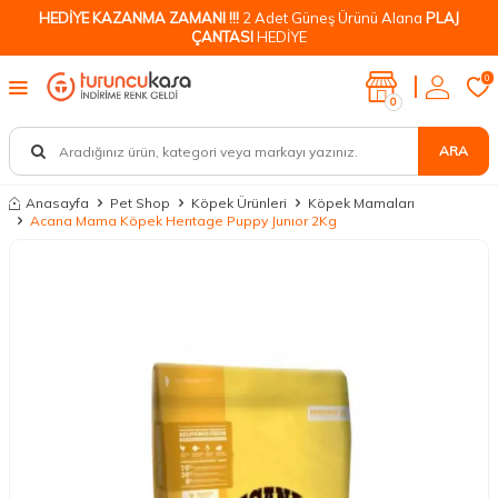
HEDİYE KAZANMA ZAMANI !!!
2 Adet Güneş Ürünü Alana
PLAJ
ÇANTASI
HEDİYE
0
0
ARA
Anasayfa
Pet Shop
Köpek Ürünleri
Köpek Mamaları
Acana Mama Köpek Herıtage Puppy Junıor 2Kg