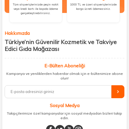
Tüm alışverişlerinizde peşin nakit
1000 TL ve üzeri alışverişlerinizde
veya kredi kartı ile kapıda ödeme
kargo ücreti ödemezsiniz.
gerçekleştirebilirsiniz.
Hakkımızda
Türkiye’nin Güvenilir Kozmetik ve Takviye
Edici Gıda Mağazası
Güzellik, sağlık ve iyi hissetmek herkesin hakkı! Biz de bu vizyonla, hem
kişisel bakım hem de takviye edici gıda ürünlerini sizlerle
E-Bülten Aboneliği
buluşturuyoruz. Artık mağaza mağaza dolaşmanıza gerek yok;
Kampanya ve yeniliklerden haberdar olmak için e-bültenimize abone
ihtiyacınız olan her şeyi tek bir çatı altında topluyor ve kapınıza kadar
olun!
güvenle ulaştırıyoruz.
%100 orijinal kozmetik ve sağlık ürünleriyle güzelliğinizi tamamlayabilir,
vücudunuzu desteklemek için güvenilir takviye edici gıdalara
ulaşabilirsiniz. Cilt bakımından saç bakımına, makyajdan vitamin ve
Sosyal Medya
minerallere kadar binlerce ürünü uygun fiyat ve hızlı kargo avantajıyla
sunuyoruz.
Takipçilerimize özel kampanyalar için sosyal medyadan bizleri takip
edin.
Müşteri memnuniyetini ön planda tutarak, en kaliteli markaları sizlerle
buluşturuyor ve online alışveriş deneyiminizi en iyi hale getiriyoruz.