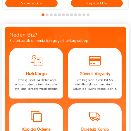
Sepete Ekle
Sepete Ekle
Neden Biz?
Bizleri tercih etmeniz için geçerli birkaç sebep.
Hızlı Kargo
Güvenli Alışveriş
Hafta içi saat 14:00’ten önce
Tüm bilgileriniz 256 Bit SSL
oluşturduğunuz tüm siparişler
sertifikasıyla korunmaktadır.
aynı gün kargoya verilmektedir.
Güvenle alışveriş yapabilirsiniz.
Kapıda Ödeme
Ücretsiz Kargo