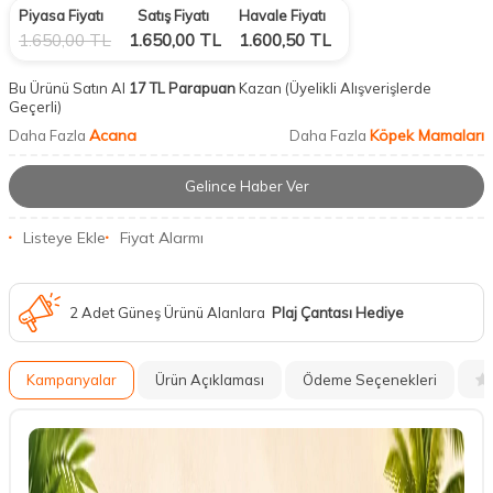
Piyasa Fiyatı
Satış Fiyatı
Havale Fiyatı
1.650,00
TL
1.650,00
TL
1.600,50
TL
Bu Ürünü Satın Al
17 TL Parapuan
Kazan
(Üyelikli Alışverişlerde
Geçerli)
Acana
Köpek Mamaları
Daha Fazla
Daha Fazla
Gelince Haber Ver
Listeye Ekle
Fiyat Alarmı
2 Adet Güneş Ürünü Alanlara
Plaj Çantası Hediye
Kampanyalar
Ürün Açıklaması
Ödeme Seçenekleri