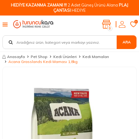
HEDİYE KAZANMA ZAMANI !!!
2 Adet Güneş Ürünü Alana
PLAJ
ÇANTASI
HEDİYE
0
0
ARA
Anasayfa
Pet Shop
Kedi Ürünleri
Kedi Mamaları
Acana Grasslands Kedi Maması 1,8kg