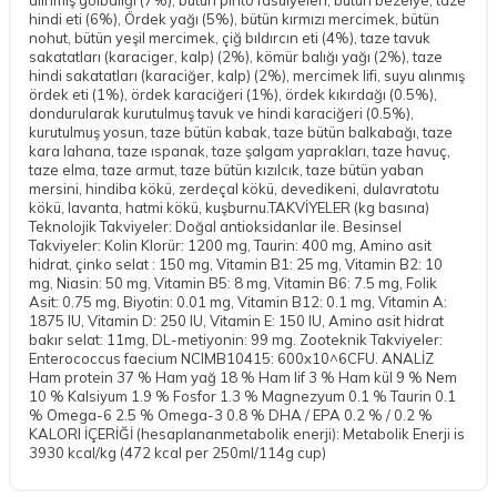
hindi eti (6%), Ördek yağı (5%), bütün kırmızı mercimek, bütün
nohut, bütün yeşil mercimek, çiğ bıldırcın eti (4%), taze tavuk
sakatatları (karaciger, kalp) (2%), kömür balığı yağı (2%), taze
hindi sakatatları (karaciğer, kalp) (2%), mercimek lifi, suyu alınmış
ördek eti (1%), ördek karaciğeri (1%), ördek kıkırdağı (0.5%),
dondurularak kurutulmuş tavuk ve hindi karaciğeri (0.5%),
kurutulmuş yosun, taze bütün kabak, taze bütün balkabağı, taze
kara lahana, taze ıspanak, taze şalgam yaprakları, taze havuç,
taze elma, taze armut, taze bütün kızılcık, taze bütün yaban
mersini, hindiba kökü, zerdeçal kökü, devedikeni, dulavratotu
kökü, lavanta, hatmi kökü, kuşburnu.TAKVİYELER (kg basına)
Teknolojik Takviyeler: Doğal antioksidanlar ile. Besinsel
Takviyeler: Kolin Klorür: 1200 mg, Taurin: 400 mg, Amino asit
hidrat, çinko selat : 150 mg, Vitamin B1: 25 mg, Vitamin B2: 10
mg, Niasin: 50 mg, Vitamin B5: 8 mg, Vitamin B6: 7.5 mg, Folik
Asit: 0.75 mg, Biyotin: 0.01 mg, Vitamin B12: 0.1 mg, Vitamin A:
1875 IU, Vitamin D: 250 IU, Vitamin E: 150 IU, Amino asit hidrat
bakır selat: 11mg, DL-metiyonin: 99 mg. Zooteknik Takviyeler:
Enterococcus faecium NCIMB10415: 600x10^6CFU. ANALİZ
Ham protein 37 % Ham yağ 18 % Ham lif 3 % Ham kül 9 % Nem
10 % Kalsiyum 1.9 % Fosfor 1.3 % Magnezyum 0.1 % Taurin 0.1
% Omega-6 2.5 % Omega-3 0.8 % DHA / EPA 0.2 % / 0.2 %
KALORI İÇERİĞİ (hesaplananmetabolik enerji): Metabolik Enerji is
3930 kcal/kg (472 kcal per 250ml/114g cup)