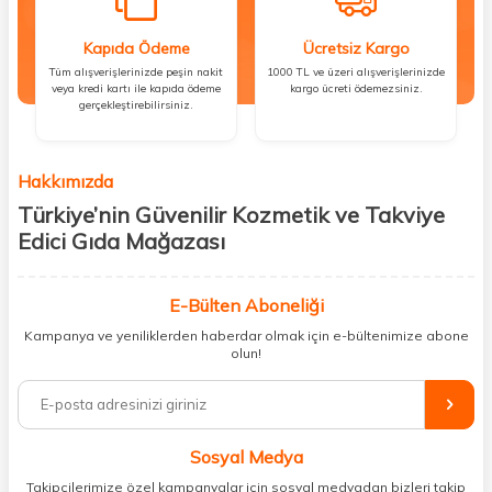
Kapıda Ödeme
Ücretsiz Kargo
Tüm alışverişlerinizde peşin nakit
1000 TL ve üzeri alışverişlerinizde
veya kredi kartı ile kapıda ödeme
kargo ücreti ödemezsiniz.
gerçekleştirebilirsiniz.
Hakkımızda
Türkiye’nin Güvenilir Kozmetik ve Takviye
Edici Gıda Mağazası
Güzellik, sağlık ve iyi hissetmek herkesin hakkı! Biz de bu vizyonla, hem
kişisel bakım hem de takviye edici gıda ürünlerini sizlerle
E-Bülten Aboneliği
buluşturuyoruz. Artık mağaza mağaza dolaşmanıza gerek yok;
Kampanya ve yeniliklerden haberdar olmak için e-bültenimize abone
ihtiyacınız olan her şeyi tek bir çatı altında topluyor ve kapınıza kadar
olun!
güvenle ulaştırıyoruz.
%100 orijinal kozmetik ve sağlık ürünleriyle güzelliğinizi tamamlayabilir,
vücudunuzu desteklemek için güvenilir takviye edici gıdalara
ulaşabilirsiniz. Cilt bakımından saç bakımına, makyajdan vitamin ve
Sosyal Medya
minerallere kadar binlerce ürünü uygun fiyat ve hızlı kargo avantajıyla
sunuyoruz.
Takipçilerimize özel kampanyalar için sosyal medyadan bizleri takip