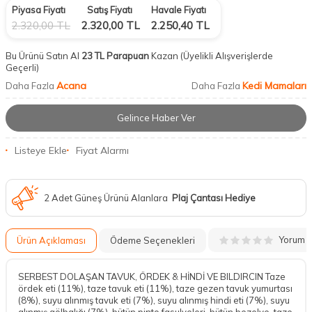
Piyasa Fiyatı
Satış Fiyatı
Havale Fiyatı
2.320,00
TL
2.320,00
TL
2.250,40
TL
Bu Ürünü Satın Al
23 TL Parapuan
Kazan
(Üyelikli Alışverişlerde
Geçerli)
Acana
Kedi Mamaları
Daha Fazla
Daha Fazla
Gelince Haber Ver
Listeye Ekle
Fiyat Alarmı
2 Adet Güneş Ürünü Alanlara
Plaj Çantası Hediye
Yorum
Ürün Açıklaması
Ödeme Seçenekleri
SERBEST DOLAŞAN TAVUK, ÖRDEK & HİNDİ VE BILDIRCIN Taze
ördek eti (11%), taze tavuk eti (11%), taze gezen tavuk yumurtası
(8%), suyu alınmış tavuk eti (7%), suyu alınmış hindi eti (7%), suyu
alınmış gölbalığı (7%), bütün pinto fasulyeleri, bütün bezelye, taze