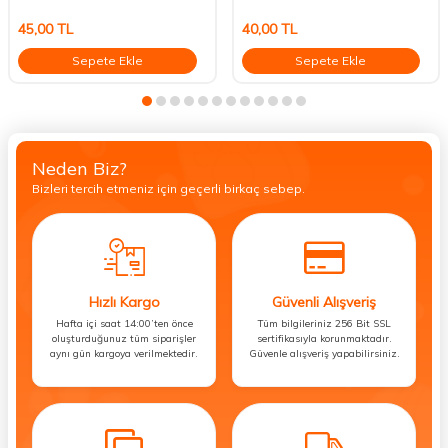
45,00
TL
40,00
TL
Sepete Ekle
Sepete Ekle
Neden Biz?
Bizleri tercih etmeniz için geçerli birkaç sebep.
Hızlı Kargo
Güvenli Alışveriş
Hafta içi saat 14:00’ten önce
Tüm bilgileriniz 256 Bit SSL
oluşturduğunuz tüm siparişler
sertifikasıyla korunmaktadır.
aynı gün kargoya verilmektedir.
Güvenle alışveriş yapabilirsiniz.