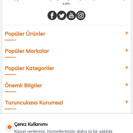
edin.
Müşteri memnuniyetini ön planda tutarak, en kaliteli markaları sizlerle
buluşturuyor ve online alışveriş deneyiminizi en iyi hale getiriyoruz.
Sağlık, güzellik ve iyi yaşam için aradığınız her şey burada!
Siz de kendinizi yenilemek, sağlığınızı desteklemek ve güzelliğinize
Popüler Ürünler
değer katmak için bize katılın!
Popüler Markalar
Popüler Kategoriler
Önemli Bilgiler
Turuncukasa Kurumsal
Hızlı Erişim
Çerez Kullanımı
Kişisel verileriniz, hizmetlerimizin daha iyi bir şekilde