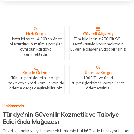
Neden Biz?
Bizleri tercih etmeniz için geçerli birkaç sebep.
Hızlı Kargo
Güvenli Alışveriş
Hafta içi saat 14:00’ten önce
Tüm bilgileriniz 256 Bit SSL
oluşturduğunuz tüm siparişler
sertifikasıyla korunmaktadır.
aynı gün kargoya
Güvenle alışveriş yapabilirsiniz.
verilmektedir.
Kapıda Ödeme
Ücretsiz Kargo
Tüm alışverişlerinizde peşin
1000 TL ve üzeri
nakit veya kredi kartı ile kapıda
alışverişlerinizde kargo ücreti
ödeme gerçekleştirebilirsiniz.
ödemezsiniz.
Hakkımızda
Türkiye’nin Güvenilir Kozmetik ve Takviye
Edici Gıda Mağazası
Güzellik, sağlık ve iyi hissetmek herkesin hakkı! Biz de bu vizyonla, hem