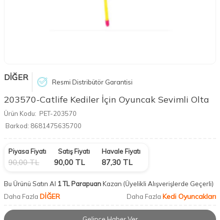
DİĞER
Resmi Distribütör Garantisi
203570-Catlife Kediler İçin Oyuncak Sevimli Olta
Ürün Kodu:
PET-203570
Barkod:
8681475635700
Piyasa Fiyatı
Satış Fiyatı
Havale Fiyatı
90,00
TL
90,00
TL
87,30
TL
Bu Ürünü Satın Al
1 TL Parapuan
Kazan
(Üyelikli Alışverişlerde Geçerli)
DİĞER
Kedi Oyuncakları
Daha Fazla
Daha Fazla
Gelince Haber Ver