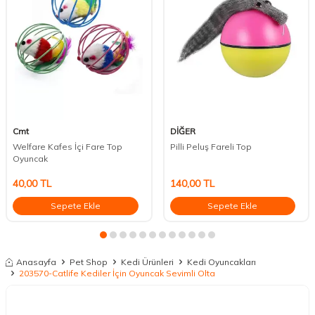
Cmt
DİĞER
Welfare Kafes İçi Fare Top
Pilli Peluş Fareli Top
Oyuncak
40,00
TL
140,00
TL
Sepete Ekle
Sepete Ekle
Anasayfa
Pet Shop
Kedi Ürünleri
Kedi Oyuncakları
203570-Catlife Kediler İçin Oyuncak Sevimli Olta