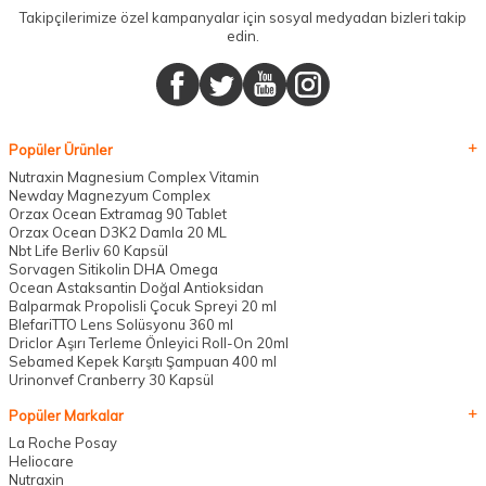
Takipçilerimize özel kampanyalar için sosyal medyadan bizleri takip
edin.
Popüler Ürünler
Nutraxin Magnesium Complex Vitamin
Newday Magnezyum Complex
Orzax Ocean Extramag 90 Tablet
Orzax Ocean D3K2 Damla 20 ML
Nbt Life Berliv 60 Kapsül
Sorvagen Sitikolin DHA Omega
Ocean Astaksantin Doğal Antioksidan
Balparmak Propolisli Çocuk Spreyi 20 ml
BlefariTTO Lens Solüsyonu 360 ml
Driclor Aşırı Terleme Önleyici Roll-On 20ml
Sebamed Kepek Karşıtı Şampuan 400 ml
Urinonvef Cranberry 30 Kapsül
Popüler Markalar
La Roche Posay
Heliocare
Nutraxin