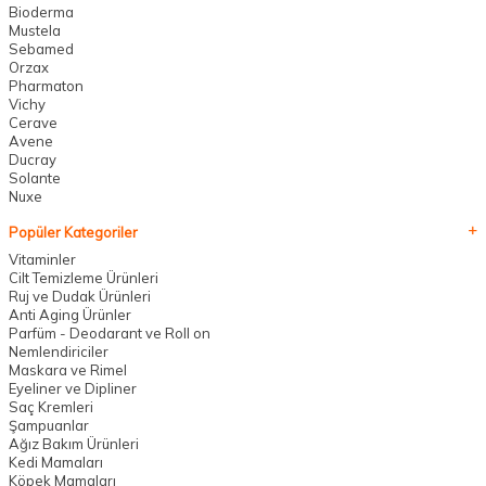
Bioderma
Mustela
Sebamed
Orzax
Pharmaton
Vichy
Cerave
Avene
Ducray
Solante
Nuxe
Popüler Kategoriler
Vitaminler
Cilt Temizleme Ürünleri
Ruj ve Dudak Ürünleri
Anti Aging Ürünler
Parfüm - Deodarant ve Roll on
Nemlendiriciler
Maskara ve Rimel
Eyeliner ve Dipliner
Saç Kremleri
Şampuanlar
Ağız Bakım Ürünleri
Kedi Mamaları
Köpek Mamaları