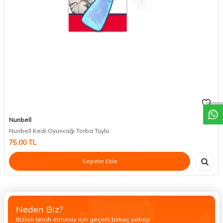
DESTEK
Nunbell
Nunbell Kedi Oyuncağı Torba Tüylü
75,00
TL
Sepete Ekle
Neden Biz?
Bizleri tercih etmeniz için geçerli birkaç sebep.